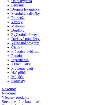
Ústní hygiena
Parfémy
Domácí lékárnička
Maminky a dětičky
Pro muže
Vzorky
Make-up
Doplňky
Zvýhodněné sety
Dárkové poukázky
Věrnostní program
Články
Průvodce výběrem
Poradna
Ingredience
Aktivní látky
Problémy pleti
Náš příběh
Můj účet
Kontakty
Nakoupit
Nakoupit
Všechny produkty
Stretnutie s Luckou
nove