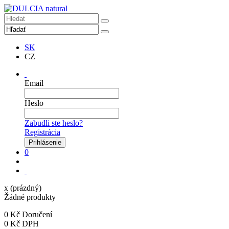
SK
CZ
Email
Heslo
Zabudli ste heslo?
Registrácia
0
x
(prázdný)
Žádné produkty
0 Kč
Doručení
0 Kč
DPH