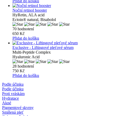
Přidat do košíku
Noční retinol booster
HyRetin, ALA acid
Ectoin® natural, Bisabolol
70 hodnotení
650 Kč
Přidat do košíku
Exclusive - Liftingové pleťové sérum
Multi-Peptide Complex
Hyaluronic Acid
28 hodnotení
750 Kč
Přidat do košíku
Podle účinku
Podle účinku
Proti vráskám
Hydratace
Akné
Pigmentové skvrny
Smíšená pleť