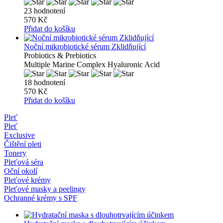
23 hodnotení
570 Kč
Přidat do košíku
Noční mikrobiotické sérum Zklidňující
Probiotics & Prebiotics
Multiple Marine Complex Hyaluronic Acid
18 hodnotení
570 Kč
Přidat do košíku
Pleť
Pleť
Exclusive
Čištění pleti
Tonery
Pleťová séra
Oční okolí
Pleťové krémy
Pleťové masky a peelingy
Ochranné krémy s SPF