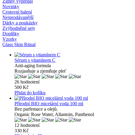
Zimný výpredaj
Novinky
Cestovní balení
Nejprodávanější
Dárky a poukázky
Zvýhodněné sety
Doplňky
Vzorky
Glass Skin Ritual
Sérum s vitamínem C
Anti-aging formula
Rozjasňuje a zjemňuje pleť
26 hodnotení
500 Kč
Přidat do košíku
Přírodní BIO micelární voda 100 ml
Bez parfemace a olejů.
Organic Rose Water, Allantoin, Panthenol
12 hodnotení
330 Kč