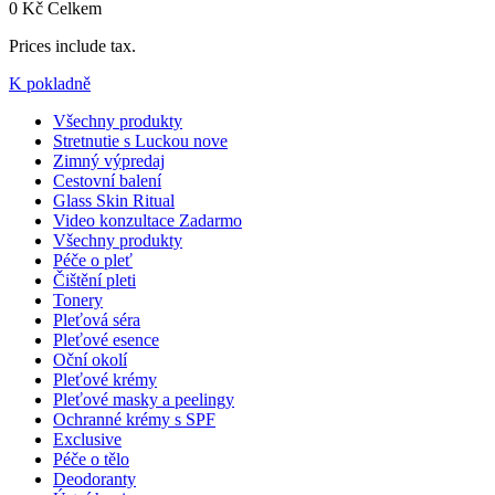
0 Kč
Celkem
Prices include tax.
K pokladně
Všechny produkty
Stretnutie s Luckou
nove
Zimný výpredaj
Cestovní balení
Glass Skin Ritual
Video konzultace
Zadarmo
Všechny produkty
Péče o pleť
Čištění pleti
Tonery
Pleťová séra
Pleťové esence
Oční okolí
Pleťové krémy
Pleťové masky a peelingy
Ochranné krémy s SPF
Exclusive
Péče o tělo
Deodoranty