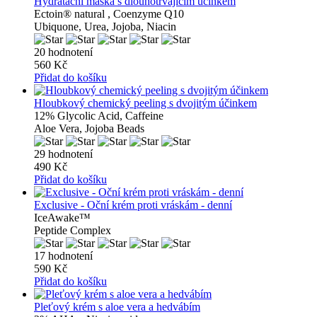
Hydratační maska ​​s dlouhotrvajícím účinkem
Ectoin® natural , Coenzyme Q10
Ubiquone, Urea, Jojoba, Niacin
20 hodnotení
560 Kč
Přidat do košíku
Hloubkový chemický peeling s dvojitým účinkem
12% Glycolic Acid, Caffeine
Aloe Vera, Jojoba Beads
29 hodnotení
490 Kč
Přidat do košíku
Exclusive - Oční krém proti vráskám - denní
IceAwake™
Peptide Complex
17 hodnotení
590 Kč
Přidat do košíku
Pleťový krém s aloe vera a hedvábím