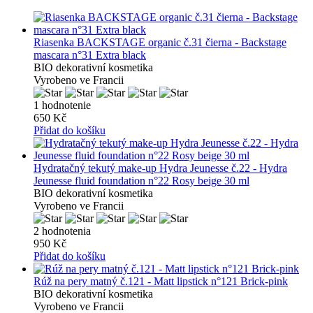
Riasenka BACKSTAGE organic č.31 čierna - Backstage
mascara n°31 Extra black
BIO dekorativní kosmetika
Vyrobeno ve Francii
1 hodnotenie
650 Kč
Přidat do košíku
Hydratačný tekutý make-up Hydra Jeunesse č.22 - Hydra
Jeunesse fluid foundation n°22 Rosy beige 30 ml
BIO dekorativní kosmetika
Vyrobeno ve Francii
2 hodnotenia
950 Kč
Přidat do košíku
Rúž na pery matný č.121 - Matt lipstick n°121 Brick-pink
BIO dekorativní kosmetika
Vyrobeno ve Francii