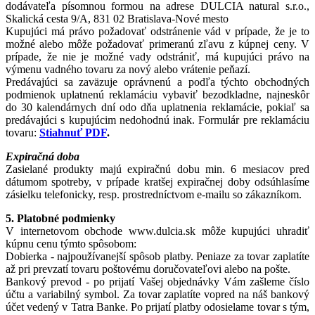
dodávateľa písomnou formou na adrese DULCIA natural s.r.o.,
Skalická cesta 9/A, 831 02 Bratislava-Nové mesto
Kupujúci má právo požadovať odstránenie vád v prípade, že je to
možné alebo môže požadovať primeranú zľavu z kúpnej ceny. V
prípade, že nie je možné vady odstrániť, má kupujúci právo na
výmenu vadného tovaru za nový alebo vrátenie peňazí.
Predávajúci sa zaväzuje oprávnenú a podľa týchto obchodných
podmienok uplatnenú reklamáciu vybaviť bezodkladne, najneskôr
do 30 kalendárnych dní odo dňa uplatnenia reklamácie, pokiaľ sa
predávajúci s kupujúcim nedohodnú inak. Formulár pre reklamáciu
tovaru:
Stiahnuť PDF
.
Expiračná doba
Zasielané produkty majú expiračnú dobu min. 6 mesiacov pred
dátumom spotreby, v prípade kratšej expiračnej doby odsúhlasíme
zásielku telefonicky, resp. prostredníctvom e-mailu so zákazníkom.
5. Platobné podmienky
V internetovom obchode www.dulcia.sk môže kupujúci uhradiť
kúpnu cenu týmto spôsobom:
Dobierka - najpoužívanejší spôsob platby. Peniaze za tovar zaplatíte
až pri prevzatí tovaru poštovému doručovateľovi alebo na pošte.
Bankový prevod - po prijatí Vašej objednávky Vám zašleme číslo
účtu a variabilný symbol. Za tovar zaplatíte vopred na náš bankový
účet vedený v Tatra Banke. Po prijatí platby odosielame tovar s tým,