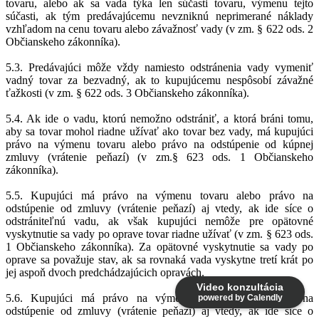
tovaru, alebo ak sa vada týka len súčasti tovaru, výmenu tejto
súčasti, ak tým predávajúcemu nevzniknú neprimerané náklady
vzhľadom na cenu tovaru alebo závažnosť vady (v zm. § 622 ods. 2
Občianskeho zákonníka).
5.3. Predávajúci môže vždy namiesto odstránenia vady vymeniť
vadný tovar za bezvadný, ak to kupujúcemu nespôsobí závažné
ťažkosti (v zm. § 622 ods. 3 Občianskeho zákonníka).
5.4. Ak ide o vadu, ktorú nemožno odstrániť, a ktorá bráni tomu,
aby sa tovar mohol riadne užívať ako tovar bez vady, má kupujúci
právo na výmenu tovaru alebo právo na odstúpenie od kúpnej
zmluvy (vrátenie peňazí) (v zm.§ 623 ods. 1 Občianskeho
zákonníka).
5.5. Kupujúci má právo na výmenu tovaru alebo právo na
odstúpenie od zmluvy (vrátenie peňazí) aj vtedy, ak ide síce o
odstrániteľnú vadu, ak však kupujúci nemôže pre opätovné
vyskytnutie sa vady po oprave tovar riadne užívať (v zm. § 623 ods.
1 Občianskeho zákonníka). Za opätovné vyskytnutie sa vady po
oprave sa považuje stav, ak sa rovnaká vada vyskytne tretí krát po
jej aspoň dvoch predchádzajúcich opravách.
Video konzultácia
5.6. Kupujúci má právo na výmenu tovaru alebo právo na
powered by Calendly
odstúpenie od zmluvy (vrátenie peňazí) aj vtedy, ak ide síce o