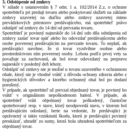
3. Odstúpenie od zmluvy
V súlade s ustanovením § 7 odst. 1 a. 102/2014 Z.z. o ochrane
spotrebiteľa pri predaji tovaru alebo poskytovaní služieb na základe
zmluvy uzavretej na diaľku alebo zmluvy uzavretej mimo
prevádzkových priestorov predávajúceho, má spotrebiteľ právo
odstúpiť od zmluvy do 14 dní od prevzatia tovaru.
Spotrebiteľ je povinný najneskôr do 14 dní odo dňa odstúpenia od
zmluvy zaslať tovar späť alebo ho odovzdať predávajúcemu alebo
osobe poverenej predávajúcim na prevzatie tovaru. To neplatí, ak
predávajúci navrhne, že si tovar vyzdvihne osobne alebo
prostredníctvom ním poverenej osoby. Lehota podľa prvej vety sa
považuje za zachovanú, ak bol tovar odovzdaný na prepravu
najneskôr v posledný deň lehoty.
Odstúpiť od zmluvy nie je možné u tovaru uzavretého v ochrannom
obale, ktorý nie je vhodné vrátiť z dôvodu ochrany zdravia alebo z
hygienických dôvodov a ktorého ochranný obal bol po dodaní
porušený.
V prípade, ak spotrebiteľ už prevzal objednaný tovar, je povinný ho
vrátiť v originálnom nepoškodenom balení. V prípade, ak
spotrebiteľ vráti objednaný tovar poškodený, čiastočne
spotrebovaný resp. v stave, ktorý neodpovedá stavu, v ktorom bol
predávajúcim odoslaný, berie na vedomie, že predávajúci je
oprávnený si takto vzniknutú škodu, ktorú je predávajúci povinný
preukázať, uhradiť zo sumy, ktorá bola uhradená spotrebiteľom za
objednaný tovar.