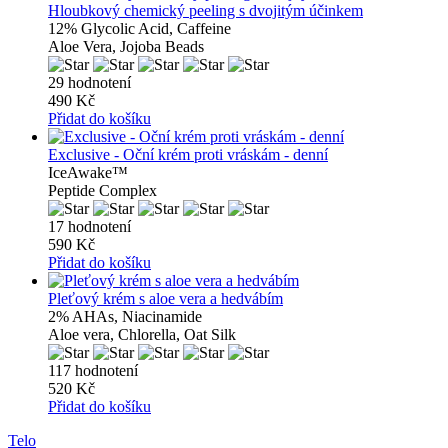
Hloubkový chemický peeling s dvojitým účinkem
12% Glycolic Acid, Caffeine
Aloe Vera, Jojoba Beads
29 hodnotení
490 Kč
Přidat do košíku
Exclusive - Oční krém proti vráskám - denní
IceAwake™
Peptide Complex
17 hodnotení
590 Kč
Přidat do košíku
Pleťový krém s aloe vera a hedvábím
2% AHAs, Niacinamide
Aloe vera, Chlorella, Oat Silk
117 hodnotení
520 Kč
Přidat do košíku
Telo