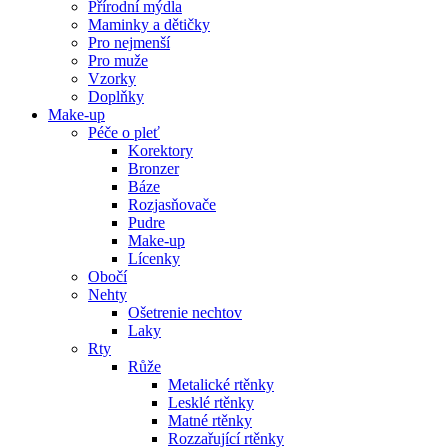
Přírodní mýdla
Maminky a dětičky
Pro nejmenší
Pro muže
Vzorky
Doplňky
Make-up
Péče o pleť
Korektory
Bronzer
Báze
Rozjasňovače
Pudre
Make-up
Lícenky
Obočí
Nehty
Ošetrenie nechtov
Laky
Rty
Růže
Metalické rtěnky
Lesklé rtěnky
Matné rtěnky
Rozzařující rtěnky