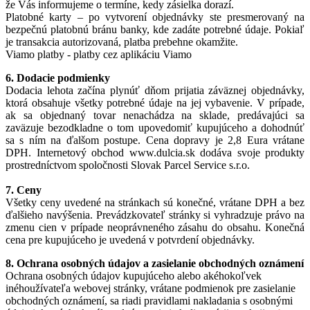
že Vás informujeme o termíne, kedy zásielka dorazí.
Platobné karty – po vytvorení objednávky ste presmerovaný na
bezpečnú platobnú bránu banky, kde zadáte potrebné údaje. Pokiaľ
je transakcia autorizovaná, platba prebehne okamžite.
Viamo platby - platby cez aplikáciu Viamo
6. Dodacie podmienky
Dodacia lehota začína plynúť dňom prijatia záväznej objednávky,
ktorá obsahuje všetky potrebné údaje na jej vybavenie. V prípade,
ak sa objednaný tovar nenachádza na sklade, predávajúci sa
zaväzuje bezodkladne o tom upovedomiť kupujúceho a dohodnúť
sa s ním na ďalšom postupe. Cena dopravy je 2,8 Eura vrátane
DPH. Internetový obchod www.dulcia.sk dodáva svoje produkty
prostredníctvom spoločnosti Slovak Parcel Service s.r.o.
7. Ceny
Všetky ceny uvedené na stránkach sú konečné, vrátane DPH a bez
ďalšieho navýšenia. Prevádzkovateľ stránky si vyhradzuje právo na
zmenu cien v prípade neoprávneného zásahu do obsahu. Konečná
cena pre kupujúceho je uvedená v potvrdení objednávky.
8. Ochrana osobných údajov a zasielanie obchodných oznámení
Ochrana osobných údajov kupujúceho alebo akéhokoľvek
inéhoužívateľa webovej stránky, vrátane podmienok pre zasielanie
obchodných oznámení, sa riadi pravidlami nakladania s osobnými