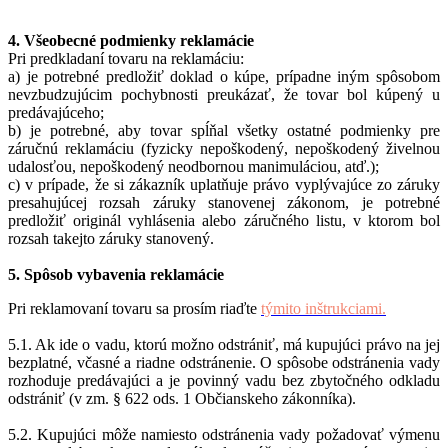
4. Všeobecné podmienky reklamácie
Pri predkladaní tovaru na reklamáciu:
a) je potrebné predložiť doklad o kúpe, prípadne iným spôsobom
nevzbudzujúcim pochybnosti preukázať, že tovar bol kúpený u
predávajúceho;
b) je potrebné, aby tovar spĺňal všetky ostatné podmienky pre
záručnú reklamáciu (fyzicky nepoškodený, nepoškodený živelnou
udalosťou, nepoškodený neodbornou manimuláciou, atď.);
c) v prípade, že si zákazník uplatňuje právo vyplývajúce zo záruky
presahujúcej rozsah záruky stanovenej zákonom, je potrebné
predložiť originál vyhlásenia alebo záručného listu, v ktorom bol
rozsah takejto záruky stanovený.
5. Spôsob vybavenia reklamácie
Pri reklamovaní tovaru sa prosím riaďte
týmito inštrukciami.
5.1. Ak ide o vadu, ktorú možno odstrániť, má kupujúci právo na jej
bezplatné, včasné a riadne odstránenie. O spôsobe odstránenia vady
rozhoduje predávajúci a je povinný vadu bez zbytočného odkladu
odstrániť (v zm. § 622 ods. 1 Občianskeho zákonníka).
5.2. Kupujúci môže namiesto odstránenia vady požadovať výmenu