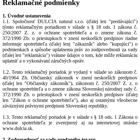
Reklamačné podmienky
1. Úvodné ustanovenia
1.1. Spoločnosť DULCIA natural s.r.o. (ďalej len "predávajúci")
týmto reklamačným poriadkom v súlade s § 18 ods. 1 zákona č.
250/2007 Z. z. o ochrane spotrebiteľa a o zmene zákona č.
372/1990 Zb. o priestupkoch v znení neskorších predpisov riadne
informuje spotrebiteľa (ďalej lenj "zákazník" alebo "kupujúci") o
podmienkach a spôsobe uplatnenia práv zo zodpovednosti za vady
(ďalej len "reklamácia") vrátane údajov o tom, kde môže reklamáciu
uplatniť a o vykonávaní záručných opráv.
1.2. Tento reklamačný poriadok je vydaný v súlade so zákonom č.
40/1964 Zb. Občiansky zákonník v znení neskorších predpisov
(ďalej len "Občiansky zákonník"), zákonom č. 250/2007 Z. z. o
ochrane spotrebiteľa a o zmene zákona Slovenskej národnej rady č.
372/1990 Zb. o priestupkoch v znení neskorších predpisov (ďalej
len "Zákon o ochrane spotrebiteľa"), ako aj ostatnými všeobecne
záväznými právnymi predpismi Slovenskej republiky.
1.3. Tento reklamačný poriadok je v súlade s § 18 ods. 1 Zákona o
ochrane spotrebiteľa je zverejnený aj na internetovej stránke
www.dulcia.sk.
2. Zodpovednosť za vady predaného tovaru