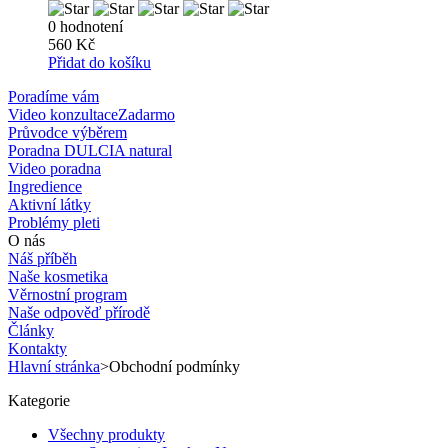
0 hodnotení
560 Kč
Přidat do košíku
Poradíme vám
Video konzultace
Zadarmo
Průvodce výběrem
Poradna DULCIA natural
Video poradna
Ingredience
Aktivní látky
Problémy pleti
O nás
Náš příběh
Naše kosmetika
Věrnostní program
Naše odpověď přírodě
Články
Kontakty
Hlavní stránka
>
Obchodní podmínky
Kategorie
Všechny produkty