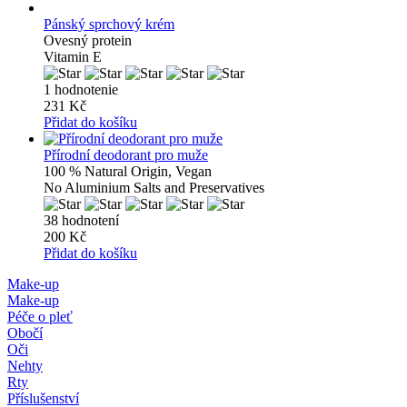
Pánský sprchový krém
Ovesný protein
Vitamin E
1 hodnotenie
231 Kč
Přidat do košíku
Přírodní deodorant pro muže
100 % Natural Origin, Vegan
No Aluminium Salts and Preservatives
38 hodnotení
200 Kč
Přidat do košíku
Make-up
Make-up
Péče o pleť
Obočí
Oči
Nehty
Rty
Příslušenství