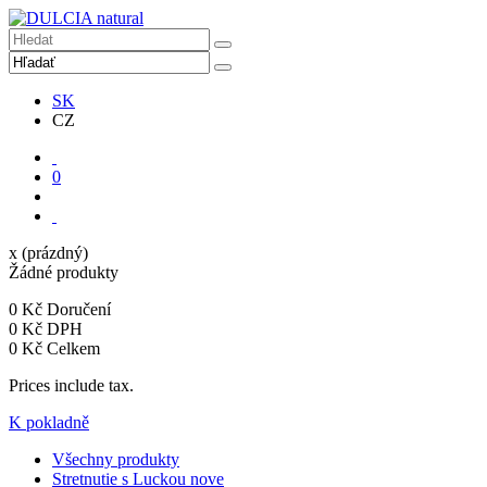
SK
CZ
0
x
(prázdný)
Žádné produkty
0 Kč
Doručení
0 Kč
DPH
0 Kč
Celkem
Prices include tax.
K pokladně
Všechny produkty
Stretnutie s Luckou
nove