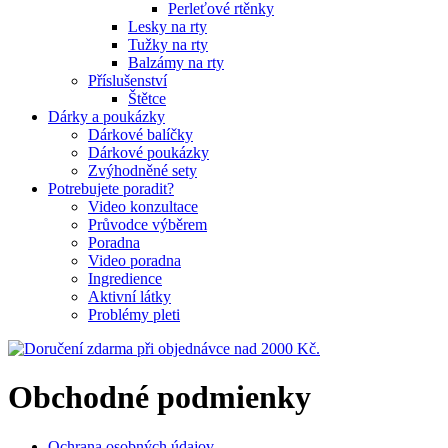
Perleťové rtěnky
Lesky na rty
Tužky na rty
Balzámy na rty
Příslušenství
Štětce
Dárky a poukázky
Dárkové balíčky
Dárkové poukázky
Zvýhodněné sety
Potrebujete poradit?
Video konzultace
Průvodce výběrem
Poradna
Video poradna
Ingredience
Aktivní látky
Problémy pleti
Obchodné podmienky
Ochrana osobných údajov