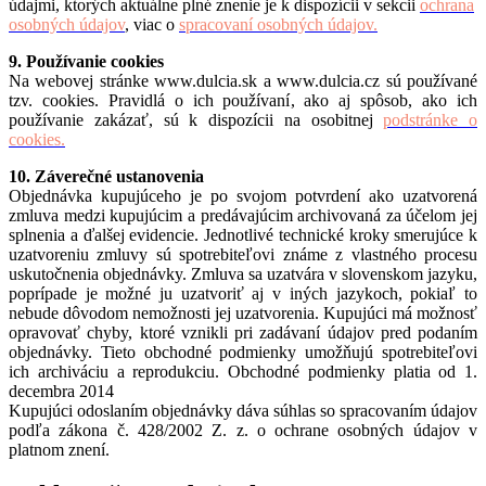
údajmi, ktorých aktuálne plné znenie je k dispozícii v sekcii
ochrana
osobných údajov
, viac o
spracovaní osobných údajov.
9. Používanie cookies
Na webovej stránke www.dulcia.sk a www.dulcia.cz sú používané
tzv. cookies. Pravidlá o ich používaní, ako aj spôsob, ako ich
používanie zakázať, sú k dispozícii na osobitnej
podstránke o
cookies.
10. Záverečné ustanovenia
Objednávka kupujúceho je po svojom potvrdení ako uzatvorená
zmluva medzi kupujúcim a predávajúcim archivovaná za účelom jej
splnenia a ďalšej evidencie. Jednotlivé technické kroky smerujúce k
uzatvoreniu zmluvy sú spotrebiteľovi známe z vlastného procesu
uskutočnenia objednávky. Zmluva sa uzatvára v slovenskom jazyku,
poprípade je možné ju uzatvoriť aj v iných jazykoch, pokiaľ to
nebude dôvodom nemožnosti jej uzatvorenia. Kupujúci má možnosť
opravovať chyby, ktoré vznikli pri zadávaní údajov pred podaním
objednávky. Tieto obchodné podmienky umožňujú spotrebiteľovi
ich archiváciu a reprodukciu. Obchodné podmienky platia od 1.
decembra 2014
Kupujúci odoslaním objednávky dáva súhlas so spracovaním údajov
podľa zákona č. 428/2002 Z. z. o ochrane osobných údajov v
platnom znení.