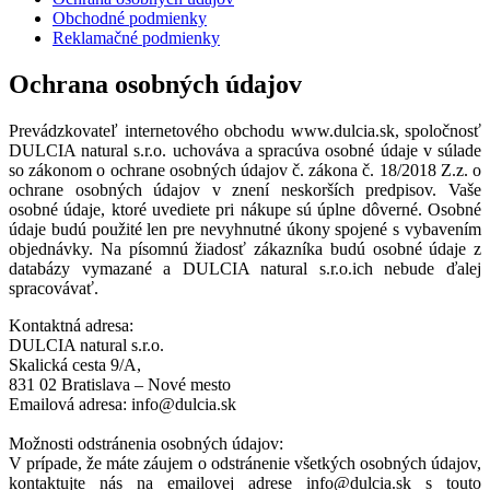
Obchodné podmienky
Reklamačné podmienky
Ochrana osobných údajov
Prevádzkovateľ internetového obchodu www.dulcia.sk, spoločnosť
DULCIA natural s.r.o. uchováva a spracúva osobné údaje v súlade
so zákonom o ochrane osobných údajov č. zákona č. 18/2018 Z.z. o
ochrane osobných údajov v znení neskorších predpisov. Vaše
osobné údaje, ktoré uvediete pri nákupe sú úplne dôverné. Osobné
údaje budú použité len pre nevyhnutné úkony spojené s vybavením
objednávky. Na písomnú žiadosť zákazníka budú osobné údaje z
databázy vymazané a DULCIA natural s.r.o.ich nebude ďalej
spracovávať.
Kontaktná adresa:
DULCIA natural s.r.o.
Skalická cesta 9/A,
831 02 Bratislava – Nové mesto
Emailová adresa: info@dulcia.sk
Možnosti odstránenia osobných údajov:
V prípade, že máte záujem o odstránenie všetkých osobných údajov,
kontaktujte nás na emailovej adrese info@dulcia.sk s touto