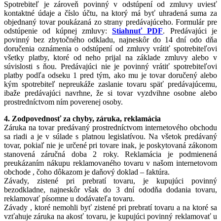
Spotrebiteľ je zároveň povinný v odstúpení od zmluvy uviesť
kontaktné údaje a číslo účtu, na ktorý má byť uhradená suma za
objednaný tovar poukázaná zo strany predávajúceho. Formulár pre
odstúpenie od kúpnej zmluvy:
Stiahnuť PDF
. Predávajúci je
povinný bez zbytočného odkladu, najneskôr do 14 dní odo dňa
doručenia oznámenia o odstúpení od zmluvy vrátiť spotrebiteľovi
všetky platby, ktoré od neho prijal na základe zmluvy alebo v
súvislosti s ňou. Predávajúci nie je povinný vrátiť spotrebiteľovi
platby podľa odseku 1 pred tým, ako mu je tovar doručený alebo
kým spotrebiteľ nepreukáže zaslanie tovaru späť predávajúcemu,
ibaže predávajúci navrhne, že si tovar vyzdvihne osobne alebo
prostredníctvom ním poverenej osoby.
4. Zodpovednosť za chyby, záruka, reklamácia
Záruka na tovar predávaný prostredníctvom internetového obchodu
sa riadi a je v súlade s platnou legislatívou. Na všetok predávaný
tovar, pokiaľ nie je určené pri tovare inak, je poskytovaná zákonom
stanovená záručná doba 2 roky. Reklamácia je podmienená
preukázaním nákupu reklamovaného tovaru v našom internetovom
obchode , čoho dôkazom je daňový doklad – faktúra.
Závady, zistené pri prebratí tovaru, je kupujúci povinný
bezodkladne, najneskôr však do 3 dní ododňa dodania tovaru,
reklamovať písomne u dodávateľa tovaru.
Závady , ktoré nemohli byť zistené pri prebratí tovaru a na ktoré sa
vzťahuje záruka na akosť tovaru, je kupujúci povinný reklamovať u