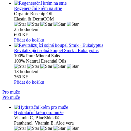
Regenerační krém na strie
Organic Rosehip Oil
Elastin & DermCOM
25 hodnotení
690 Kč
Přidat do košíku
Revitalizující solná koupel Smrk - Eukalyptus
100% Pure Mineral Salts
100% Natural Essential Oils
18 hodnotení
360 Kč
Přidat do košíku
Pro muže
Pro muže
Hydratační krém pro muže
Vitamin C, BlueShield®
Panthenol, Vitamín E, Aloe vera