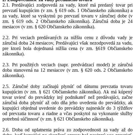
2.1. Predávajúci zodpovedá za vady, ktoré má predaný tovar pri
prevzatí kupujúcim (v zm. § 619 ods. 1 Občianskeho zákonníka) a
za vady, ktoré sa vyskytnú po prevzatí tovaru v záručnej dobe (v
zm. § 619 ods. 2 Občianskeho zákonníka). Záručná doba je 24
mesiacov (v zm. § 620 Občianskeho zákonníka).
2.2. Pri veciach predávaných za nižšiu cenu z dôvodu vady je
záručná doba 24 mesiacov, Predávajúci však nezodpovedá za vadu,
pre ktorú bola dojednaná nižšia cena (v zm. §619 Občianskeho
zákonníka).
2.3. Pri použitých veciach (napr. predvádzací model) je záručná
doba stanovená na 12 mesiacov (v zm. § 620 ods. 2 Občianskeho
zákonníka).
2.5. Záručné doby začínajú plynúť od dátumu prevzatia tovaru
kupujúcim (v zm. § 621 Občianskeho zákonníka). Ak má kúpený
tovar uviesť do prevádzky iný podnikateľ než predávajúci, začne
záručná doba plynúť až odo dňa jeho uvedenia do prevádzky, ak
kupujúci objednal uvedenie do prevádzky najneskôr do 3 týždňov
od prevzatia tovaru a riadne a včas poskytol na vykonanie služby
potrebnú súčinnosť (v zm. § 621 Občianskeho zákonníka).
2.6. Doba od uplatnenia práva zo zodpovednosti za vady až do