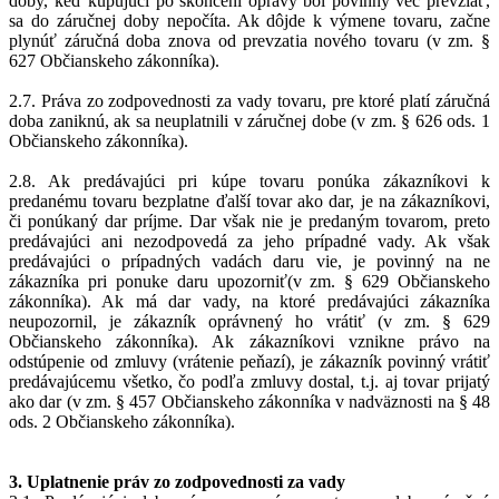
doby, keď kupujúci po skončení opravy bol povinný vec prevziať,
sa do záručnej doby nepočíta. Ak dôjde k výmene tovaru, začne
plynúť záručná doba znova od prevzatia nového tovaru (v zm. §
627 Občianskeho zákonníka).
2.7. Práva zo zodpovednosti za vady tovaru, pre ktoré platí záručná
doba zaniknú, ak sa neuplatnili v záručnej dobe (v zm. § 626 ods. 1
Občianskeho zákonníka).
2.8. Ak predávajúci pri kúpe tovaru ponúka zákazníkovi k
predanému tovaru bezplatne ďalší tovar ako dar, je na zákazníkovi,
či ponúkaný dar príjme. Dar však nie je predaným tovarom, preto
predávajúci ani nezodpovedá za jeho prípadné vady. Ak však
predávajúci o prípadných vadách daru vie, je povinný na ne
zákazníka pri ponuke daru upozorniť(v zm. § 629 Občianskeho
zákonníka). Ak má dar vady, na ktoré predávajúci zákazníka
neupozornil, je zákazník oprávnený ho vrátiť (v zm. § 629
Občianskeho zákonníka). Ak zákazníkovi vznikne právo na
odstúpenie od zmluvy (vrátenie peňazí), je zákazník povinný vrátiť
predávajúcemu všetko, čo podľa zmluvy dostal, t.j. aj tovar prijatý
ako dar (v zm. § 457 Občianskeho zákonníka v nadväznosti na § 48
ods. 2 Občianskeho zákonníka).
3. Uplatnenie práv zo zodpovednosti za vady