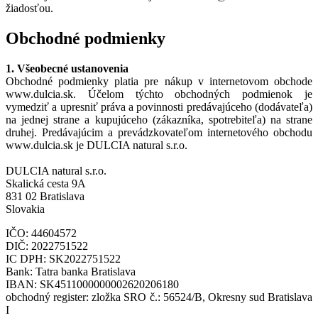
žiadosťou.
Obchodné podmienky
1. Všeobecné ustanovenia
Obchodné podmienky platia pre nákup v internetovom obchode
www.dulcia.sk. Účelom týchto obchodných podmienok je
vymedziť a upresniť práva a povinnosti predávajúceho (dodávateľa)
na jednej strane a kupujúceho (zákazníka, spotrebiteľa) na strane
druhej. Predávajúcim a prevádzkovateľom internetového obchodu
www.dulcia.sk je DULCIA natural s.r.o.
DULCIA natural s.r.o.
Skalická cesta 9A
831 02 Bratislava
Slovakia
IČO: 44604572
DIČ: 2022751522
IC DPH: SK2022751522
Bank: Tatra banka Bratislava
IBAN: SK4511000000002620206180
obchodný register: zložka SRO č.: 56524/B, Okresny sud Bratislava
I