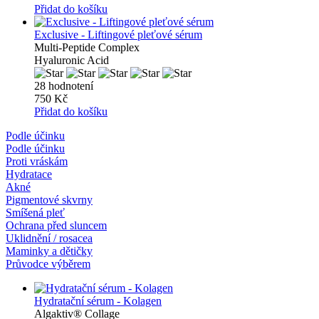
Přidat do košíku
Exclusive - Liftingové pleťové sérum
Multi-Peptide Complex
Hyaluronic Acid
28 hodnotení
750 Kč
Přidat do košíku
Podle účinku
Podle účinku
Proti vráskám
Hydratace
Akné
Pigmentové skvrny
Smíšená pleť
Ochrana před sluncem
Uklidnění / rosacea
Maminky a dětičky
Průvodce výběrem
Hydratační sérum - Kolagen
Algaktiv® Collage