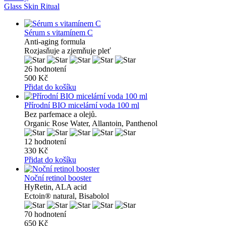
Glass Skin Ritual
Sérum s vitamínem C
Anti-aging formula
Rozjasňuje a zjemňuje pleť
26 hodnotení
500 Kč
Přidat do košíku
Přírodní BIO micelární voda 100 ml
Bez parfemace a olejů.
Organic Rose Water, Allantoin, Panthenol
12 hodnotení
330 Kč
Přidat do košíku
Noční retinol booster
HyRetin, ALA acid
Ectoin® natural, Bisabolol
70 hodnotení
650 Kč