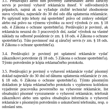
3.1. Predávajúci alebo ním poverený zamestnanec alebo záručný
servis je povinný vybaviť reklamáciu ihneď. V odôvodnených
prípadoch, najmä ak sa vyžaduje zložité technické zhodnotenie
stavu výrobku, najneskôr do 30 dní odo dňa uplatnenia reklamácie.
Po uplynutí tejto lehoty má spotrebiteľ právo od zmluvy odstúpiť
alebo má právo na výmenu výrobku za nový výrobok (v zm. § 18
ods. 4 Zákona o ochrane spotrebiteľa). Predávajúci je povinný, ak
reklamáciu neuzná do 3 pracovných dní, zaslať výrobok na vlastné
náklady na odborné posúdenie (v zm. § 18 ods. 4 Zákona o ochrane
spotrebiteľa). Túto povinnosť má aj záručný servis (v zm. § 18 ods.
8 Zákona o ochrane spotrebiteľa).
3.4. Predávajúci je povinný pri uplatnení reklamácie vydať
zákazníkovi potvrdenie (§ 18 ods. 5 Zákona o ochrane spotrebiteľa).
Týmto potvrdením je kópia reklamačného protokolu.
3.5. Predávajúci je povinný o vybavení reklamácie vydať písomný
doklad najneskôr do 30 dní od dátumu uplatnenia reklamácie (v zm.
§ 18 ods. 6 Zákona o ochrane spotrebiteľa). Týmto písomným
dokladom je kópia reklamačného protokolu s vyplnenou kolónkou
vyjadrenie pracovníka povereného na vybavenie reklamácie, list
obsahujúci písomné vyrozumenie o vybavení reklamácie, telefonát
zákazníkovi alebo sms správa obsahujúca informáciu o vybavení
reklamácie s písomným potvrdením o uskutočnení telefonátu, resp. o
odoslaní sms.