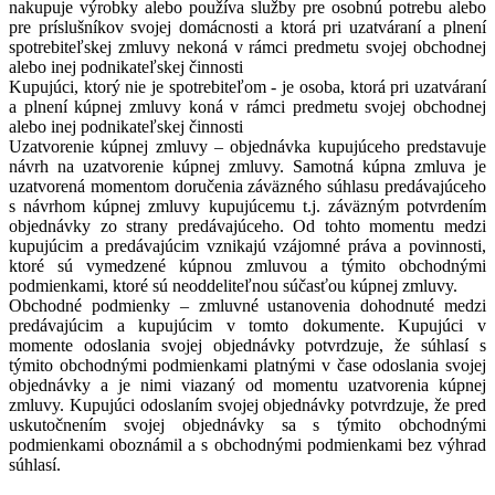
nakupuje výrobky alebo používa služby pre osobnú potrebu alebo
pre príslušníkov svojej domácnosti a ktorá pri uzatváraní a plnení
spotrebiteľskej zmluvy nekoná v rámci predmetu svojej obchodnej
alebo inej podnikateľskej činnosti
Kupujúci, ktorý nie je spotrebiteľom - je osoba, ktorá pri uzatváraní
a plnení kúpnej zmluvy koná v rámci predmetu svojej obchodnej
alebo inej podnikateľskej činnosti
Uzatvorenie kúpnej zmluvy – objednávka kupujúceho predstavuje
návrh na uzatvorenie kúpnej zmluvy. Samotná kúpna zmluva je
uzatvorená momentom doručenia záväzného súhlasu predávajúceho
s návrhom kúpnej zmluvy kupujúcemu t.j. záväzným potvrdením
objednávky zo strany predávajúceho. Od tohto momentu medzi
kupujúcim a predávajúcim vznikajú vzájomné práva a povinnosti,
ktoré sú vymedzené kúpnou zmluvou a týmito obchodnými
podmienkami, ktoré sú neoddeliteľnou súčasťou kúpnej zmluvy.
Obchodné podmienky – zmluvné ustanovenia dohodnuté medzi
predávajúcim a kupujúcim v tomto dokumente. Kupujúci v
momente odoslania svojej objednávky potvrdzuje, že súhlasí s
týmito obchodnými podmienkami platnými v čase odoslania svojej
objednávky a je nimi viazaný od momentu uzatvorenia kúpnej
zmluvy. Kupujúci odoslaním svojej objednávky potvrdzuje, že pred
uskutočnením svojej objednávky sa s týmito obchodnými
podmienkami oboznámil a s obchodnými podmienkami bez výhrad
súhlasí.