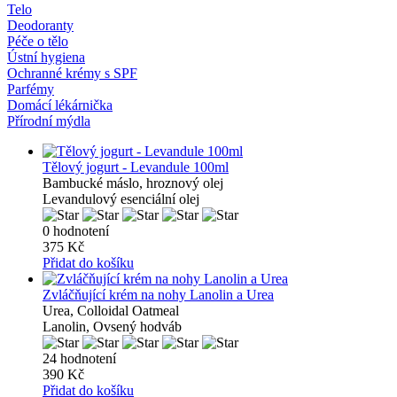
Telo
Deodoranty
Péče o tělo
Ústní hygiena
Ochranné krémy s SPF
Parfémy
Domácí lékárnička
Přírodní mýdla
Tělový jogurt - Levandule 100ml
Bambucké máslo, hroznový olej
Levandulový esenciální olej
0 hodnotení
375 Kč
Přidat do košíku
Zvláčňující krém na nohy Lanolin a Urea
Urea, Colloidal Oatmeal
Lanolin, Ovsený hodváb
24 hodnotení
390 Kč
Přidat do košíku