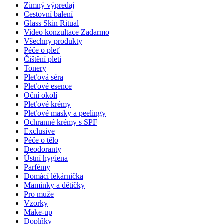
Zimný výpredaj
Cestovní balení
Glass Skin Ritual
Video konzultace
Zadarmo
Všechny produkty
Péče o pleť
Čištění pleti
Tonery
Pleťová séra
Pleťové esence
Oční okolí
Pleťové krémy
Pleťové masky a peelingy
Ochranné krémy s SPF
Exclusive
Péče o tělo
Deodoranty
Ústní hygiena
Parfémy
Domácí lékárnička
Maminky a dětičky
Pro muže
Vzorky
Make-up
Doplňky