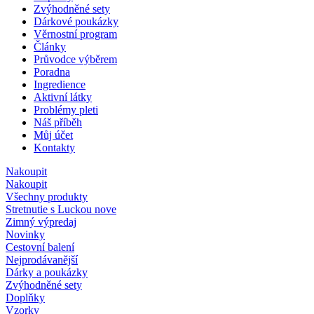
Zvýhodněné sety
Dárkové poukázky
Věrnostní program
Články
Průvodce výběrem
Poradna
Ingredience
Aktivní látky
Problémy pleti
Náš příběh
Můj účet
Kontakty
Nakoupit
Nakoupit
Všechny produkty
Stretnutie s Luckou
nove
Zimný výpredaj
Novinky
Cestovní balení
Nejprodávanější
Dárky a poukázky
Zvýhodněné sety
Doplňky
Vzorky