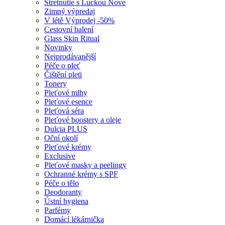
Stretnutie s Luckou
Nove
Zimný výpredaj
V létě
Výprodej -50%
Cestovní balení
Glass Skin Ritual
Novinky
Nejprodávanější
Péče o pleť
Čištění pleti
Tonery
Pleťové mlhy
Pleťové esence
Pleťová séra
Pleťové boostery a oleje
Dulcia PLUS
Oční okolí
Pleťové krémy
Exclusive
Pleťové masky a peelingy
Ochranné krémy s SPF
Péče o tělo
Deodoranty
Ústní hygiena
Parfémy
Domácí lékárnička