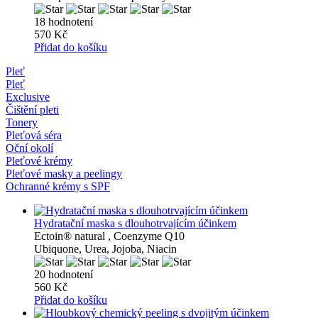
18 hodnotení
570 Kč
Přidat do košíku
Pleť
Pleť
Exclusive
Čištění pleti
Tonery
Pleťová séra
Oční okolí
Pleťové krémy
Pleťové masky a peelingy
Ochranné krémy s SPF
Hydratační maska ​​s dlouhotrvajícím účinkem
Ectoin® natural , Coenzyme Q10
Ubiquone, Urea, Jojoba, Niacin
20 hodnotení
560 Kč
Přidat do košíku