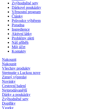
Zvýhodněné sety
Dárkové poukázky
Věrnostní program
Články
Průvodce výběrem
Poradna
Ingredience
Aktivní látky
Problémy pleti
Náš příběh
Můj účet
Kontakty
Nakoupit
Nakoupit
Všechny produkty
Stretnutie s Luckou
nove
Zimný výpredaj
Novinky
Cestovní balení
Nejprodávanější
Dárky a poukázky
Zvýhodněné sety
Doplňky
Vzorky