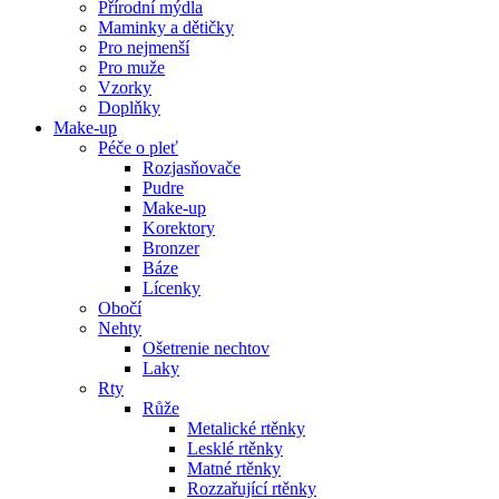
Přírodní mýdla
Maminky a dětičky
Pro nejmenší
Pro muže
Vzorky
Doplňky
Make-up
Péče o pleť
Rozjasňovače
Pudre
Make-up
Korektory
Bronzer
Báze
Lícenky
Obočí
Nehty
Ošetrenie nechtov
Laky
Rty
Růže
Metalické rtěnky
Lesklé rtěnky
Matné rtěnky
Rozzařující rtěnky