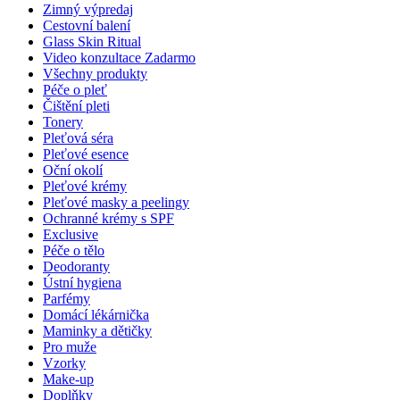
Zimný výpredaj
Cestovní balení
Glass Skin Ritual
Video konzultace
Zadarmo
Všechny produkty
Péče o pleť
Čištění pleti
Tonery
Pleťová séra
Pleťové esence
Oční okolí
Pleťové krémy
Pleťové masky a peelingy
Ochranné krémy s SPF
Exclusive
Péče o tělo
Deodoranty
Ústní hygiena
Parfémy
Domácí lékárnička
Maminky a dětičky
Pro muže
Vzorky
Make-up
Doplňky