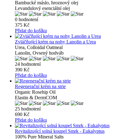
Bambucké máslo, hroznový olej
Levandulový esenciální olej
0 hodnotení
375 Kč
Přidat do košíku
Zvláčňující krém na nohy Lanolin a Urea
Urea, Colloidal Oatmeal
Lanolin, Ovsený hodváb
24 hodnotení
390 Kč
Přidat do košíku
Regenerační krém na strie
Organic Rosehip Oil
Elastin & DermCOM
25 hodnotení
690 Kč
Přidat do košíku
Revitalizující solná koupel Smrk - Eukalyptus
100% Pure Mineral Salts