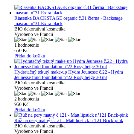
Riasenka BACKSTAGE organic č.31 čierna - Backstage
mascara n°31 Extra black
BIO dekorativní kosmetika
Vyrobeno ve Francii
1 hodnotenie
650 Kč
Přidat do košíku
Hydratačný tekutý make-up Hydra Jeunesse č.22 - Hydra
Jeunesse fluid foundation n°22 Rosy beige 30 ml
BIO dekorativní kosmetika
Vyrobeno ve Francii
2 hodnotenia
950 Kč
Přidat do košíku
Rúž na pery matný č.121 - Matt lipstick n°121 Brick-pink
BIO dekorativní kosmetika
Vyrobeno ve Francii