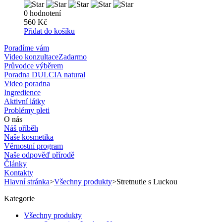
0 hodnotení
560 Kč
Přidat do košíku
Poradíme vám
Video konzultace
Zadarmo
Průvodce výběrem
Poradna DULCIA natural
Video poradna
Ingredience
Aktivní látky
Problémy pleti
O nás
Náš příběh
Naše kosmetika
Věrnostní program
Naše odpověď přírodě
Články
Kontakty
Hlavní stránka
>
Všechny produkty
>
Stretnutie s Luckou
Kategorie
Všechny produkty