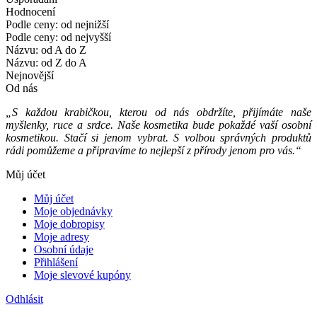
Hodnocení
Podle ceny: od nejnižší
Podle ceny: od nejvyšší
Názvu: od A do Z
Názvu: od Z do A
Nejnovější
Od nás
„S každou krabičkou, kterou od nás obdržíte, přijímáte naše
myšlenky, ruce a srdce. Naše kosmetika bude pokaždé vaší osobní
kosmetikou. Stačí si jenom vybrat. S volbou správných produktů
rádi pomůžeme a připravíme to nejlepší z přírody jenom pro vás.“
Můj účet
Můj účet
Moje objednávky
Moje dobropisy
Moje adresy
Osobní údaje
Přihlášení
Moje slevové kupóny
Odhlásit