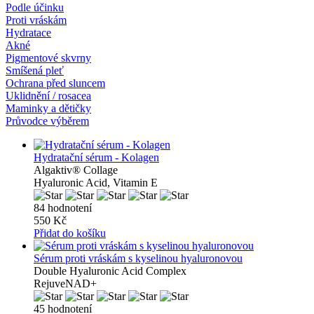
Podle účinku
Proti vráskám
Hydratace
Akné
Pigmentové skvrny
Smíšená pleť
Ochrana před sluncem
Uklidnění / rosacea
Maminky a dětičky
Průvodce výběrem
Hydratační sérum - Kolagen
Algaktiv® Collage
Hyaluronic Acid, Vitamin E
84 hodnotení
550 Kč
Přidat do košíku
Sérum proti vráskám s kyselinou hyaluronovou
Double Hyaluronic Acid Complex
RejuveNAD+
45 hodnotení