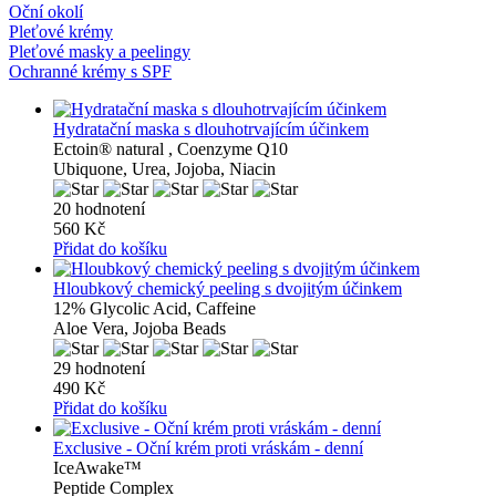
Oční okolí
Pleťové krémy
Pleťové masky a peelingy
Ochranné krémy s SPF
Hydratační maska ​​s dlouhotrvajícím účinkem
Ectoin® natural , Coenzyme Q10
Ubiquone, Urea, Jojoba, Niacin
20 hodnotení
560 Kč
Přidat do košíku
Hloubkový chemický peeling s dvojitým účinkem
12% Glycolic Acid, Caffeine
Aloe Vera, Jojoba Beads
29 hodnotení
490 Kč
Přidat do košíku
Exclusive - Oční krém proti vráskám - denní
IceAwake™
Peptide Complex