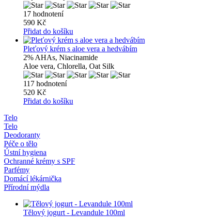
17 hodnotení
590 Kč
Přidat do košíku
Pleťový krém s aloe vera a hedvábím
2% AHAs, Niacinamide
Aloe vera, Chlorella, Oat Silk
117 hodnotení
520 Kč
Přidat do košíku
Telo
Telo
Deodoranty
Péče o tělo
Ústní hygiena
Ochranné krémy s SPF
Parfémy
Domácí lékárnička
Přírodní mýdla
Tělový jogurt - Levandule 100ml