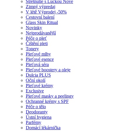
Stretnutie s Luckou
Nove
Zimný výpredaj
V létě
Výprodej -50%
Cestovní balení
Glass Skin Ritual
Novinky
Nejprodávanější
Péče o pleť
Čištění pleti
Tonery
Pleťové mlhy
Pleťové esence
Pleťová séra
Pleťové boostery a oleje
Dulcia PLUS
Oční okolí
Pleťové krémy
Exclusive
Pleťové masky a peelingy
Ochranné krémy s SPF
Péče o tělo
Deodoranty
Ústní hygiena
Parfémy
Domácí lékárnička