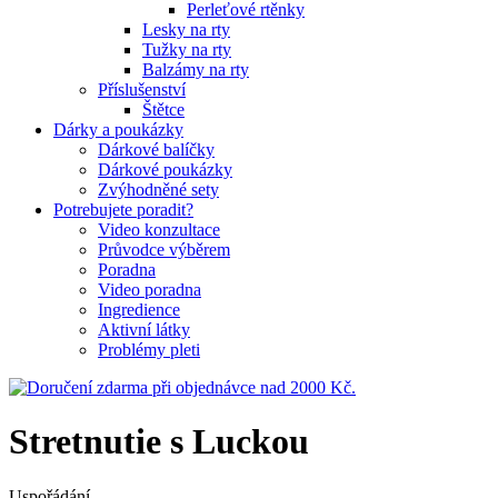
Perleťové rtěnky
Lesky na rty
Tužky na rty
Balzámy na rty
Příslušenství
Štětce
Dárky a poukázky
Dárkové balíčky
Dárkové poukázky
Zvýhodněné sety
Potrebujete poradit?
Video konzultace
Průvodce výběrem
Poradna
Video poradna
Ingredience
Aktivní látky
Problémy pleti
Stretnutie s Luckou
Uspořádání