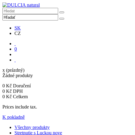
SK
CZ
0
x
(prázdný)
Žádné produkty
0 Kč
Doručení
0 Kč
DPH
0 Kč
Celkem
Prices include tax.
K pokladně
Všechny produkty
Stretnutie s Luckou
nove