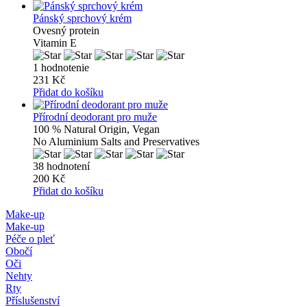
Pánský sprchový krém
Ovesný protein
Vitamin E
1 hodnotenie
231 Kč
Přidat do košíku
Přírodní deodorant pro muže
100 % Natural Origin, Vegan
No Aluminium Salts and Preservatives
38 hodnotení
200 Kč
Přidat do košíku
Make-up
Make-up
Péče o pleť
Obočí
Oči
Nehty
Rty
Příslušenství