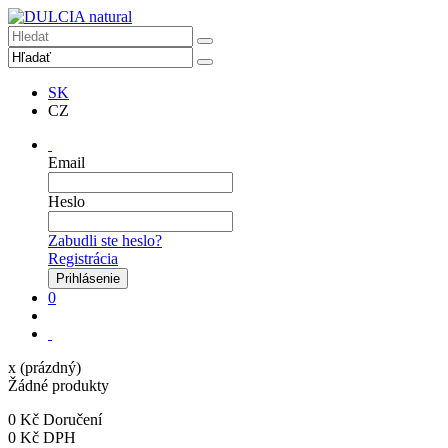
SK
CZ
Email
Heslo
Zabudli ste heslo?
Registrácia
0
x
(prázdný)
Žádné produkty
0 Kč
Doručení
0 Kč
DPH