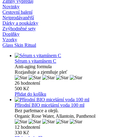
Zimný výpredaj
Novinky
Cestovní balení
Nejprodávanější
Dárky a poukázky
Zvýhodněné sety
Doplňky
Vzorky
Glass Skin Ritual
Sérum s vitamínem C
Anti-aging formula
Rozjasňuje a zjemňuje pleť
26 hodnotení
500 Kč
Přidat do košíku
Přírodní BIO micelární voda 100 ml
Bez parfemace a olejů.
Organic Rose Water, Allantoin, Panthenol
12 hodnotení
330 Kč