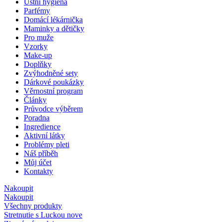
Ústní hygiena
Parfémy
Domácí lékárnička
Maminky a dětičky
Pro muže
Vzorky
Make-up
Doplňky
Zvýhodněné sety
Dárkové poukázky
Věrnostní program
Články
Průvodce výběrem
Poradna
Ingredience
Aktivní látky
Problémy pleti
Náš příběh
Můj účet
Kontakty
Nakoupit
Nakoupit
Všechny produkty
Stretnutie s Luckou
nove