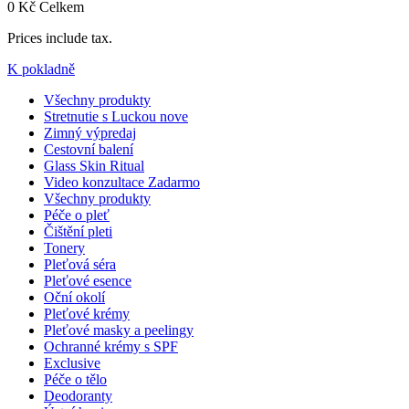
0 Kč
Celkem
Prices include tax.
K pokladně
Všechny produkty
Stretnutie s Luckou
nove
Zimný výpredaj
Cestovní balení
Glass Skin Ritual
Video konzultace
Zadarmo
Všechny produkty
Péče o pleť
Čištění pleti
Tonery
Pleťová séra
Pleťové esence
Oční okolí
Pleťové krémy
Pleťové masky a peelingy
Ochranné krémy s SPF
Exclusive
Péče o tělo
Deodoranty