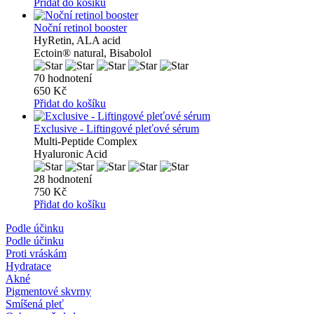
Přidat do košíku
Noční retinol booster
HyRetin, ALA acid
Ectoin® natural, Bisabolol
70 hodnotení
650 Kč
Přidat do košíku
Exclusive - Liftingové pleťové sérum
Multi-Peptide Complex
Hyaluronic Acid
28 hodnotení
750 Kč
Přidat do košíku
Podle účinku
Podle účinku
Proti vráskám
Hydratace
Akné
Pigmentové skvrny
Smíšená pleť