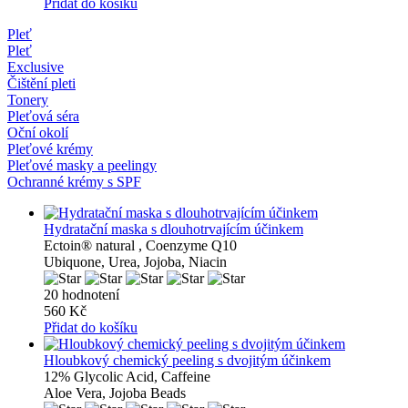
Přidat do košíku
Pleť
Pleť
Exclusive
Čištění pleti
Tonery
Pleťová séra
Oční okolí
Pleťové krémy
Pleťové masky a peelingy
Ochranné krémy s SPF
Hydratační maska ​​s dlouhotrvajícím účinkem
Ectoin® natural , Coenzyme Q10
Ubiquone, Urea, Jojoba, Niacin
20 hodnotení
560 Kč
Přidat do košíku
Hloubkový chemický peeling s dvojitým účinkem
12% Glycolic Acid, Caffeine
Aloe Vera, Jojoba Beads