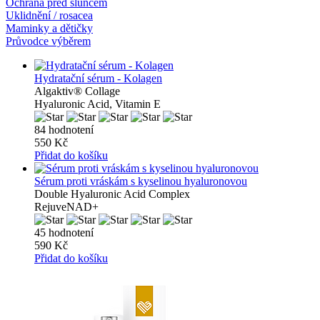
Ochrana před sluncem
Uklidnění / rosacea
Maminky a dětičky
Průvodce výběrem
Hydratační sérum - Kolagen
Algaktiv® Collage
Hyaluronic Acid, Vitamin E
84 hodnotení
550 Kč
Přidat do košíku
Sérum proti vráskám s kyselinou hyaluronovou
Double Hyaluronic Acid Complex
RejuveNAD+
45 hodnotení
590 Kč
Přidat do košíku