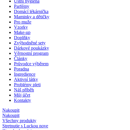
Ústní hygiena
Parfémy
Domácí lékárnička
Maminky a dětičky
Pro muže
Vzorky
Make-up
Doplňky
Zvýhodněné sety
Dárkové poukázky
Věrnostní program
Články
Průvodce výběrem
Poradna
Ingredience
Aktivní látky
Problémy pleti
Náš příběh
Můj účet
Kontakty
Nakoupit
Nakoupit
Všechny produkty
Stretnutie s Luckou
nove