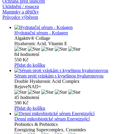
Ochrana před sluncem
Uklidnění / rosacea
Maminky a dětičky
Průvodce výběrem
Hydratační sérum - Kolagen
Algaktiv® Collage
Hyaluronic Acid, Vitamin E
84 hodnotení
550 Kč
Přidat do košíku
Sérum proti vráskám s kyselinou hyaluronovou
Double Hyaluronic Acid Complex
RejuveNAD+
45 hodnotení
590 Kč
Přidat do košíku
Denní mikrobiotické sérum Energizující
Probiotics & Prebiotics
Energizing Supercomplex, Ceramides