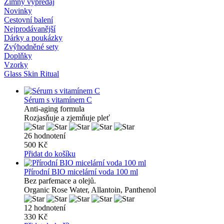
Zimný výpredaj
Novinky
Cestovní balení
Nejprodávanější
Dárky a poukázky
Zvýhodněné sety
Doplňky
Vzorky
Glass Skin Ritual
Sérum s vitamínem C
Anti-aging formula
Rozjasňuje a zjemňuje pleť
26 hodnotení
500 Kč
Přidat do košíku
Přírodní BIO micelární voda 100 ml
Bez parfemace a olejů.
Organic Rose Water, Allantoin, Panthenol
12 hodnotení
330 Kč