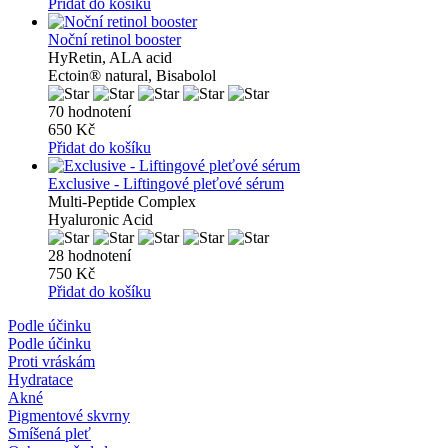
Přidat do košíku
Noční retinol booster
HyRetin, ALA acid
Ectoin® natural, Bisabolol
70 hodnotení
650 Kč
Přidat do košíku
Exclusive - Liftingové pleťové sérum
Multi-Peptide Complex
Hyaluronic Acid
28 hodnotení
750 Kč
Přidat do košíku
Podle účinku
Podle účinku
Proti vráskám
Hydratace
Akné
Pigmentové skvrny
Smíšená pleť