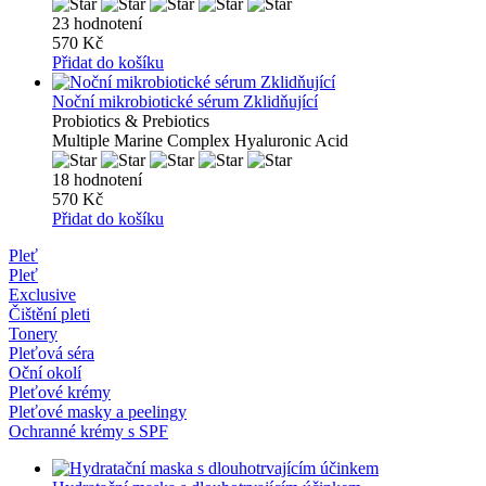
23 hodnotení
570 Kč
Přidat do košíku
Noční mikrobiotické sérum Zklidňující
Probiotics & Prebiotics
Multiple Marine Complex Hyaluronic Acid
18 hodnotení
570 Kč
Přidat do košíku
Pleť
Pleť
Exclusive
Čištění pleti
Tonery
Pleťová séra
Oční okolí
Pleťové krémy
Pleťové masky a peelingy
Ochranné krémy s SPF