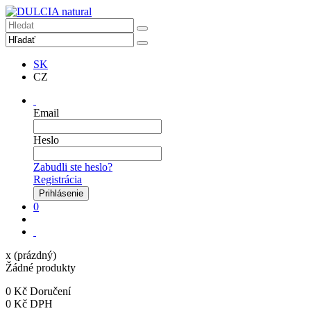
SK
CZ
Email
Heslo
Zabudli ste heslo?
Registrácia
0
x
(prázdný)
Žádné produkty
0 Kč
Doručení
0 Kč
DPH