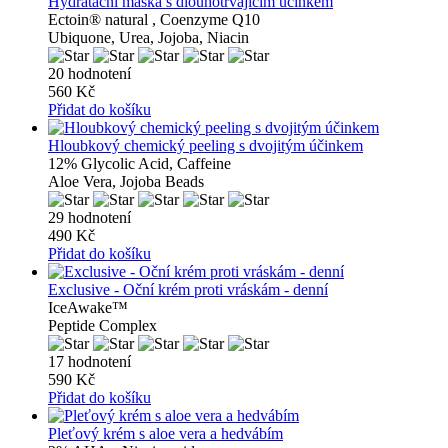
Hydratační maska ​​s dlouhotrvajícím účinkem
Ectoin® natural , Coenzyme Q10
Ubiquone, Urea, Jojoba, Niacin
20 hodnotení
560 Kč
Přidat do košíku
Hloubkový chemický peeling s dvojitým účinkem
12% Glycolic Acid, Caffeine
Aloe Vera, Jojoba Beads
29 hodnotení
490 Kč
Přidat do košíku
Exclusive - Oční krém proti vráskám - denní
IceAwake™
Peptide Complex
17 hodnotení
590 Kč
Přidat do košíku
Pleťový krém s aloe vera a hedvábím