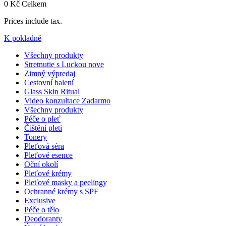
0 Kč
Celkem
Prices include tax.
K pokladně
Všechny produkty
Stretnutie s Luckou
nove
Zimný výpredaj
Cestovní balení
Glass Skin Ritual
Video konzultace
Zadarmo
Všechny produkty
Péče o pleť
Čištění pleti
Tonery
Pleťová séra
Pleťové esence
Oční okolí
Pleťové krémy
Pleťové masky a peelingy
Ochranné krémy s SPF
Exclusive
Péče o tělo
Deodoranty