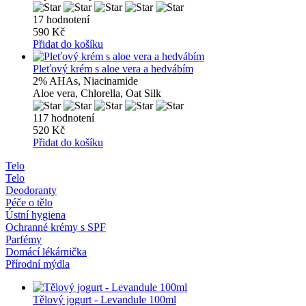
17 hodnotení
590 Kč
Přidat do košíku
Pleťový krém s aloe vera a hedvábím
2% AHAs, Niacinamide
Aloe vera, Chlorella, Oat Silk
117 hodnotení
520 Kč
Přidat do košíku
Telo
Telo
Deodoranty
Péče o tělo
Ústní hygiena
Ochranné krémy s SPF
Parfémy
Domácí lékárnička
Přírodní mýdla
Tělový jogurt - Levandule 100ml