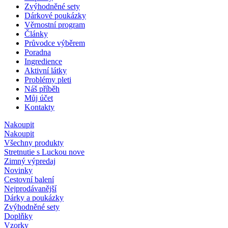
Zvýhodněné sety
Dárkové poukázky
Věrnostní program
Články
Průvodce výběrem
Poradna
Ingredience
Aktivní látky
Problémy pleti
Náš příběh
Můj účet
Kontakty
Nakoupit
Nakoupit
Všechny produkty
Stretnutie s Luckou
nove
Zimný výpredaj
Novinky
Cestovní balení
Nejprodávanější
Dárky a poukázky
Zvýhodněné sety
Doplňky
Vzorky