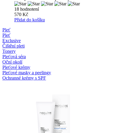
18 hodnotení
570 Kč
Přidat do košíku
Pleť
Pleť
Exclusive
Čištění pleti
Tonery
Pleťová séra
Oční okolí
Pleťové krémy
Pleťové masky a peelingy
Ochranné krémy s SPF