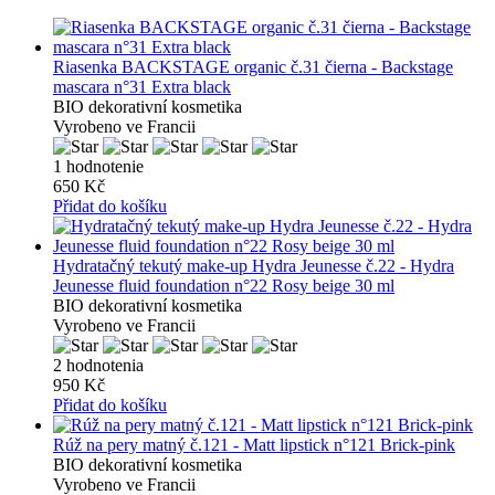
Riasenka BACKSTAGE organic č.31 čierna - Backstage
mascara n°31 Extra black
BIO dekorativní kosmetika
Vyrobeno ve Francii
1 hodnotenie
650 Kč
Přidat do košíku
Hydratačný tekutý make-up Hydra Jeunesse č.22 - Hydra
Jeunesse fluid foundation n°22 Rosy beige 30 ml
BIO dekorativní kosmetika
Vyrobeno ve Francii
2 hodnotenia
950 Kč
Přidat do košíku
Rúž na pery matný č.121 - Matt lipstick n°121 Brick-pink
BIO dekorativní kosmetika
Vyrobeno ve Francii