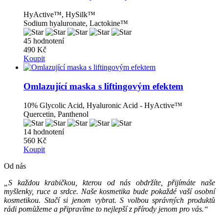
HyActive™, HySilk™
Sodium hyaluronate, Lactokine™
45 hodnotení
490 Kč
Koupit
Omlazující maska ​​s liftingovým efektem
10% Glycolic Acid, Hyaluronic Acid - HyActive™
Quercetin, Panthenol
14 hodnotení
560 Kč
Koupit
Od nás
„S každou krabičkou, kterou od nás obdržíte, přijímáte naše
myšlenky, ruce a srdce. Naše kosmetika bude pokaždé vaší osobní
kosmetikou. Stačí si jenom vybrat. S volbou správných produktů
rádi pomůžeme a připravíme to nejlepší z přírody jenom pro vás.“