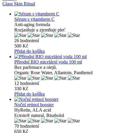
Glass Skin Ritual
Sérum s vitamínem C
Anti-aging formula
Rozjasňuje a zjemňuje pleť
26 hodnotení
500 Kč
Přidat do košíku
Přírodní BIO micelární voda 100 ml
Bez parfemace a olejů.
Organic Rose Water, Allantoin, Panthenol
12 hodnotení
330 Kč
Přidat do košíku
Noční retinol booster
HyRetin, ALA acid
Ectoin® natural, Bisabolol
70 hodnotení
650 Kč