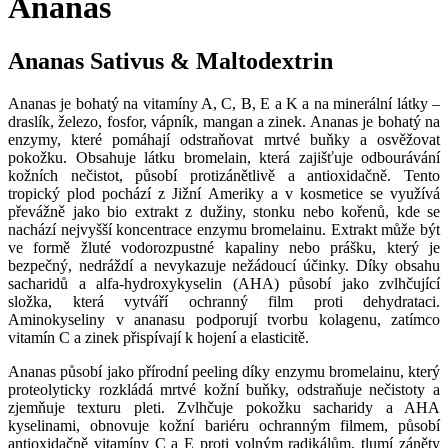
Ananas
Ananas Sativus & Maltodextrin
Ananas je bohatý na vitamíny A, C, B, E a K a na minerální látky –
draslík, železo, fosfor, vápník, mangan a zinek. Ananas je bohatý na
enzymy, které pomáhají odstraňovat mrtvé buňky a osvěžovat
pokožku. Obsahuje látku bromelain, která zajišťuje odbourávání
kožních nečistot, působí protizánětlivě a antioxidačně. Tento
tropický plod pochází z Jižní Ameriky a v kosmetice se využívá
převážně jako bio extrakt z dužiny, stonku nebo kořenů, kde se
nachází nejvyšší koncentrace enzymu bromelainu. Extrakt může být
ve formě žluté vodorozpustné kapaliny nebo prášku, který je
bezpečný, nedráždí a nevykazuje nežádoucí účinky. Díky obsahu
sacharidů a alfa-hydroxykyselin (AHA) působí jako zvlhčující
složka, která vytváří ochranný film proti dehydrataci.
Aminokyseliny v ananasu podporují tvorbu kolagenu, zatímco
vitamín C a zinek přispívají k hojení a elasticitě.
Ananas působí jako přírodní peeling díky enzymu bromelainu, který
proteolyticky rozkládá mrtvé kožní buňky, odstraňuje nečistoty a
zjemňuje texturu pleti. Zvlhčuje pokožku sacharidy a AHA
kyselinami, obnovuje kožní bariéru ochranným filmem, působí
antioxidačně vitamíny C a E proti volným radikálům, tlumí záněty