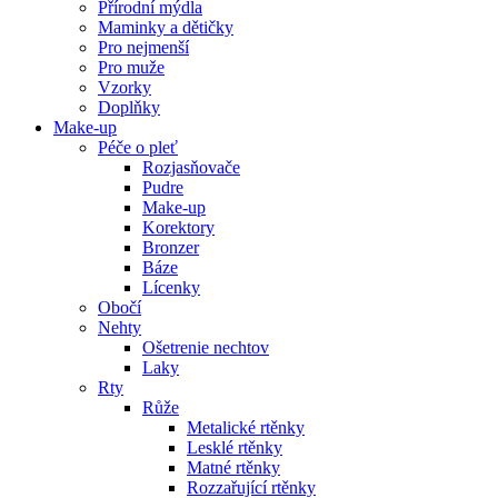
Přírodní mýdla
Maminky a dětičky
Pro nejmenší
Pro muže
Vzorky
Doplňky
Make-up
Péče o pleť
Rozjasňovače
Pudre
Make-up
Korektory
Bronzer
Báze
Lícenky
Obočí
Nehty
Ošetrenie nechtov
Laky
Rty
Růže
Metalické rtěnky
Lesklé rtěnky
Matné rtěnky
Rozzařující rtěnky