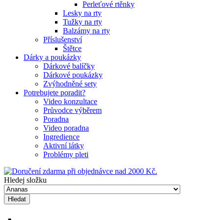
Perleťové rtěnky
Lesky na rty
Tužky na rty
Balzámy na rty
Příslušenství
Štětce
Dárky a poukázky
Dárkové balíčky
Dárkové poukázky
Zvýhodněné sety
Potrebujete poradit?
Video konzultace
Průvodce výběrem
Poradna
Video poradna
Ingredience
Aktivní látky
Problémy pleti
Hledej složku