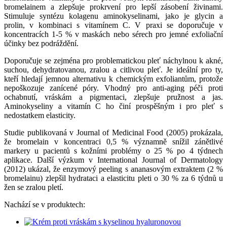
bromelainem a zlepšuje prokrvení pro lepší zásobení živinami.
Stimuluje syntézu kolagenu aminokyselinami, jako je glycin a
prolin, v kombinaci s vitamínem C. V praxi se doporučuje v
koncentracích 1-5 % v maskách nebo sérech pro jemné exfoliační
účinky bez podráždění.
Doporučuje se zejména pro problematickou pleť náchylnou k akné,
suchou, dehydratovanou, zralou a citlivou pleť. Je ideální pro ty,
kteří hledají jemnou alternativu k chemickým exfoliantům, protože
nepoškozuje zanícené póry. Vhodný pro anti-aging péči proti
ochabnutí, vráskám a pigmentaci, zlepšuje pružnost a jas.
Aminokyseliny a vitamín C ho činí prospěšným i pro pleť s
nedostatkem elasticity.
Studie publikovaná v Journal of Medicinal Food (2005) prokázala,
že bromelain v koncentraci 0,5 % významně snížil zánětlivé
markery u pacientů s kožními problémy o 25 % po 4 týdnech
aplikace. Další výzkum v International Journal of Dermatology
(2012) ukázal, že enzymový peeling s ananasovým extraktem (2 %
bromelainu) zlepšil hydrataci a elasticitu pleti o 30 % za 6 týdnů u
žen se zralou pletí.
Nachází se v produktech: