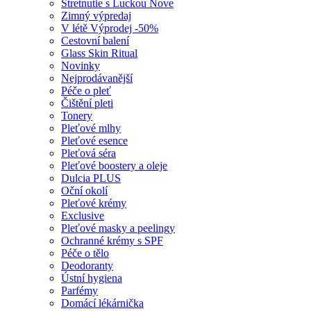
Stretnutie s Luckou
Nove
Zimný výpredaj
V létě
Výprodej -50%
Cestovní balení
Glass Skin Ritual
Novinky
Nejprodávanější
Péče o pleť
Čištění pleti
Tonery
Pleťové mlhy
Pleťové esence
Pleťová séra
Pleťové boostery a oleje
Dulcia PLUS
Oční okolí
Pleťové krémy
Exclusive
Pleťové masky a peelingy
Ochranné krémy s SPF
Péče o tělo
Deodoranty
Ústní hygiena
Parfémy
Domácí lékárnička