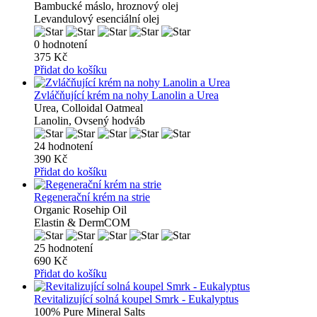
Bambucké máslo, hroznový olej
Levandulový esenciální olej
0 hodnotení
375 Kč
Přidat do košíku
Zvláčňující krém na nohy Lanolin a Urea
Urea, Colloidal Oatmeal
Lanolin, Ovsený hodváb
24 hodnotení
390 Kč
Přidat do košíku
Regenerační krém na strie
Organic Rosehip Oil
Elastin & DermCOM
25 hodnotení
690 Kč
Přidat do košíku
Revitalizující solná koupel Smrk - Eukalyptus
100% Pure Mineral Salts