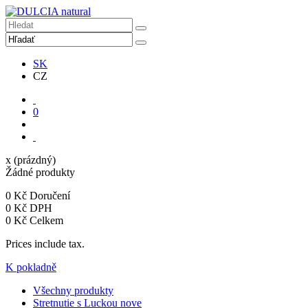
SK
CZ
0
x
(prázdný)
Žádné produkty
0 Kč
Doručení
0 Kč
DPH
0 Kč
Celkem
Prices include tax.
K pokladně
Všechny produkty
Stretnutie s Luckou
nove