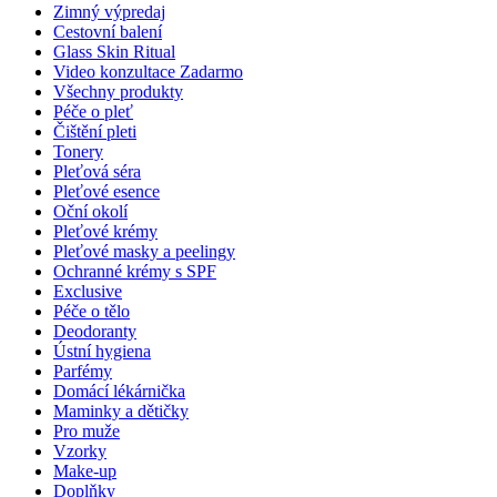
Zimný výpredaj
Cestovní balení
Glass Skin Ritual
Video konzultace
Zadarmo
Všechny produkty
Péče o pleť
Čištění pleti
Tonery
Pleťová séra
Pleťové esence
Oční okolí
Pleťové krémy
Pleťové masky a peelingy
Ochranné krémy s SPF
Exclusive
Péče o tělo
Deodoranty
Ústní hygiena
Parfémy
Domácí lékárnička
Maminky a dětičky
Pro muže
Vzorky
Make-up
Doplňky