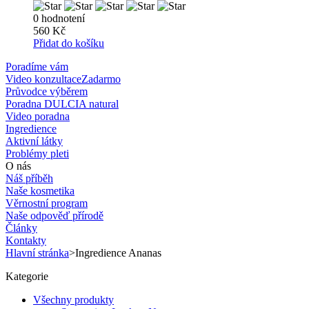
0 hodnotení
560 Kč
Přidat do košíku
Poradíme vám
Video konzultace
Zadarmo
Průvodce výběrem
Poradna DULCIA natural
Video poradna
Ingredience
Aktivní látky
Problémy pleti
O nás
Náš příběh
Naše kosmetika
Věrnostní program
Naše odpověď přírodě
Články
Kontakty
Hlavní stránka
>
Ingredience Ananas
Kategorie
Všechny produkty