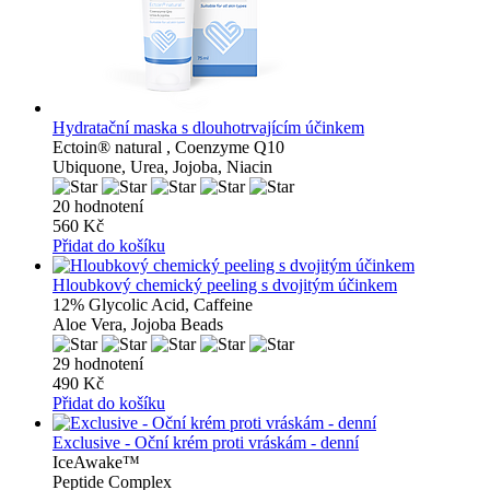
Hydratační maska ​​s dlouhotrvajícím účinkem
Ectoin® natural , Coenzyme Q10
Ubiquone, Urea, Jojoba, Niacin
20 hodnotení
560 Kč
Přidat do košíku
Hloubkový chemický peeling s dvojitým účinkem
12% Glycolic Acid, Caffeine
Aloe Vera, Jojoba Beads
29 hodnotení
490 Kč
Přidat do košíku
Exclusive - Oční krém proti vráskám - denní
IceAwake™
Peptide Complex