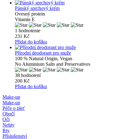
Pánský sprchový krém
Ovesný protein
Vitamin E
1 hodnotenie
231 Kč
Přidat do košíku
Přírodní deodorant pro muže
100 % Natural Origin, Vegan
No Aluminium Salts and Preservatives
38 hodnotení
200 Kč
Přidat do košíku
Make-up
Make-up
Péče o pleť
Obočí
Oči
Nehty
Rty
Příslušenství