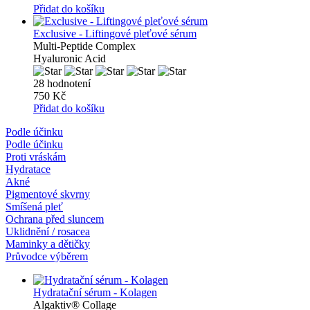
Přidat do košíku
Exclusive - Liftingové pleťové sérum
Multi-Peptide Complex
Hyaluronic Acid
28 hodnotení
750 Kč
Přidat do košíku
Podle účinku
Podle účinku
Proti vráskám
Hydratace
Akné
Pigmentové skvrny
Smíšená pleť
Ochrana před sluncem
Uklidnění / rosacea
Maminky a dětičky
Průvodce výběrem
Hydratační sérum - Kolagen
Algaktiv® Collage