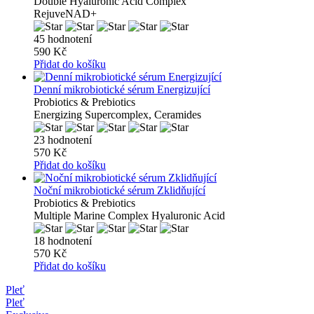
Double Hyaluronic Acid Complex
RejuveNAD+
45 hodnotení
590 Kč
Přidat do košíku
Denní mikrobiotické sérum Energizující
Probiotics & Prebiotics
Energizing Supercomplex, Ceramides
23 hodnotení
570 Kč
Přidat do košíku
Noční mikrobiotické sérum Zklidňující
Probiotics & Prebiotics
Multiple Marine Complex Hyaluronic Acid
18 hodnotení
570 Kč
Přidat do košíku
Pleť
Pleť