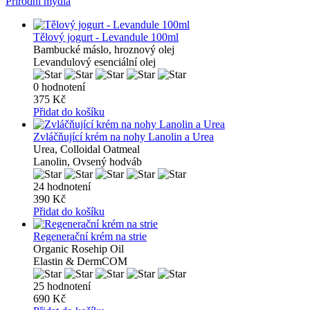
Přírodní mýdla
Tělový jogurt - Levandule 100ml
Bambucké máslo, hroznový olej
Levandulový esenciální olej
0 hodnotení
375 Kč
Přidat do košíku
Zvláčňující krém na nohy Lanolin a Urea
Urea, Colloidal Oatmeal
Lanolin, Ovsený hodváb
24 hodnotení
390 Kč
Přidat do košíku
Regenerační krém na strie
Organic Rosehip Oil
Elastin & DermCOM
25 hodnotení
690 Kč