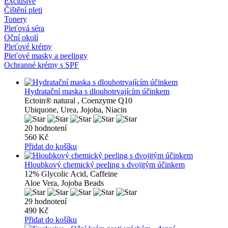
Exclusive
Čištění pleti
Tonery
Pleťová séra
Oční okolí
Pleťové krémy
Pleťové masky a peelingy
Ochranné krémy s SPF
Hydratační maska ​​s dlouhotrvajícím účinkem
Ectoin® natural , Coenzyme Q10
Ubiquone, Urea, Jojoba, Niacin
20 hodnotení
560 Kč
Přidat do košíku
Hloubkový chemický peeling s dvojitým účinkem
12% Glycolic Acid, Caffeine
Aloe Vera, Jojoba Beads
29 hodnotení
490 Kč
Přidat do košíku