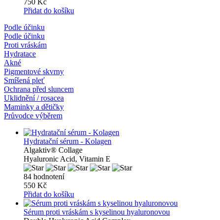
750 Kč
Přidat do košíku
Podle účinku
Podle účinku
Proti vráskám
Hydratace
Akné
Pigmentové skvrny
Smíšená pleť
Ochrana před sluncem
Uklidnění / rosacea
Maminky a dětičky
Průvodce výběrem
Hydratační sérum - Kolagen
Algaktiv® Collage
Hyaluronic Acid, Vitamin E
84 hodnotení
550 Kč
Přidat do košíku
Sérum proti vráskám s kyselinou hyaluronovou