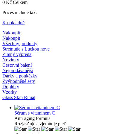
0 Kč
Celkem
Prices include tax.
K pokladně
Nakoupit
Nakoupit
Všechny produkty
Stretnutie s Luckou
nove
Zimný výpredaj
Novinky
Cestovní balení
Nejprodávanější
Dárky a poukázky
Zvýhodněné sety
Doplňky
Vzorky
Glass Skin Ritual
Sérum s vitamínem C
Anti-aging formula
Rozjasňuje a zjemňuje pleť