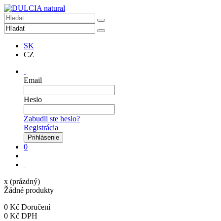
SK
CZ
Email
Heslo
Zabudli ste heslo?
Registrácia
0
x
(prázdný)
Žádné produkty
0 Kč
Doručení
0 Kč
DPH