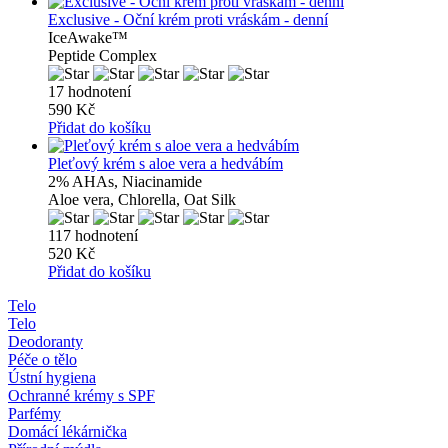
Exclusive - Oční krém proti vráskám - denní
IceAwake™
Peptide Complex
17 hodnotení
590 Kč
Přidat do košíku
Pleťový krém s aloe vera a hedvábím
2% AHAs, Niacinamide
Aloe vera, Chlorella, Oat Silk
117 hodnotení
520 Kč
Přidat do košíku
Telo
Telo
Deodoranty
Péče o tělo
Ústní hygiena
Ochranné krémy s SPF
Parfémy
Domácí lékárnička