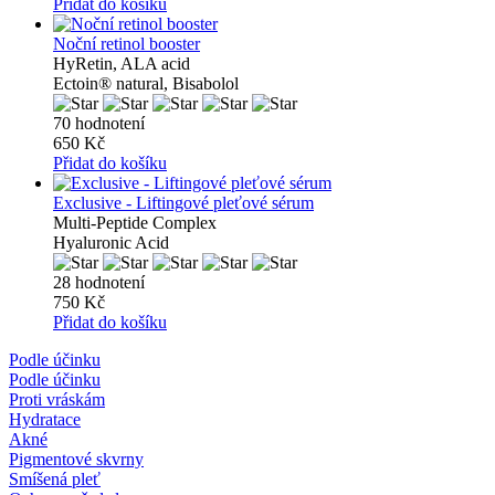
Přidat do košíku
Noční retinol booster
HyRetin, ALA acid
Ectoin® natural, Bisabolol
70 hodnotení
650 Kč
Přidat do košíku
Exclusive - Liftingové pleťové sérum
Multi-Peptide Complex
Hyaluronic Acid
28 hodnotení
750 Kč
Přidat do košíku
Podle účinku
Podle účinku
Proti vráskám
Hydratace
Akné
Pigmentové skvrny
Smíšená pleť