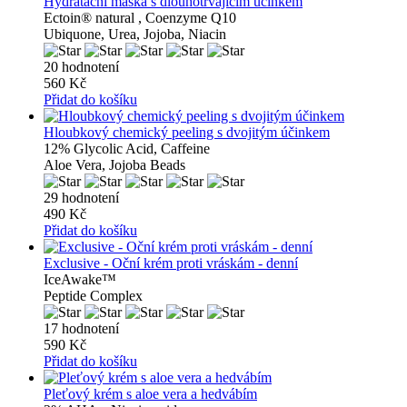
Hydratační maska ​​s dlouhotrvajícím účinkem
Ectoin® natural , Coenzyme Q10
Ubiquone, Urea, Jojoba, Niacin
20 hodnotení
560 Kč
Přidat do košíku
Hloubkový chemický peeling s dvojitým účinkem
12% Glycolic Acid, Caffeine
Aloe Vera, Jojoba Beads
29 hodnotení
490 Kč
Přidat do košíku
Exclusive - Oční krém proti vráskám - denní
IceAwake™
Peptide Complex
17 hodnotení
590 Kč
Přidat do košíku
Pleťový krém s aloe vera a hedvábím