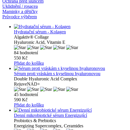
Ochrana před sluncem
Uklidnění / rosacea
Maminky a dětičky
Průvodce výběrem
Hydratační sérum - Kolagen
Algaktiv® Collage
Hyaluronic Acid, Vitamin E
84 hodnotení
550 Kč
Přidat do košíku
Sérum proti vráskám s kyselinou hyaluronovou
Double Hyaluronic Acid Complex
RejuveNAD+
45 hodnotení
590 Kč
Přidat do košíku
Denní mikrobiotické sérum Energizující
Probiotics & Prebiotics
Energizing Supercomplex, Ceramides