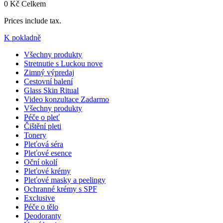
0 Kč
Celkem
Prices include tax.
K pokladně
Všechny produkty
Stretnutie s Luckou
nove
Zimný výpredaj
Cestovní balení
Glass Skin Ritual
Video konzultace
Zadarmo
Všechny produkty
Péče o pleť
Čištění pleti
Tonery
Pleťová séra
Pleťové esence
Oční okolí
Pleťové krémy
Pleťové masky a peelingy
Ochranné krémy s SPF
Exclusive
Péče o tělo
Deodoranty