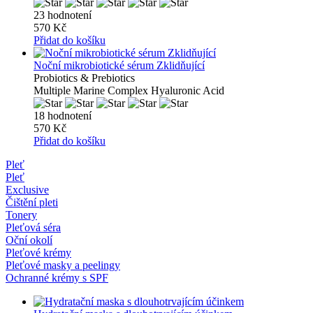
23 hodnotení
570 Kč
Přidat do košíku
Noční mikrobiotické sérum Zklidňující
Probiotics & Prebiotics
Multiple Marine Complex Hyaluronic Acid
18 hodnotení
570 Kč
Přidat do košíku
Pleť
Pleť
Exclusive
Čištění pleti
Tonery
Pleťová séra
Oční okolí
Pleťové krémy
Pleťové masky a peelingy
Ochranné krémy s SPF