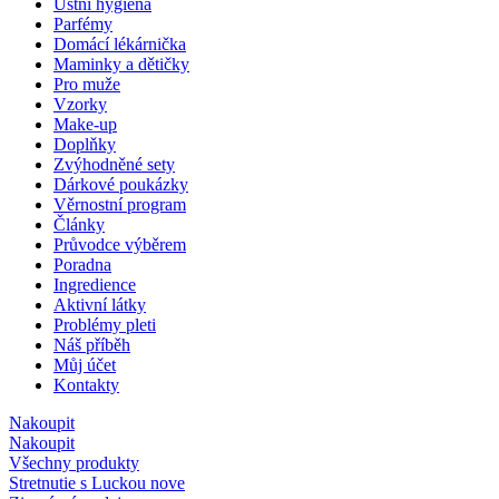
Ústní hygiena
Parfémy
Domácí lékárnička
Maminky a dětičky
Pro muže
Vzorky
Make-up
Doplňky
Zvýhodněné sety
Dárkové poukázky
Věrnostní program
Články
Průvodce výběrem
Poradna
Ingredience
Aktivní látky
Problémy pleti
Náš příběh
Můj účet
Kontakty
Nakoupit
Nakoupit
Všechny produkty
Stretnutie s Luckou
nove