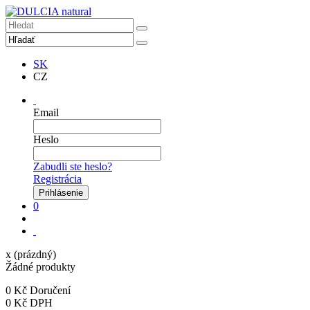
SK
CZ
Email
Heslo
Zabudli ste heslo?
Registrácia
0
x
(prázdný)
Žádné produkty
0 Kč
Doručení
0 Kč
DPH