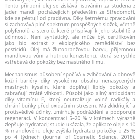
Tento přírodní olej se získává lisováním za studena z
jader mandlí pocházejících především ze Středomoří,
kde se pěstují od pradávna. Díky šetrnému zpracování
si zachovává plné spektrum prospěšných složek, včetně
polyfenolů a sterolů, které přispívají k jeho stabilitě a
účinnosti. Není syntetický, ale může být certifikován
jako bio extrakt z ekologického zemědělství bez
pesticidů. Olej má žlutooranžovou barvu, příjemnou
mandlovou vůni a hutnou konzistenci, která se rychle
vstřebává do pokožky bez mastného filmu.
Mechanismus působení spočívá v zvlhčování a obnově
kožní bariéry díky vysokému obsahu nenasycených
mastných kyselin, které doplňují lipidy pokožky a
zabraňují ztrátě vlhkosti. Působí jako silný antioxidant
díky vitamínu E, který neutralizuje volné radikály a
chrání buňky před oxidačním stresem. Má zklidňující a
protisvědivé účinky, zmírňuje podráždění a podporuje
regeneraci. V koncentraci 5–20 % v krémech výrazně
zlepšuje hydrataci; studie ukázala, že aplikace oleje s 10
% mandlového oleje zvýšila hydrataci pokožky o 25 %
po 4 týdnech (Journal of Cosmetic Science, 2018).