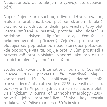
Nepůsobí exfoliačně, ale jemně vyživuje bez ucpávání
pórů.
Doporučujeme pro suchou, citlivou, dehydratovanou,
zralou a problematickou pleť se sklonem k akné,
ekzému či zarudnutí. Je ideální pro všechny typy pleti
včetně smíšené a mastné, protože jeho složení je
podobné lidským lipidům, díky čemuž je
nekomedogenní a přirozený. Zejména pro osoby s
olupující se, popraskanou nebo stárnoucí pokožkou,
kde podporuje vitalitu, bojuje proti vlivům prostředí a
preventivně proti vráskám. Vhodný také pro děti a
atopickou pleť díky jemnému složení.
Studie publikovaná v International Journal of Cosmetic
Science (2012) prokázala, že mandlový olej v
koncentraci 10 % aplikovaný denně snížil
transepidermální ztrátu vody o 22 % a zlepšil elasticitu
pokožky o 15 % po 8 týdnech u žen se suchou pletí.
Další výzkum v Journal of Ethnopharmacology (2007)
potvrdil jeho protizánětlivé účinky, kdy extrakt
redukoval zánětlivé markery o 30 % in vitro.