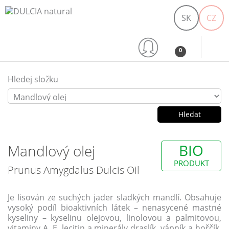
SK
CZ
0
Hledej složku
BIO
Mandlový olej
PRODUKT
Prunus Amygdalus Dulcis Oil
Je lisován ze suchých jader sladkých mandlí. Obsahuje
vysoký podíl bioaktivních látek – nenasycené mastné
kyseliny – kyselinu olejovou, linolovou a palmitovou,
vitaminy A, E, lecitin a minerály draslík, vápník a hořčík.