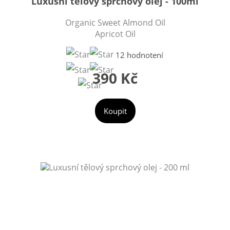
Luxusní tělový sprchový olej - 100ml
Organic Sweet Almond Oil
Apricot Oil
12 hodnotení
390 Kč
Koupit