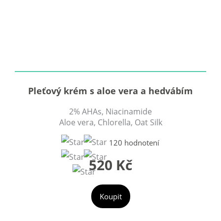
Pleťový krém s aloe vera a hedvábím
2% AHAs, Niacinamide
Aloe vera, Chlorella, Oat Silk
120 hodnotení
520 Kč
Koupit