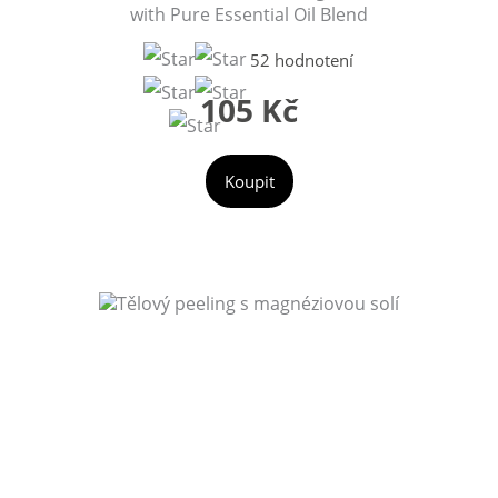
with Pure Essential Oil Blend
52 hodnotení
105 Kč
Koupit