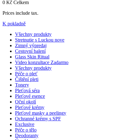
0 Kč
Celkem
Prices include tax.
K pokladně
Všechny produkty
Stretnutie s Luckou
nove
Zimný výpredaj
Cestovní balení
Glass Skin Ritual
Video konzultace
Zadarmo
Všechny produkty
Péče o pleť
Čištění pleti
Tonery
Pleťová séra
Pleťové esence
Oční okolí
Pleťové krémy
Pleťové masky a peelingy
Ochranné krémy s SPF
Exclusive
Péče o tělo
Deodoranty