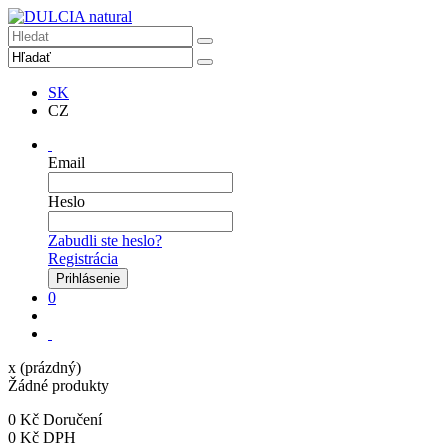
SK
CZ
Email
Heslo
Zabudli ste heslo?
Registrácia
0
x
(prázdný)
Žádné produkty
0 Kč
Doručení
0 Kč
DPH