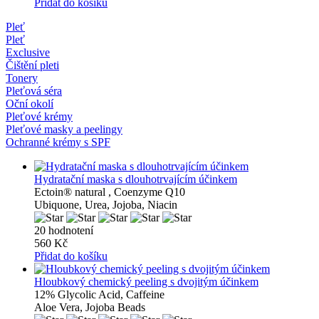
Přidat do košíku
Pleť
Pleť
Exclusive
Čištění pleti
Tonery
Pleťová séra
Oční okolí
Pleťové krémy
Pleťové masky a peelingy
Ochranné krémy s SPF
Hydratační maska ​​s dlouhotrvajícím účinkem
Ectoin® natural , Coenzyme Q10
Ubiquone, Urea, Jojoba, Niacin
20 hodnotení
560 Kč
Přidat do košíku
Hloubkový chemický peeling s dvojitým účinkem
12% Glycolic Acid, Caffeine
Aloe Vera, Jojoba Beads