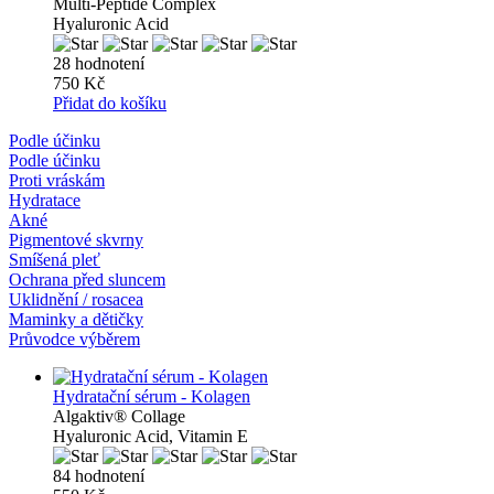
Multi-Peptide Complex
Hyaluronic Acid
28 hodnotení
750 Kč
Přidat do košíku
Podle účinku
Podle účinku
Proti vráskám
Hydratace
Akné
Pigmentové skvrny
Smíšená pleť
Ochrana před sluncem
Uklidnění / rosacea
Maminky a dětičky
Průvodce výběrem
Hydratační sérum - Kolagen
Algaktiv® Collage
Hyaluronic Acid, Vitamin E
84 hodnotení