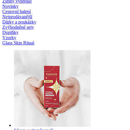
Zimný výpredaj
Novinky
Cestovní balení
Nejprodávanější
Dárky a poukázky
Zvýhodněné sety
Doplňky
Vzorky
Glass Skin Ritual