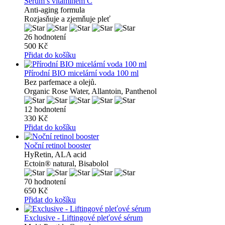
Sérum s vitamínem C
Anti-aging formula
Rozjasňuje a zjemňuje pleť
26 hodnotení
500 Kč
Přidat do košíku
Přírodní BIO micelární voda 100 ml
Bez parfemace a olejů.
Organic Rose Water, Allantoin, Panthenol
12 hodnotení
330 Kč
Přidat do košíku
Noční retinol booster
HyRetin, ALA acid
Ectoin® natural, Bisabolol
70 hodnotení
650 Kč
Přidat do košíku
Exclusive - Liftingové pleťové sérum