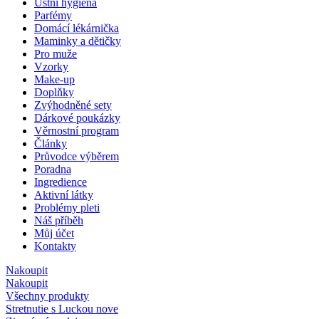
Ústní hygiena
Parfémy
Domácí lékárnička
Maminky a dětičky
Pro muže
Vzorky
Make-up
Doplňky
Zvýhodněné sety
Dárkové poukázky
Věrnostní program
Články
Průvodce výběrem
Poradna
Ingredience
Aktivní látky
Problémy pleti
Náš příběh
Můj účet
Kontakty
Nakoupit
Nakoupit
Všechny produkty
Stretnutie s Luckou
nove