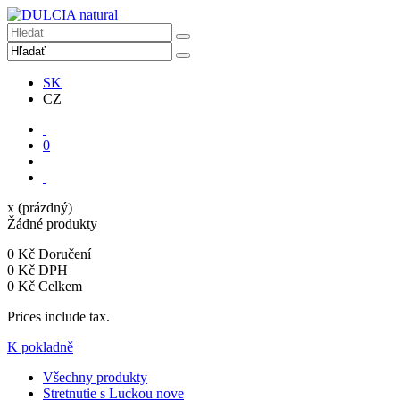
SK
CZ
0
x
(prázdný)
Žádné produkty
0 Kč
Doručení
0 Kč
DPH
0 Kč
Celkem
Prices include tax.
K pokladně
Všechny produkty
Stretnutie s Luckou
nove