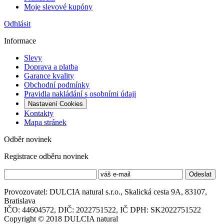
Moje slevové kupóny
Odhlásit
Informace
Slevy
Doprava a platba
Garance kvality
Obchodní podmínky
Pravidla nakládání s osobními údaji
Nastavení Cookies
Kontakty
Mapa stránek
Odběr novinek
Registrace odběru novinek
Provozovatel: DULCIA natural s.r.o., Skalická cesta 9A, 83107,
Bratislava
IČO: 44604572, DIČ: 2022751522, IČ DPH: SK2022751522
Copyright © 2018 DULCIA natural