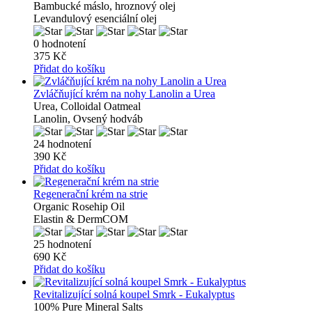
Bambucké máslo, hroznový olej
Levandulový esenciální olej
0 hodnotení
375 Kč
Přidat do košíku
Zvláčňující krém na nohy Lanolin a Urea
Urea, Colloidal Oatmeal
Lanolin, Ovsený hodváb
24 hodnotení
390 Kč
Přidat do košíku
Regenerační krém na strie
Organic Rosehip Oil
Elastin & DermCOM
25 hodnotení
690 Kč
Přidat do košíku
Revitalizující solná koupel Smrk - Eukalyptus
100% Pure Mineral Salts