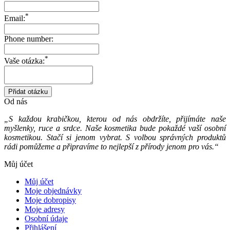
*
Email:
Phone number:
*
Vaše otázka:
Od nás
„S každou krabičkou, kterou od nás obdržíte, přijímáte naše
myšlenky, ruce a srdce. Naše kosmetika bude pokaždé vaší osobní
kosmetikou. Stačí si jenom vybrat. S volbou správných produktů
rádi pomůžeme a připravíme to nejlepší z přírody jenom pro vás.“
Můj účet
Můj účet
Moje objednávky
Moje dobropisy
Moje adresy
Osobní údaje
Přihlášení