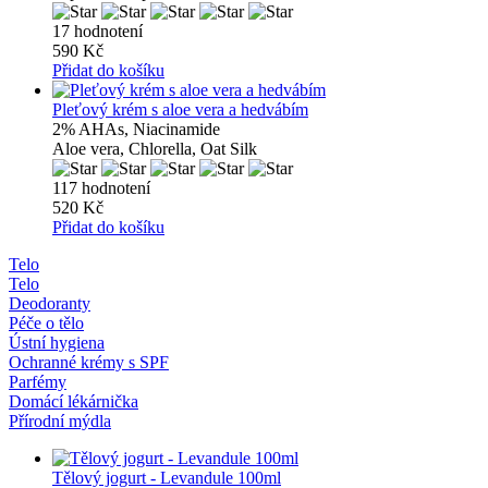
17 hodnotení
590 Kč
Přidat do košíku
Pleťový krém s aloe vera a hedvábím
2% AHAs, Niacinamide
Aloe vera, Chlorella, Oat Silk
117 hodnotení
520 Kč
Přidat do košíku
Telo
Telo
Deodoranty
Péče o tělo
Ústní hygiena
Ochranné krémy s SPF
Parfémy
Domácí lékárnička
Přírodní mýdla
Tělový jogurt - Levandule 100ml