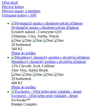
Oční okolí
Pleťové krémy
Pleťové masky a peelingy
Ochranné krémy s SPF
Hydratační maska ​​s dlouhotrvajícím účinkem
Ectoin® natural , Coenzyme Q10
Ubiquone, Urea, Jojoba, Niacin
20 hodnotení
560 Kč
Přidat do košíku
Hloubkový chemický peeling s dvojitým účinkem
12% Glycolic Acid, Caffeine
Aloe Vera, Jojoba Beads
29 hodnotení
490 Kč
Přidat do košíku
Exclusive - Oční krém proti vráskám - denní
IceAwake™
Peptide Complex