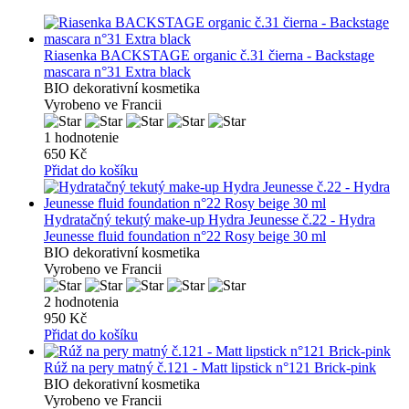
Riasenka BACKSTAGE organic č.31 čierna - Backstage
mascara n°31 Extra black
BIO dekorativní kosmetika
Vyrobeno ve Francii
1 hodnotenie
650 Kč
Přidat do košíku
Hydratačný tekutý make-up Hydra Jeunesse č.22 - Hydra
Jeunesse fluid foundation n°22 Rosy beige 30 ml
BIO dekorativní kosmetika
Vyrobeno ve Francii
2 hodnotenia
950 Kč
Přidat do košíku
Rúž na pery matný č.121 - Matt lipstick n°121 Brick-pink
BIO dekorativní kosmetika
Vyrobeno ve Francii