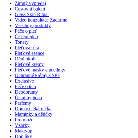
Zimný výpredaj
Cestovní balení
Glass Skin Ritual
Video konzultace
Zadarmo
Všechny produkty
Péče o pleť
Čištění pleti
Tonery
Pleťová séra
Pleťové esence
Oční okolí
Pleťové krémy
Pleťové masky a peelingy
Ochranné krémy s SPF
Exclusive
Péče o tělo
Deodoranty
Ústní hygiena
Parfémy
Domácí lékárnička
Maminky a dětičky
Pro muže
Vzorky
Make-up
Doplňky