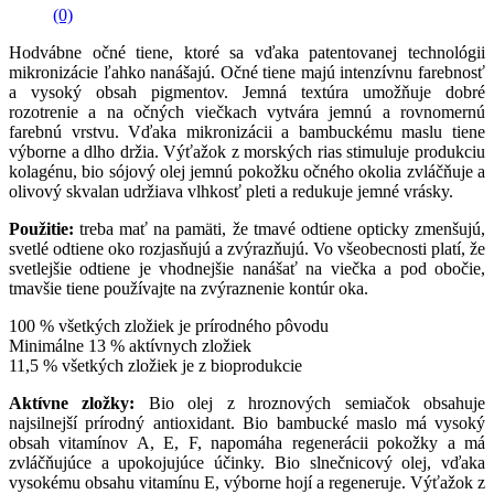
(0)
Hodvábne očné tiene, ktoré sa vďaka patentovanej technológii
mikronizácie ľahko nanášajú. Očné tiene majú intenzívnu farebnosť
a vysoký obsah pigmentov. Jemná textúra umožňuje dobré
rozotrenie a na očných viečkach vytvára jemnú a rovnomernú
farebnú vrstvu. Vďaka mikronizácii a bambuckému maslu tiene
výborne a dlho držia. Výťažok z morských rias stimuluje produkciu
kolagénu, bio sójový olej jemnú pokožku očného okolia zvláčňuje a
olivový skvalan udržiava vlhkosť pleti a redukuje jemné vrásky.
Použitie:
treba mať na pamäti, že tmavé odtiene opticky zmenšujú,
svetlé odtiene oko rozjasňujú a zvýrazňujú. Vo všeobecnosti platí, že
svetlejšie odtiene je vhodnejšie nanášať na viečka a pod obočie,
tmavšie tiene používajte na zvýraznenie kontúr oka.
100 % všetkých zložiek je prírodného pôvodu
Minimálne 13 % aktívnych zložiek
11,5 % všetkých zložiek je z bioprodukcie
Aktívne zložky:
Bio olej z hroznových semiačok obsahuje
najsilnejší prírodný antioxidant. Bio bambucké maslo má vysoký
obsah vitamínov A, E, F, napomáha regenerácii pokožky a má
zvláčňujúce a upokojujúce účinky. Bio slnečnicový olej, vďaka
vysokému obsahu vitamínu E, výborne hojí a regeneruje. Výťažok z