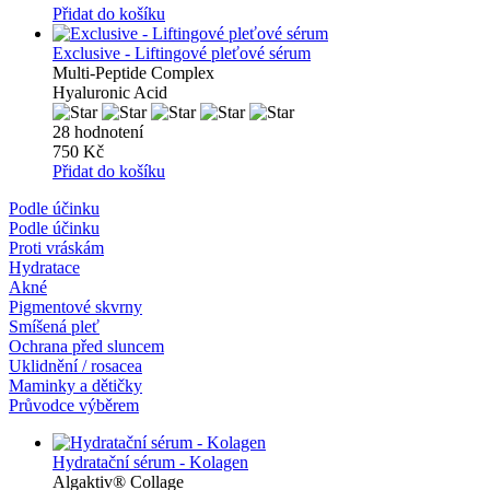
Přidat do košíku
Exclusive - Liftingové pleťové sérum
Multi-Peptide Complex
Hyaluronic Acid
28 hodnotení
750 Kč
Přidat do košíku
Podle účinku
Podle účinku
Proti vráskám
Hydratace
Akné
Pigmentové skvrny
Smíšená pleť
Ochrana před sluncem
Uklidnění / rosacea
Maminky a dětičky
Průvodce výběrem
Hydratační sérum - Kolagen
Algaktiv® Collage