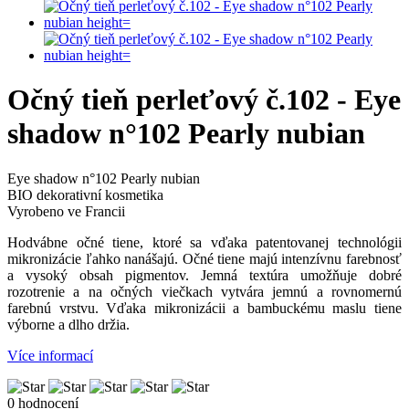
Očný tieň perleťový č.102 - Eye
shadow n°102 Pearly nubian
Eye shadow n°102 Pearly nubian
BIO dekorativní kosmetika
Vyrobeno ve Francii
Hodvábne očné tiene, ktoré sa vďaka patentovanej technológii
mikronizácie ľahko nanášajú. Očné tiene majú intenzívnu farebnosť
a vysoký obsah pigmentov. Jemná textúra umožňuje dobré
rozotrenie a na očných viečkach vytvára jemnú a rovnomernú
farebnú vrstvu. Vďaka mikronizácii a bambuckému maslu tiene
výborne a dlho držia.
Více informací
0 hodnocení