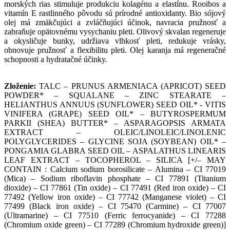
morských rias stimuluje produkciu kolagénu a elastínu. Rooibos a
vitamín E rastlinného pôvodu sú prírodné antioxidanty. Bio sójový
olej má zmäkčujúci a zvláčňujúci účinok, navracia pružnosť a
zabraňuje opätovnému vysychaniu pleti. Olivový skvalan regeneruje
a okysličuje bunky, udržiava vlhkosť pleti, redukuje vrásky,
obnovuje pružnosť a flexibilitu pleti. Olej karanja má regeneračné
schopnosti a hydratačné účinky.
Zloženie:
TALC – PRUNUS ARMENIACA (APRICOT) SEED
POWDER* – SQUALANE – ZINC STEARATE –
HELIANTHUS ANNUUS (SUNFLOWER) SEED OIL* - VITIS
VINIFERA (GRAPE) SEED OIL* – BUTYROSPERMUM
PARKII (SHEA) BUTTER* – ASPARAGOPSIS ARMATA
EXTRACT – OLEIC/LINOLEIC/LINOLENIC
POLYGLYCERIDES – GLYCINE SOJA (SOYBEAN) OIL* –
PONGAMIA GLABRA SEED OIL – ASPALATHUS LINEARIS
LEAF EXTRACT – TOCOPHEROL – SILICA [+/– MAY
CONTAIN : Calcium sodium borosilicate – Alumina – CI 77019
(Mica) – Sodium riboflavin phosphate – CI 77891 (Titanium
dioxide) – CI 77861 (Tin oxide) – CI 77491 (Red iron oxide) – CI
77492 (Yellow iron oxide) – CI 77742 (Manganese violet) – CI
77499 (Black iron oxide) – CI 75470 (Carmine) – CI 77007
(Ultramarine) – CI 77510 (Ferric ferrocyanide) – CI 77288
(Chromium oxide green) – CI 77289 (Chromium hydroxide green)]