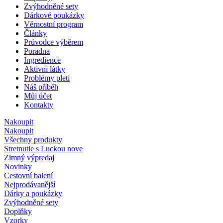
Zvýhodněné sety
Dárkové poukázky
Věrnostní program
Články
Průvodce výběrem
Poradna
Ingredience
Aktivní látky
Problémy pleti
Náš příběh
Můj účet
Kontakty
Nakoupit
Nakoupit
Všechny produkty
Stretnutie s Luckou
nove
Zimný výpredaj
Novinky
Cestovní balení
Nejprodávanější
Dárky a poukázky
Zvýhodněné sety
Doplňky
Vzorky