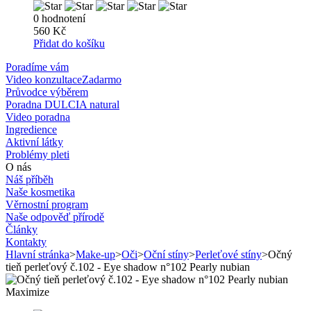
0 hodnotení
560 Kč
Přidat do košíku
Poradíme vám
Video konzultace
Zadarmo
Průvodce výběrem
Poradna DULCIA natural
Video poradna
Ingredience
Aktivní látky
Problémy pleti
O nás
Náš příběh
Naše kosmetika
Věrnostní program
Naše odpověď přírodě
Články
Kontakty
Hlavní stránka
>
Make-up
>
Oči
>
Oční stíny
>
Perleťové stíny
>
Očný
tieň perleťový č.102 - Eye shadow n°102 Pearly nubian
Maximize