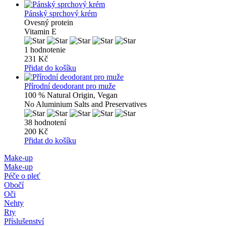
Pánský sprchový krém
Ovesný protein
Vitamin E
1 hodnotenie
231 Kč
Přidat do košíku
Přírodní deodorant pro muže
100 % Natural Origin, Vegan
No Aluminium Salts and Preservatives
38 hodnotení
200 Kč
Přidat do košíku
Make-up
Make-up
Péče o pleť
Obočí
Oči
Nehty
Rty
Příslušenství