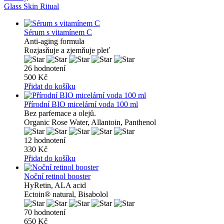
Glass Skin Ritual
Sérum s vitamínem C
Anti-aging formula
Rozjasňuje a zjemňuje pleť
26 hodnotení
500 Kč
Přidat do košíku
Přírodní BIO micelární voda 100 ml
Bez parfemace a olejů.
Organic Rose Water, Allantoin, Panthenol
12 hodnotení
330 Kč
Přidat do košíku
Noční retinol booster
HyRetin, ALA acid
Ectoin® natural, Bisabolol
70 hodnotení
650 Kč