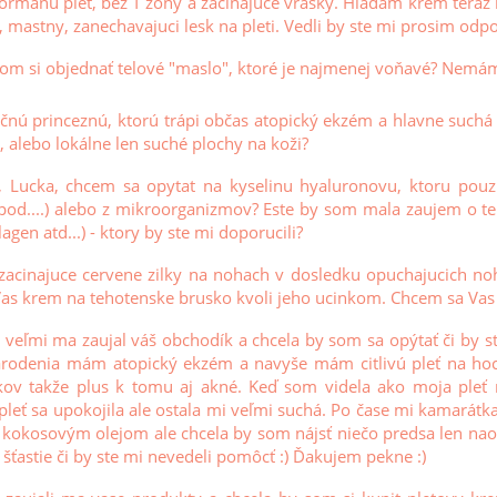
manu plet, bez T zony a zacinajuce vrasky. Hladam krem teraz na
y, mastny, zanechavajuci lesk na pleti. Vedli by ste mi prosim odp
som si objednať telové "maslo", ktoré je najmenej voňavé? Nemá
nú princeznú, ktorú trápi občas atopický ekzém a hlavne suchá
o, alebo lokálne len suché plochy na koži?
 Lucka, chcem sa opytat na kyselinu hyaluronovu, ktoru pouziv
pod....) alebo z mikroorganizmov? Este by som mala zaujem o te
agen atd...) - ktory by ste mi doporucili?
zacinajuce cervene zilky na nohach v dosledku opuchajucich no
Vas krem na tehotenske brusko kvoli jeho ucinkom. Chcem sa Vas 
 veľmi ma zaujal váš obchodík a chcela by som sa opýtať či by 
arodenia mám atopický ekzém a navyše mám citlivú pleť na h
kov takže plus k tomu aj akné. Keď som videla ako moja pleť r
pleť sa upokojila ale ostala mi veľmi suchá. Po čase mi kamarátk
s kokosovým olejom ale chcela by som nájsť niečo predsa len nao
šťastie či by ste mi nevedeli pomôcť :) Ďakujem pekne :)