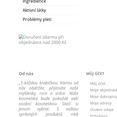
Ingredience
Aktivní látky
Problémy pleti
Od nás
MŮJ ÚČET
„S každou krabičkou, kterou od
Můj účet
nás obdržíte, přijímáte naše
Moje objednáv
myšlenky, ruce a srdce. Naše
Moje dobropis
kosmetika bude pokaždé vaší
Moje adresy
osobní kosmetikou. Stačí si
jenom vybrat. S volbou
Osobní údaje
správných produktů rádi
Přihlášení