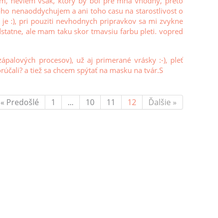
em, neviem vsak, ktory by bol pre mna vhodny, preto
o nenaoddychujem a ani toho casu na starostlivost o
am je :), pri pouziti nevhodnych pripravkov sa mi zvykne
dstatne, ale mam taku skor tmavsiu farbu pleti. vopred
palových procesov), už aj primerané vrásky :-), pleť
rúčali? a tiež sa chcem spýtať na masku na tvár.S
« Predošlé
1
...
10
11
12
Ďalšie »