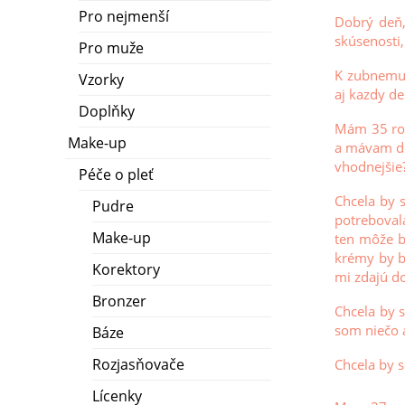
Pro nejmenší
Dobrý deň,
skúsenosti,
Pro muže
K zubnemu 
Vzorky
aj kazdy d
Doplňky
Mám 35 rok
Make-up
a mávam dos
vhodnejšie
Péče o pleť
Chcela by 
Pudre
potreboval
Make-up
ten môže b
krémy by b
Korektory
mi zdajú do
Bronzer
Chcela by 
som niečo a
Báze
Rozjasňovače
Chcela by 
Lícenky