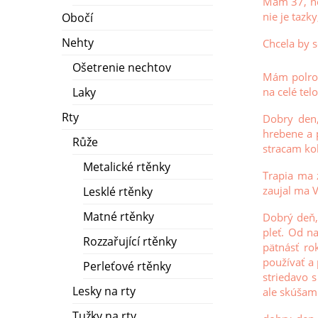
Mam 37, nor
nie je tazk
Obočí
Nehty
Chcela by 
Ošetrenie nechtov
Mám polroč
Laky
na celé tel
Rty
Dobry den,
hrebene a 
Růže
stracam kol
Metalické rtěnky
Trapia ma 
zaujal ma 
Lesklé rtěnky
Matné rtěnky
Dobrý deň,
pleť. Od n
Rozzařující rtěnky
pätnásť ro
používať a 
Perleťové rtěnky
striedavo 
Lesky na rty
ale skúšam 
Tužky na rty