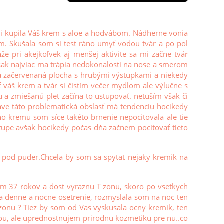
si kupila Váš krem s aloe a hodvábom. Nádherne vonia
ám. Skušala som si test ráno umyť vodou tvár a po pol
že pri akejkoľvek aj menšej aktivite sa mi začne tvár
avšak najviac ma trápia nedokonalosti na nose a smerom
la začervenaná plocha s hrubými výstupkami a niekedy
ť váš krem a tvár si čistím večer mydlom ale výlučne s
a zmiešanú plet začína to ustupovať. netuším však či
áve táto problematická obslasť má tendenciu hocikedy
ho kremu som síce takéto brnenie nepocitovala ale tie
ústupe avšak hocikedy počas dňa začnem pocitovať tieto
pod puder.Chcela by som sa spytat nejaky kremik na
m 37 rokov a dost vyraznu T zonu, skoro po vsetkych
na denne a nocne osetrenie, rozmyslala som na noc ten
 zonu ? Tiez by som od Vas vyskusala ocny kremik, ten
ou, ale uprednostnujem prirodnu kozmetiku pre nu..co