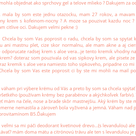
 mohla objednat ako sprchovy gel a telove mlieko ? Dakujem za 
, mala by som este jednu otazocku, mam 27 rokov, a mavam
y krem s kofeinom-nocny ? A moze sa pouzivat kazdu noc ? A
m citlive oci. Dakujem velmi pekne :)
 Chcela by som Vas poprosit o radu, chcela by som sa spytat k
hu ani mastnu plet, cize skor normalnu, ale mam akne a aj cier
ze odporucate radsej krem s aloe vera...je tento kremik vhodny
krem? doteraz som pouzivala od vas sipkovy krem, ale pisete ze 
eraz kremik s aloe vera namiesto toho sipkoveho, pripadne co m
Chcela by som Vas este poprosit ci by ste mi mohli na mail po
 váham pri výbere krému od Vás a preto by som sa chcela spýtať n
všetkého (používam krémy bez parabénov a akýchkoľvek farbív).
leť mám na čele, nose a brade skôr mastnejšiu. Aký krém by ste mi
dmerne nemastila a zároveň bola vyživená a jemná. Váham nad
provitamínom B5.Ďakujem
 veľmi sa mi páči deodorant kvetinové drevo...(s levandulou) al
ávať? mám doma mätu a citrónovú trávu ale ten s levandulou je p