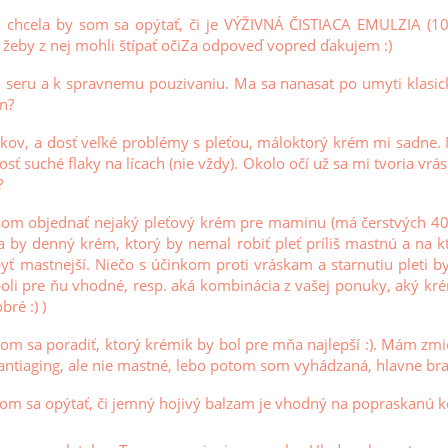
 chcela by som sa opýtať, či je VÝŽIVNÁ ČISTIACA EMULZIA (100
 žeby z nej mohli štípať očiZa odpoveď vopred ďakujem :)
seru a k spravnemu pouzivaniu. Ma sa nanasat po umyti klasic
en?
ov, a dosť veľké problémy s pleťou, máloktorý krém mi sadne. 
ť suché flaky na lícach (nie vždy). Okolo očí už sa mi tvoria vr
?
som objednať nejaký pleťový krém pre maminu (má čerstvých 40 
a by denný krém, ktorý by nemal robiť pleť príliš mastnú a na 
yť mastnejší. Niečo s účinkom proti vráskam a starnutiu pleti by
oli pre ňu vhodné, resp. aká kombinácia z vašej ponuky, aký kr
bré :) )
som sa poradiť, ktorý krémik by bol pre mňa najlepší :). Mám zmi
ntiaging, ale nie mastné, lebo potom som vyhádzaná, hlavne brad
som sa opýtať, či jemný hojivý balzam je vhodný na popraskanú k