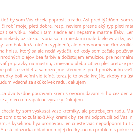
 tiež by som Vás chcela poprosiť o radu. Asi pred týždňom som 
 či robí mojej pleti dobre, resp. neviem presne aký typ pleti m
ložiť servítku. Neboli tam žiadne ani nepatrné mastné fľaky. Len
mi niekedy až steká. Tvoria sa mi miestami malé biele vyrážky, 
oby tam bola koža niečím vyplnená, ale nerovnomerne čím vznik
ha hnisu, ktorý sa ale nedá vytlačiť. od kedy som začala používa
írodných olejov bea farbív a dočistujem emulziou pre normálnu 
ať prípravky na mastnú, zmiešanú alebo citlivú plet pretože pr
ne páliť a svrbieť a samozrejme sčervenie. pred používaním váš
udky boli veľmi viditeľné. teraz je to oveľa krajšie, akoby na 
budum vdačná za akúkoľvek radu. dakujem
ca dva tyzdne pouzivam krem s ovocim.davam si ho cez den a 
ne aj nieco na zapalene vyrazky Dakujem
 chcela by som vyskusat vase kremiky, ale potrebujem radu..Ma
z som z toho zufala:-(( Aky kremik by ste mi odporucili od Vas, 
kam, s kyselinou hyaluronovou, len ci este viac nepodporim tu T
..A este otazocka ohladom mojej dcerky..nema problem s pokozk