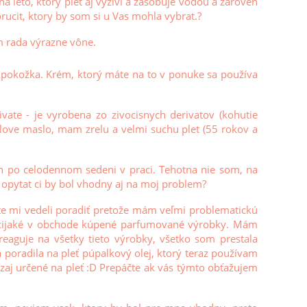
 leto, ktory plet aj vyzivi a zasobuje vodou a zaroven
orucit, ktory by som si u Vas mohla vybrat.?
m rada výrazne vône.
 pokožka. Krém, ktorý máte na to v ponuke sa používa
ate - je vyrobena zo zivocisnych derivatov (kohutie
love maslo, mam zrelu a velmi suchu plet (55 rokov a
h po celodennom sedeni v praci. Tehotna nie som, na
opytat ci by bol vhodny aj na moj problem?
ste mi vedeli poradiť pretože mám veľmi problematickú
ocijaké v obchode kúpené parfumované výrobky. Mám
eaguje na všetky tieto výrobky, všetko som prestala
a poradila na pleť púpalkový olej, ktorý teraz používam
zaj určené na pleť :D Prepáčte ak vás týmto obťažujem