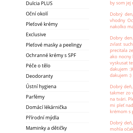
by som jej
Dulcia PLUS
Oční okolí
Dobrý den
vhodny Ocn
Pleťové krémy
nakolko ma
Exclusive
Dobry den.
zvlast suc
Pleťové masky a peelingy
precitala 
Ochranné krémy s SPF
ako nocny 
vyskusat t
Péče o tělo
dakujem :)
dakujem :)
Deodoranty
Ústní hygiena
Dobrý deň,
takmer zo 
Parfémy
na tvári. P
mi pleť na
Domácí lékárnička
krémom s 
Přírodní mýdla
Dobrý deň,
Maminky a dětičky
mohla očak