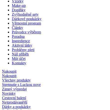
Vzorky
Make-up
Doplňky
Zvýhodněné sety
Dárkové poukázky
Věrnostní program
Články
Průvodce výběrem
Poradna
Ingredience
Aktivní látky
Problémy pleti
Náš příběh
Můj účet
Kontakty
Nakoupit
Nakoupit
Všechny produkty
Stretnutie s Luckou
nove
Zimný výpredaj
Novinky
Cestovní balení
Nejprodávanější
Dárky a poukázky