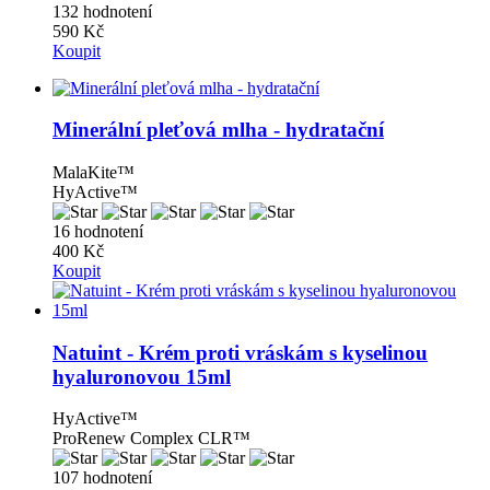
132 hodnotení
590 Kč
Koupit
Minerální pleťová mlha - hydratační
MalaKite™
HyActive™
16 hodnotení
400 Kč
Koupit
Natuint - Krém proti vráskám s kyselinou
hyaluronovou 15ml
HyActive™
ProRenew Complex CLR™
107 hodnotení