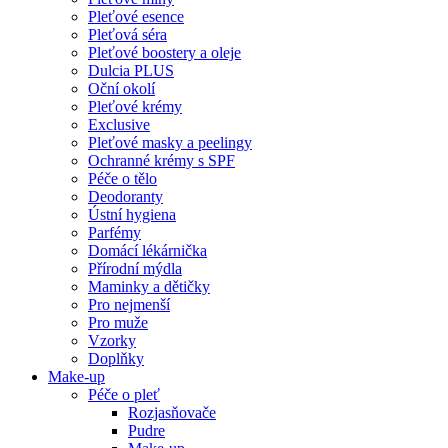
Pleťové esence
Pleťová séra
Pleťové boostery a oleje
Dulcia PLUS
Oční okolí
Pleťové krémy
Exclusive
Pleťové masky a peelingy
Ochranné krémy s SPF
Péče o tělo
Deodoranty
Ústní hygiena
Parfémy
Domácí lékárnička
Přírodní mýdla
Maminky a dětičky
Pro nejmenší
Pro muže
Vzorky
Doplňky
Make-up
Péče o pleť
Rozjasňovače
Pudre