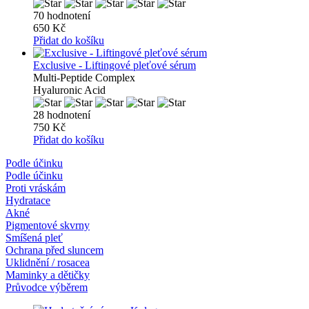
70 hodnotení
650 Kč
Přidat do košíku
Exclusive - Liftingové pleťové sérum
Multi-Peptide Complex
Hyaluronic Acid
28 hodnotení
750 Kč
Přidat do košíku
Podle účinku
Podle účinku
Proti vráskám
Hydratace
Akné
Pigmentové skvrny
Smíšená pleť
Ochrana před sluncem
Uklidnění / rosacea
Maminky a dětičky
Průvodce výběrem