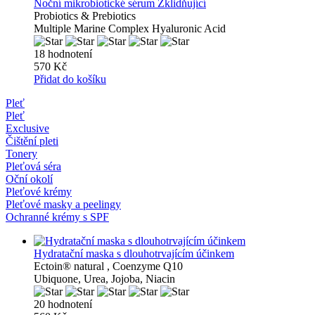
Noční mikrobiotické sérum Zklidňující
Probiotics & Prebiotics
Multiple Marine Complex Hyaluronic Acid
18 hodnotení
570 Kč
Přidat do košíku
Pleť
Pleť
Exclusive
Čištění pleti
Tonery
Pleťová séra
Oční okolí
Pleťové krémy
Pleťové masky a peelingy
Ochranné krémy s SPF
Hydratační maska ​​s dlouhotrvajícím účinkem
Ectoin® natural , Coenzyme Q10
Ubiquone, Urea, Jojoba, Niacin
20 hodnotení