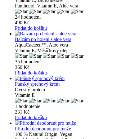
Vitamin C, BlueShield®
Panthenol, Vitamín E, Aloe vera
24 hodnotení
490 Kč
Přidat do košíku
Balzám po holení s aloe vera
AquaCacteen™, Aloe vera
Vitamin E, Měsíčkový olej
35 hodnotení
360 Kč
Přidat do košíku
Pánský sprchový krém
Ovesný protein
Vitamin E
1 hodnotenie
231 Kč
Přidat do košíku
Přírodní deodorant pro muže
100 % Natural Origin, Vegan