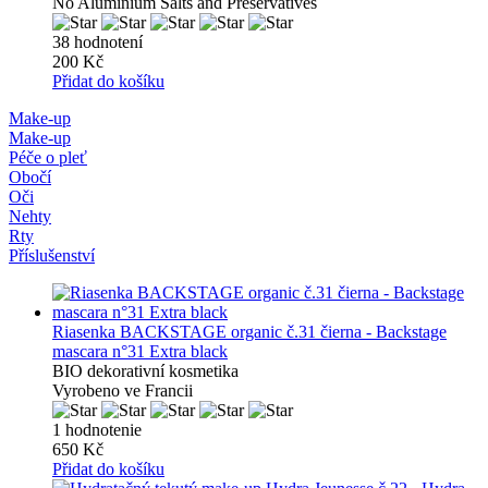
No Aluminium Salts and Preservatives
38 hodnotení
200 Kč
Přidat do košíku
Make-up
Make-up
Péče o pleť
Obočí
Oči
Nehty
Rty
Příslušenství
Riasenka BACKSTAGE organic č.31 čierna - Backstage
mascara n°31 Extra black
BIO dekorativní kosmetika
Vyrobeno ve Francii
1 hodnotenie
650 Kč
Přidat do košíku