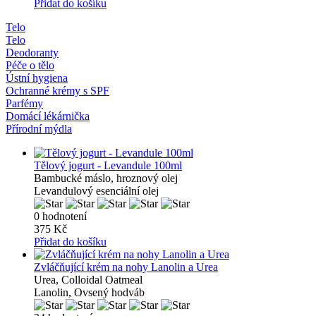
Přidat do košíku
Telo
Telo
Deodoranty
Péče o tělo
Ústní hygiena
Ochranné krémy s SPF
Parfémy
Domácí lékárnička
Přírodní mýdla
Tělový jogurt - Levandule 100ml
Bambucké máslo, hroznový olej
Levandulový esenciální olej
0 hodnotení
375 Kč
Přidat do košíku
Zvláčňující krém na nohy Lanolin a Urea
Urea, Colloidal Oatmeal
Lanolin, Ovsený hodváb