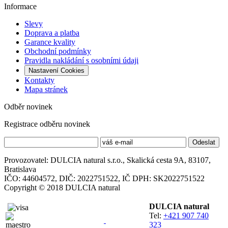
Informace
Slevy
Doprava a platba
Garance kvality
Obchodní podmínky
Pravidla nakládání s osobními údaji
Nastavení Cookies
Kontakty
Mapa stránek
Odběr novinek
Registrace odběru novinek
Provozovatel: DULCIA natural s.r.o., Skalická cesta 9A, 83107,
Bratislava
IČO: 44604572, DIČ: 2022751522, IČ DPH: SK2022751522
Copyright © 2018 DULCIA natural
DULCIA natural
Tel:
+421 907 740
323