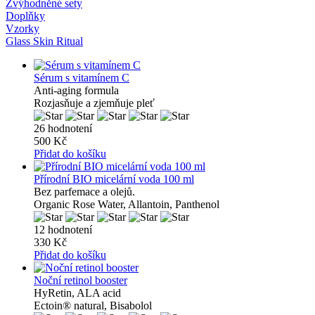
Zvýhodněné sety
Doplňky
Vzorky
Glass Skin Ritual
Sérum s vitamínem C
Anti-aging formula
Rozjasňuje a zjemňuje pleť
26 hodnotení
500 Kč
Přidat do košíku
Přírodní BIO micelární voda 100 ml
Bez parfemace a olejů.
Organic Rose Water, Allantoin, Panthenol
12 hodnotení
330 Kč
Přidat do košíku
Noční retinol booster
HyRetin, ALA acid
Ectoin® natural, Bisabolol