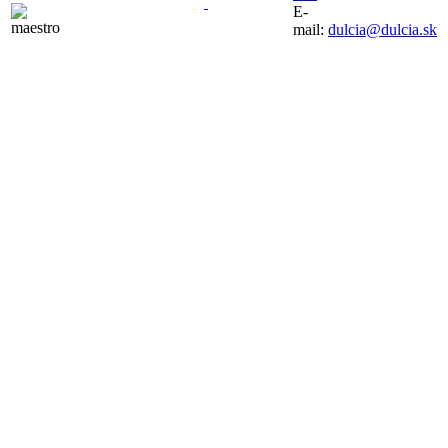
E-
mail:
dulcia@dulcia.sk