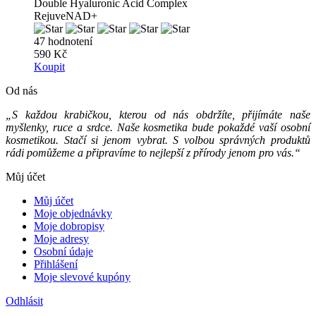
Double Hyaluronic Acid Complex
RejuveNAD+
47 hodnotení
590 Kč
Koupit
Od nás
„S každou krabičkou, kterou od nás obdržíte, přijímáte naše
myšlenky, ruce a srdce. Naše kosmetika bude pokaždé vaší osobní
kosmetikou. Stačí si jenom vybrat. S volbou správných produktů
rádi pomůžeme a připravíme to nejlepší z přírody jenom pro vás.“
Můj účet
Můj účet
Moje objednávky
Moje dobropisy
Moje adresy
Osobní údaje
Přihlášení
Moje slevové kupóny
Odhlásit