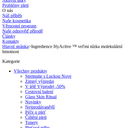
Aktivní látky
Problémy pleti
O nás
Náš příběh
Naše kosmetika
Věrnostní program
Naše odpověď přírodě
Články
Kontakty
Hlavní stránka
>
Ingredience HyActive ™ veľmi nízka molekulární
hmotnost
Kategorie
Všechny produkty
Stretnutie s Luckou
Nove
Zimný výpredaj
V létě
Výprodej -50%
Cestovní balení
Glass Skin Ritual
Novinky
Nejprodávanější
Péče o pleť
Čištění pleti
Tonery
Pleťové mlhy