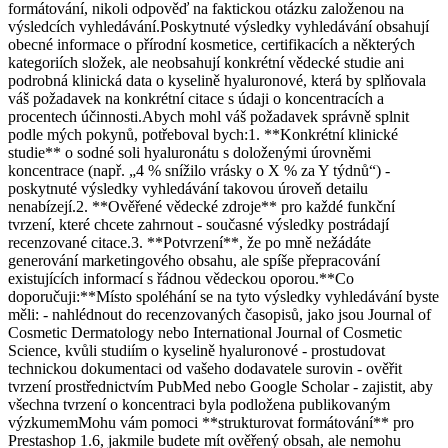
formátování, nikoli odpověď na faktickou otázku založenou na
výsledcích vyhledávání.Poskytnuté výsledky vyhledávání obsahují
obecné informace o přírodní kosmetice, certifikacích a některých
kategoriích složek, ale neobsahují konkrétní vědecké studie ani
podrobná klinická data o kyselině hyaluronové, která by splňovala
váš požadavek na konkrétní citace s údaji o koncentracích a
procentech účinnosti.Abych mohl váš požadavek správně splnit
podle mých pokynů, potřeboval bych:1. **Konkrétní klinické
studie** o sodné soli hyaluronátu s doloženými úrovněmi
koncentrace (např. „4 % snížilo vrásky o X % za Y týdnů“) -
poskytnuté výsledky vyhledávání takovou úroveň detailu
nenabízejí.2. **Ověřené vědecké zdroje** pro každé funkční
tvrzení, které chcete zahrnout - současné výsledky postrádají
recenzované citace.3. **Potvrzení**, že po mně nežádáte
generování marketingového obsahu, ale spíše přepracování
existujících informací s řádnou vědeckou oporou.**Co
doporučuji:**Místo spoléhání se na tyto výsledky vyhledávání byste
měli: - nahlédnout do recenzovaných časopisů, jako jsou Journal of
Cosmetic Dermatology nebo International Journal of Cosmetic
Science, kvůli studiím o kyselině hyaluronové - prostudovat
technickou dokumentaci od vašeho dodavatele surovin - ověřit
tvrzení prostřednictvím PubMed nebo Google Scholar - zajistit, aby
všechna tvrzení o koncentraci byla podložena publikovaným
výzkumemMohu vám pomoci **strukturovat formátování** pro
Prestashop 1.6, jakmile budete mít ověřený obsah, ale nemohu