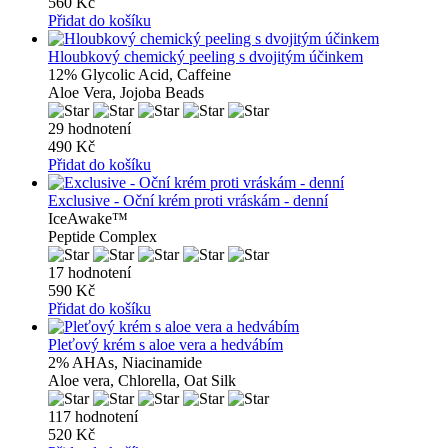
560 Kč
Přidat do košíku
Hloubkový chemický peeling s dvojitým účinkem
12% Glycolic Acid, Caffeine
Aloe Vera, Jojoba Beads
29 hodnotení
490 Kč
Přidat do košíku
Exclusive - Oční krém proti vráskám - denní
IceAwake™
Peptide Complex
17 hodnotení
590 Kč
Přidat do košíku
Pleťový krém s aloe vera a hedvábím
2% AHAs, Niacinamide
Aloe vera, Chlorella, Oat Silk
117 hodnotení
520 Kč