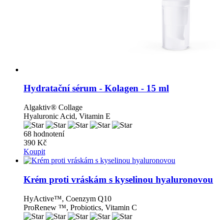
Hydratační sérum - Kolagen - 15 ml
Algaktiv® Collage
Hyaluronic Acid, Vitamin E
68 hodnotení
390 Kč
Koupit
Krém proti vráskám s kyselinou hyaluronovou
HyActive™, Coenzym Q10
ProRenew ™, Probiotics, Vitamin C