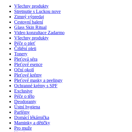
Všechny produkty
Stretnutie s Luckou
nove
Zimný výpredaj
Cestovní balení
Glass Skin Ritual
Video konzultace
Zadarmo
Všechny produkty
Péče o pleť
Čištění pleti
Tonery
Pleťová séra
Pleťové esence
Oční okolí
Pleťové krémy
Pleťové masky a peelingy
Ochranné krémy s SPF
Exclusive
Péče o tělo
Deodoranty
Ústní hygiena
Parfémy
Domácí lékárnička
Maminky a dětičky
Pro muže