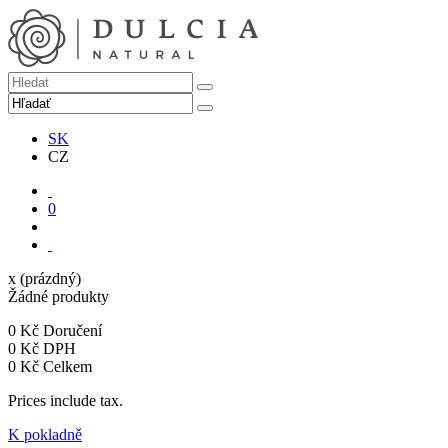
SK
CZ
0
x
(prázdný)
Žádné produkty
0 Kč
Doručení
0 Kč
DPH
0 Kč
Celkem
Prices include tax.
K pokladně