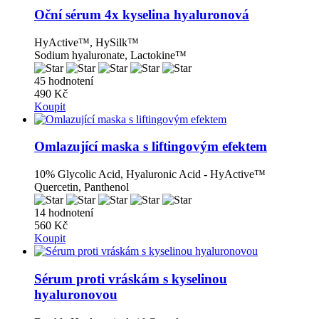
Oční sérum 4x kyselina hyaluronová
HyActive™, HySilk™
Sodium hyaluronate, Lactokine™
45 hodnotení
490 Kč
Koupit
Omlazující maska ​​s liftingovým efektem
10% Glycolic Acid, Hyaluronic Acid - HyActive™
Quercetin, Panthenol
14 hodnotení
560 Kč
Koupit
Sérum proti vráskám s kyselinou
hyaluronovou