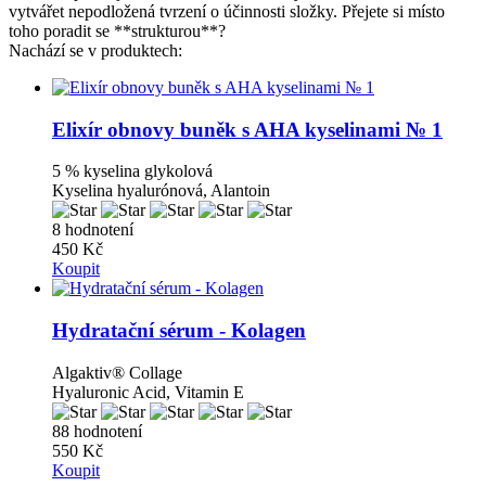
vytvářet nepodložená tvrzení o účinnosti složky. Přejete si místo
toho poradit se **strukturou**?
Nachází se v produktech:
Elixír obnovy buněk s AHA kyselinami № 1
5 % kyselina glykolová
Kyselina hyalurónová, Alantoin
8 hodnotení
450 Kč
Koupit
Hydratační sérum - Kolagen
Algaktiv® Collage
Hyaluronic Acid, Vitamin E
88 hodnotení
550 Kč
Koupit