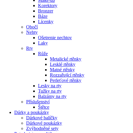
Make-up
Korektory
Bronzer
Báze
Lícenky
Obočí
Nehty
Ošetrenie nechtov
Laky
Rty
Růže
Metalické rtěnky
Lesklé rtěnky
Matné rtěnky
Rozzařující rtěnky
Perleťové rtěnky
Lesky na rty
Tužky na rty
Balzámy na rty
Příslušenství
Štětce
Dárky a poukázky
Dárkové balíčky
Dárkové poukázky
Zvýhodněné sety