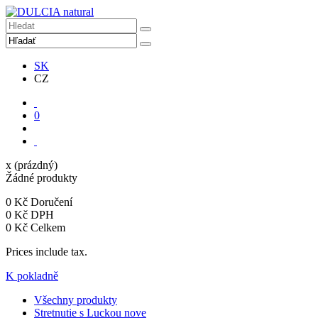
SK
CZ
0
x
(prázdný)
Žádné produkty
0 Kč
Doručení
0 Kč
DPH
0 Kč
Celkem
Prices include tax.
K pokladně
Všechny produkty
Stretnutie s Luckou
nove