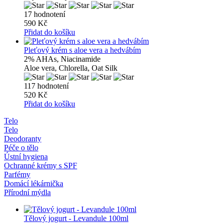
17 hodnotení
590 Kč
Přidat do košíku
Pleťový krém s aloe vera a hedvábím
2% AHAs, Niacinamide
Aloe vera, Chlorella, Oat Silk
117 hodnotení
520 Kč
Přidat do košíku
Telo
Telo
Deodoranty
Péče o tělo
Ústní hygiena
Ochranné krémy s SPF
Parfémy
Domácí lékárnička
Přírodní mýdla
Tělový jogurt - Levandule 100ml