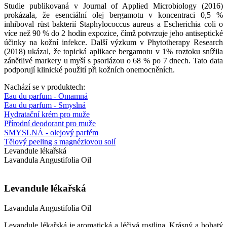
Studie publikovaná v Journal of Applied Microbiology (2016)
prokázala, že esenciální olej bergamotu v koncentraci 0,5 %
inhiboval růst bakterií Staphylococcus aureus a Escherichia coli o
více než 90 % do 2 hodin expozice, čímž potvrzuje jeho antiseptické
účinky na kožní infekce. Další výzkum v Phytotherapy Research
(2018) ukázal, že topická aplikace bergamotu v 1% roztoku snížila
zánětlivé markery u myší s psoriázou o 68 % po 7 dnech. Tato data
podporují klinické použití při kožních onemocněních.
Nachází se v produktech:
Eau du parfum - Omamná
Eau du parfum - Smyslná
Hydratační krém pro muže
Přírodní deodorant pro muže
SMYSLNÁ - olejový parfém
Tělový peeling s magnéziovou solí
Levandule lékařská
Lavandula Angustifolia Oil
Levandule lékařská
Lavandula Angustifolia Oil
Levandule lékařská je aromatická a léčivá rostlina. Krásný a bohatý