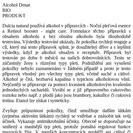
Alcohol Denat
BIO
PRODUKT
Dulcia natural používá alkohol v přípravcích - Noční pleťová esence
a Retinol booster - night care. Formulace těchto přípravků s
obsahem alkoholu a bez obsahu alkoholu byla dlouhodobě
testována. Výsledky testování ukázaly, že pokožka rychleji reaguje a
cíl, který má tento přípravek splnit, je dosažitelný dříve a s lepšími
výsledky, když je alkohol obsažen v receptuře. Přípravek byl
testován po dobu 6 měsíců na našich dobrovolnících. Testu se
zúčastnily ženy s různými typy pleti. Podráždění ani vysušení
pokožky nebylo zaznamenáno v žádném případě a proto je tento
přípravek vhodný pro všechny typy pleti, včetně suché a citlivé.
Alkohol je čirá, bezbarvá kapalina s typickou alkoholovou vůní.
Nejčastěji se připravuje za pomoci kvasinek alkoholovým kvašením
jednoduchých sacharidů. Vyrábí se z již připraveného cukrového
roztoku nebo např. z plodů jako jsou brambory, kukuřice či cukrová
trstina. Etanol lze získat i synteticky.
Zvyšuje průpustnost pokožky, čímž umožňuje dalším látkám
(zejména aktivním látkám) rychleji se vstřebat a znásobit tak svůj
účinek. Vykazuje antimikrobiální účinky. Obecně se doporučuje na
smíšený a mastnější typ pleti, protože pomáhá regulovat funkce
mazových žláz. V menších koncentracích neublíží ani citlivé či