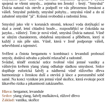
spojená se všemi smysly... zejména ten ženský - šestý. "Smyslná"
Dulcia natural vás otevře a podpoří ve vás přirozenou ženskost a
vášeň. Smyslné pohledy, smyslné pohyby... smyslná vůně a do ní
zabalené smyslné "já". Krásná svobodná a radostná žena.
Smyslný jako vítr v korunách stromů, tekoucí voda dotýkající se
skal a země, letní chladivá bouře... rozpouštějící se čokoláda na
jazyku... vášnivý. Toto je nová vůně, smyslná Dulcia natural. Vůně
se silným charakterem, obdařená smyslností a příběhem, který si
každý z nás píše sám. Vůně, která v ženě podporuje vášeň,
sebevědomí a tajemství.
Svěžest a čistota bergamotu v kombinaci s levandulí probouzí
smysly, dodává odvahu a působí relaxačně a radostně.
Svůdné, téměř erotické srdce tvořené vůní jemné vanilky a
vášnivým květem ylang ylang odhaluje sladkou smyslnost. Srdce
doplňuje euforická šalvěj a nádherná vůně růžového dřeva
harmonizuje s ženskou duší a otevírá ji lásce a porozumění sobě
samé. Na konci vynikne jen jemná vůně skořice, která evokuje pocit
lákavého rizika a pikantnosti zakázaného.
Hlava:
bergamot, levandule
Srdce:
ylang ylang, šalvěj muškátová, růžové dřevo
Základ:
vanilka, skořice