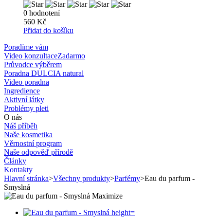
0 hodnotení
560 Kč
Přidat do košíku
Poradíme vám
Video konzultace
Zadarmo
Průvodce výběrem
Poradna DULCIA natural
Video poradna
Ingredience
Aktivní látky
Problémy pleti
O nás
Náš příběh
Naše kosmetika
Věrnostní program
Naše odpověď přírodě
Články
Kontakty
Hlavní stránka
>
Všechny produkty
>
Parfémy
>
Eau du parfum -
Smyslná
Maximize