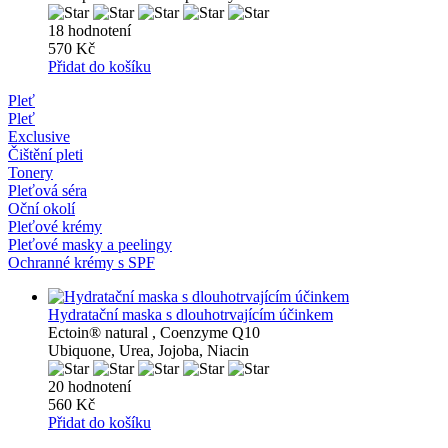
18 hodnotení
570 Kč
Přidat do košíku
Pleť
Pleť
Exclusive
Čištění pleti
Tonery
Pleťová séra
Oční okolí
Pleťové krémy
Pleťové masky a peelingy
Ochranné krémy s SPF
Hydratační maska ​​s dlouhotrvajícím účinkem
Ectoin® natural , Coenzyme Q10
Ubiquone, Urea, Jojoba, Niacin
20 hodnotení
560 Kč
Přidat do košíku