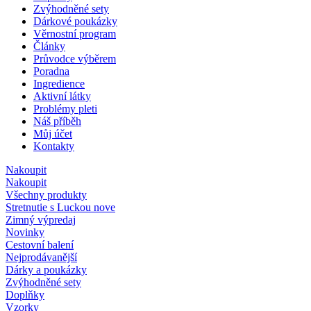
Zvýhodněné sety
Dárkové poukázky
Věrnostní program
Články
Průvodce výběrem
Poradna
Ingredience
Aktivní látky
Problémy pleti
Náš příběh
Můj účet
Kontakty
Nakoupit
Nakoupit
Všechny produkty
Stretnutie s Luckou
nove
Zimný výpredaj
Novinky
Cestovní balení
Nejprodávanější
Dárky a poukázky
Zvýhodněné sety
Doplňky
Vzorky