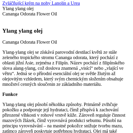
Zvláčňující krém na nohy Lanolin a Urea
Ylang ylang olej
Cananga Odorata Flower Oil
Ylang ylang olej
Cananga Odorata Flower Oil
Ylang-ylang olej se získává parovodní destilací květů ze stále
zeleného tropického stromu Cananga odorata, který pochází z
oblasti jižní Asie, zejména z Filipín. Název pochází z filipínského
slova alang-ylang, což doslova znamená „visící“ nebo „vlající ve
větru“. Jedná se o přírodní esenciální olej se světle žlutým až
olejovitým vzhledem, který svým chemickým složením obsahuje
množství cenných sloučenin ze základního materiálu.
Funkce
Ylang-ylang olej působí několika způsoby. Primárně zvlhčuje
pokožku a podporuje její hydrataci, čímž přispívá k zachování
přirozené vlhkosti v rohové vrstvě kůže. Zároveň reguluje činnost
mazových žlázek, čímž vyrovnává produkci sebumu. Působí na
principu vyrovnávání – na mastné pokožce snižuje tvorbu mazu,
zatímco zároveň poskytuje potřebnou hydrataci. Olej má také