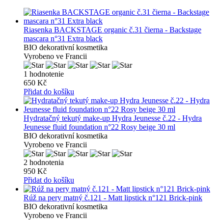
Riasenka BACKSTAGE organic č.31 čierna - Backstage
mascara n°31 Extra black
BIO dekorativní kosmetika
Vyrobeno ve Francii
1 hodnotenie
650 Kč
Přidat do košíku
Hydratačný tekutý make-up Hydra Jeunesse č.22 - Hydra
Jeunesse fluid foundation n°22 Rosy beige 30 ml
BIO dekorativní kosmetika
Vyrobeno ve Francii
2 hodnotenia
950 Kč
Přidat do košíku
Rúž na pery matný č.121 - Matt lipstick n°121 Brick-pink
BIO dekorativní kosmetika
Vyrobeno ve Francii