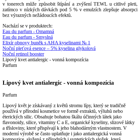
v tonerech může způsobit štípání a zvýšení TEWL u citlivé pleti,
zatímco v nízkých dávkách pod 5 % v emulzích zlepšuje absorpci
bez výrazných nežádoucích efektů.
Nachází se v produktech:
Eau du parfum - Omamná
Eau du parfum - Smyslná
Elixír obnovy buněk s AHA kyselinami № 1
Noční pleťová esence – 5% kyselina glykolová
Noční retinol booster
Lipový kvet antialergic - vonná kompozícia
Parfum
Lipový kvet antialergic - vonná kompozícia
Parfum
Lipový květ je získávaný z květů stromu lípy, který se tradičně
používá v přírodní kosmetice ve formě extraktů, výluhů nebo
éterických silic. Obsahuje bohatou škálu účinných látek jako
flavonoidy, silice, vitaminy C a E, organické kyseliny, slizové látky
a třísloviny, které přispívají k jeho blahodárným vlastnostem. V
moderní výrobě se často uplatňuje i jako antialergická vonná
kompozice, složená z přírodních i syntetických složek, která