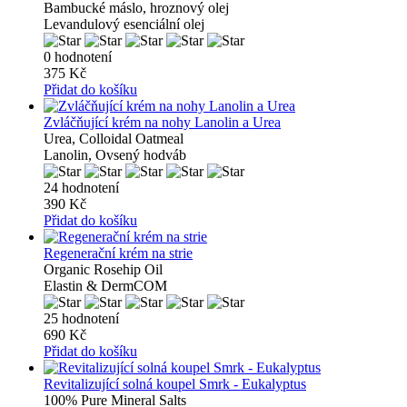
Bambucké máslo, hroznový olej
Levandulový esenciální olej
0 hodnotení
375 Kč
Přidat do košíku
Zvláčňující krém na nohy Lanolin a Urea
Urea, Colloidal Oatmeal
Lanolin, Ovsený hodváb
24 hodnotení
390 Kč
Přidat do košíku
Regenerační krém na strie
Organic Rosehip Oil
Elastin & DermCOM
25 hodnotení
690 Kč
Přidat do košíku
Revitalizující solná koupel Smrk - Eukalyptus
100% Pure Mineral Salts