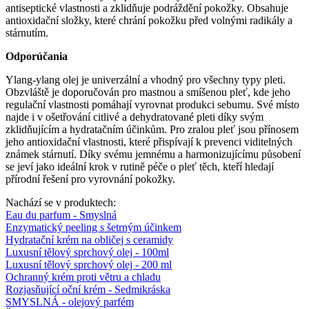
antiseptické vlastnosti a zklidňuje podráždění pokožky. Obsahuje
antioxidační složky, které chrání pokožku před volnými radikály a
stárnutím.
Odporúčania
Ylang-ylang olej je univerzální a vhodný pro všechny typy pleti.
Obzvláště je doporučován pro mastnou a smíšenou pleť, kde jeho
regulační vlastnosti pomáhají vyrovnat produkci sebumu. Své místo
najde i v ošetřování citlivé a dehydratované pleti díky svým
zklidňujícím a hydratačním účinkům. Pro zralou pleť jsou přínosem
jeho antioxidační vlastnosti, které přispívají k prevenci viditelných
známek stárnutí. Díky svému jemnému a harmonizujícímu působení
se jeví jako ideální krok v rutině péče o pleť těch, kteří hledají
přírodní řešení pro vyrovnání pokožky.
Nachází se v produktech:
Eau du parfum - Smyslná
Enzymatický peeling s šetrným účinkem
Hydratační krém na obličej s ceramidy
Luxusní tělový sprchový olej - 100ml
Luxusní tělový sprchový olej - 200 ml
Ochranný krém proti větru a chladu
Rozjasňující oční krém - Sedmikráska
SMYSLNÁ - olejový parfém