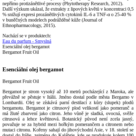
nepřímo protizánětlivé procesy (Phytotherapy Research, 2012).
Další výzkum ukázal, že extrakty z lipových květů v koncentraci 0,5
% snižují expresi prozánětlivých cytokinů IL-6 a TNF-α o 25-40 %
v buněčných modelech podrážděné kůže (Journal of
Ethnopharmacology, 2015).
Nachází se v produktech:
Eau du parfum - Smyslná
Esenciální olej bergamot
Bergamot Fruit Oil
Esenciální olej bergamot
Bergamot Fruit Oil
Bergamot je strom vysoký až 10 metrů pocházející z Maroka, ale
převážně se pěstuje v Itálii. Jméno dostal podle města Bergamo v
Lombardii. Olej se získává parní destilací z kůry (slupek) plodů
bergamotu. Bergamot je citrusový plod velikostí jako pomeranč a
má žluté zbarvení jako citron. Jeho vůně je sladká, ovocná, svěže
citrusová a lehce květinová. Botanický původ není zcela jasný,
považuje se za hybrid mezi hořkým pomerančem a citronem nebo
mutaci citronu. Kořeny sahají do jihovýchodní Asie, v 18. století se
dostal do Itálie, zejména do Kalábrie, kde se produkuje kolem 100