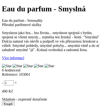
Eau du parfum - Smyslná
Eau du parfum - Sensuality
Přírodní parfémové složky
Smyslnost jako hra... hra života... smyslnost spojená s bytím,
spojená se všemi smysly... zejména ten ženský - šestý. "Smyslná"
Dulcia natural vás otevře a podpoří ve vás přirozenou ženskost a
vášeň. Smyslné pohledy, smyslné pohyby... smyslná vůně a do ní
zabalené smyslné "já". Krásná svobodná a radostná žena.
Více informací
6 hodnocení
Reference:
103001
-
+
490 Kč
Skladom
- expresné doručenie