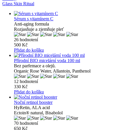
Glass Skin Ritual
Sérum s vitamínem C
Anti-aging formula
Rozjasňuje a zjemňuje pleť
26 hodnotení
500 Kč
Přidat do košíku
Přírodní BIO micelární voda 100 ml
Bez parfemace a olejů.
Organic Rose Water, Allantoin, Panthenol
12 hodnotení
330 Kč
Přidat do košíku
Noční retinol booster
HyRetin, ALA acid
Ectoin® natural, Bisabolol
70 hodnotení
650 Kč