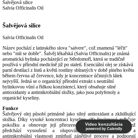
Šalvějová silice
Salvia Officinalis Oil
Šalvějová silice
Salvia Officinalis Oil
Název pochází z latinského slova "salvere", což znamená "léčit"
nebo "mít se dobře". Šalvěj lékařská (Salvia Officinalis) je známá
aromatická bylinka pocházející ze Středomoří, která se tradičně
používá v přírodní medicíně již po staletí. Esenciální olej se získává
parní destilací z listů a květů rostliny sbíraných v době plného květu
během června až července, kdy je koncentrace účinných látek
nejvyšší. Jedná se o organický přírodní extrakt s neutrální
bylinkovou vůní a řídkou konzistencí, který obsahuje silné
antioxidanty a antimikrobiální složky, jako jsou polyfenoly a
organické kyseliny.
Funkce
Šalvějový olej působí primárně jako silný antioxidant a zklidňující
složka. Díky vysoké koncentraci kyseliny alfa-linolenové zvlhčuje
Video konzultácia
pokožku a obnovuje její přirozenou ochrannou bariéru, čímž
powered by Calendly
předchází vysoušení a olupování. Jeho protizánětlivé a
antimikrobiální vlastnosti zmírňují zánětlivé procesy a podporují