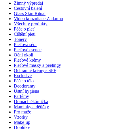
Zimný výpredaj
Cestovní balení
Glass Skin Ritual
Video konzultace
Zadarmo
Všechny produkty
Péče o pleť
Čištění pleti
Tonery
Pleťová séra
Pleťové esence
Oční okolí
Pleťové krémy
Pleťové masky a peelingy
Ochranné krémy s SPF
Exclusive
Péče o tělo
Deodoranty
Ústní hygiena
Parfémy
Domácí lékárnička
Maminky a dětičky
Pro muže
Vzorky
Make-up
Doplňky