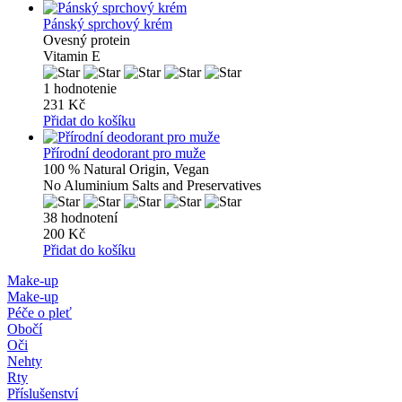
Pánský sprchový krém
Ovesný protein
Vitamin E
1 hodnotenie
231 Kč
Přidat do košíku
Přírodní deodorant pro muže
100 % Natural Origin, Vegan
No Aluminium Salts and Preservatives
38 hodnotení
200 Kč
Přidat do košíku
Make-up
Make-up
Péče o pleť
Obočí
Oči
Nehty
Rty
Příslušenství