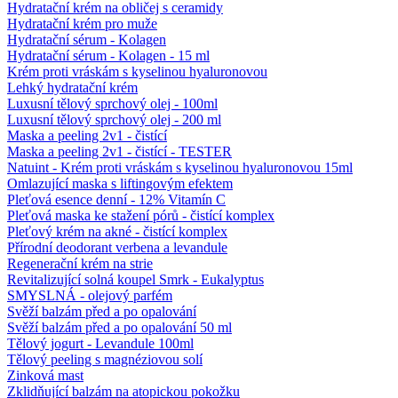
Hydratační krém na obličej s ceramidy
Hydratační krém pro muže
Hydratační sérum - Kolagen
Hydratační sérum - Kolagen - 15 ml
Krém proti vráskám s kyselinou hyaluronovou
Lehký hydratační krém
Luxusní tělový sprchový olej - 100ml
Luxusní tělový sprchový olej - 200 ml
Maska a peeling 2v1 - čistící
Maska a peeling 2v1 - čistící - TESTER
Natuint - Krém proti vráskám s kyselinou hyaluronovou 15ml
Omlazující maska ​​s liftingovým efektem
Pleťová esence denní - 12% Vitamín C
Pleťová maska ​​ke stažení pórů - čistící komplex
Pleťový krém na akné - čistící komplex
Přírodní deodorant verbena a levandule
Regenerační krém na strie
Revitalizující solná koupel Smrk - Eukalyptus
SMYSLNÁ - olejový parfém
Svěží balzám před a po opalování
Svěží balzám před a po opalování 50 ml
Tělový jogurt - Levandule 100ml
Tělový peeling s magnéziovou solí
Zinková mast
Zklidňující balzám na atopickou pokožku