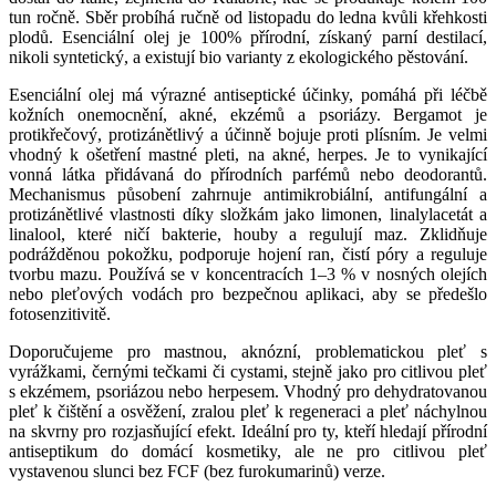
tun ročně. Sběr probíhá ručně od listopadu do ledna kvůli křehkosti
plodů. Esenciální olej je 100% přírodní, získaný parní destilací,
nikoli syntetický, a existují bio varianty z ekologického pěstování.
Esenciální olej má výrazné antiseptické účinky, pomáhá při léčbě
kožních onemocnění, akné, ekzémů a psoriázy. Bergamot je
protikřečový, protizánětlivý a účinně bojuje proti plísním. Je velmi
vhodný k ošetření mastné pleti, na akné, herpes. Je to vynikající
vonná látka přidávaná do přírodních parfémů nebo deodorantů.
Mechanismus působení zahrnuje antimikrobiální, antifungální a
protizánětlivé vlastnosti díky složkám jako limonen, linalylacetát a
linalool, které ničí bakterie, houby a regulují maz. Zklidňuje
podrážděnou pokožku, podporuje hojení ran, čistí póry a reguluje
tvorbu mazu. Používá se v koncentracích 1–3 % v nosných olejích
nebo pleťových vodách pro bezpečnou aplikaci, aby se předešlo
fotosenzitivitě.
Doporučujeme pro mastnou, aknózní, problematickou pleť s
vyrážkami, černými tečkami či cystami, stejně jako pro citlivou pleť
s ekzémem, psoriázou nebo herpesem. Vhodný pro dehydratovanou
pleť k čištění a osvěžení, zralou pleť k regeneraci a pleť náchylnou
na skvrny pro rozjasňující efekt. Ideální pro ty, kteří hledají přírodní
antiseptikum do domácí kosmetiky, ale ne pro citlivou pleť
vystavenou slunci bez FCF (bez furokumarinů) verze.