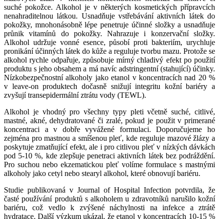
suché pokožce. Alkohol je v některých kosmetických přípravcích
nenahraditelnou látkou. Usnadňuje vstřebávání aktivních látek do
pokožky, mnohonásobně lépe penetruje účinné složky a usnadňuje
průnik vitamínů do pokožky. Nahrazuje i konzervační složky.
Alkohol udržuje vonné esence, působí proti bakteriím, urychluje
pronikání účinných látek do kůže a reguluje tvorbu mazu. Protože se
alkohol rychle odpařuje, způsobuje mírný chladivý efekt po použití
produktu s jeho obsahem a má navíc adstringentní (stahující) účinky.
Nízkobezpečnostní alkoholy jako etanol v koncentracích nad 20 %
v leave-on produktech dočasně snižují integritu kožní bariéry a
zvyšují transepidermální ztrátu vody (TEWL).
Alkohol je vhodný pro všechny typy pleti včetně suché, citlivé,
mastné, akné, dehydratované či zralé, pokud je použit v primerané
koncentraci a v dobře vyvážené formulaci. Doporučujeme ho
zejména pro mastnou a smíšenou pleť, kde reguluje mazové žlázy a
poskytuje zmatňující efekt, ale i pro citlivou pleť v nízkých dávkách
pod 5-10 %, kde zlepšuje penetraci aktivních látek bez podráždění.
Pro suchou nebo ekzematickou pleť volíme formulace s mastnými
alkoholy jako cetyl nebo stearyl alkohol, které obnovují bariéru.
Studie publikovaná v Journal of Hospital Infection potvrdila, že
časté používání produktů s alkoholem u zdravotníků narušilo kožní
bariéru, což vedlo k zvýšené náchylnosti na infekce a ztrátě
hydratace. Další výzkum ukázal, že etanol v koncentracích 10-15 %