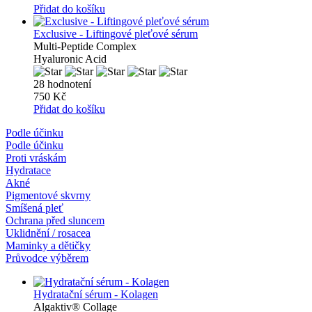
Přidat do košíku
Exclusive - Liftingové pleťové sérum
Multi-Peptide Complex
Hyaluronic Acid
28 hodnotení
750 Kč
Přidat do košíku
Podle účinku
Podle účinku
Proti vráskám
Hydratace
Akné
Pigmentové skvrny
Smíšená pleť
Ochrana před sluncem
Uklidnění / rosacea
Maminky a dětičky
Průvodce výběrem
Hydratační sérum - Kolagen
Algaktiv® Collage