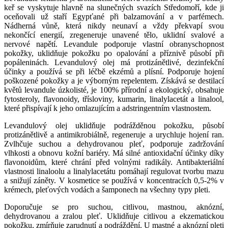
keř se vyskytuje hlavně na slunečných svazích Středomoří, kde ji
oceňovali už staří Egypťané při balzamování a v parfémech.
Nádherná vůně, která nikdy neunaví a vždy překvapí svou
nekončící energií, zregeneruje unavené tělo, uklidní svalové a
nervové napětí. Levandule podporuje vlastní obranyschopnost
pokožky, uklidňuje pokožku po opalování a příznivě působí při
popáleninách. Levandulový olej má protizánětlivé, dezinfekční
účinky a používá se při léčbě ekzémů a plísní. Podporuje hojení
poškozené pokožky a je výborným repelentem. Získává se destilací
květů levandule úzkolisté, je 100% přírodní a ekologický, obsahuje
fytosteroly, flavonoidy, třísloviny, kumarin, linalylacetát a linalool,
které přispívají k jeho omlazujícím a adstringentním vlastnostem.
Levandulový olej uklidňuje podrážděnou pokožku, působí
protizánětlivě a antimikrobiálně, regeneruje a urychluje hojení ran.
Zvlhčuje suchou a dehydrovanou pleť, podporuje zadržování
vlhkosti a obnovu kožní bariéry. Má silné antioxidační účinky díky
flavonoidům, které chrání před volnými radikály. Antibakteriální
vlastnosti linaloolu a linalylacetátu pomáhají regulovat tvorbu mazu
a snižují záněty. V kosmetice se používá v koncentracích 0,5-2% v
krémech, pleťových vodách a šamponech na všechny typy pleti.
Doporučuje se pro suchou, citlivou, mastnou, aknózní,
dehydrovanou a zralou pleť. Uklidňuje citlivou a ekzematickou
pokožku, zmírňuje zarudnutí a podráždění. U mastné a aknózní pleti