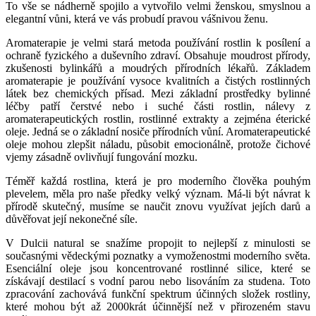
To vše se nádherně spojilo a vytvořilo velmi ženskou, smyslnou a
elegantní vůni, která ve vás probudí pravou vášnivou ženu.
Aromaterapie je velmi stará metoda používání rostlin k posílení a
ochraně fyzického a duševního zdraví. Obsahuje moudrost přírody,
zkušenosti bylinkářů a moudrých přírodních lékařů. Základem
aromaterapie je používání vysoce kvalitních a čistých rostlinných
látek bez chemických přísad. Mezi základní prostředky bylinné
léčby patří čerstvé nebo i suché části rostlin, nálevy z
aromaterapeutických rostlin, rostlinné extrakty a zejména éterické
oleje. Jedná se o základní nosiče přírodních vůní. Aromaterapeutické
oleje mohou zlepšit náladu, působit emocionálně, protože čichové
vjemy zásadně ovlivňují fungování mozku.
Téměř každá rostlina, která je pro moderního člověka pouhým
plevelem, měla pro naše předky velký význam. Má-li být návrat k
přírodě skutečný, musíme se naučit znovu využívat jejích darů a
důvěřovat její nekonečné síle.
V Dulcii natural se snažíme propojit to nejlepší z minulosti se
současnými vědeckými poznatky a vymoženostmi moderního světa.
Esenciální oleje jsou koncentrované rostlinné silice, které se
získávají destilací s vodní parou nebo lisováním za studena. Toto
zpracování zachovává funkční spektrum účinných složek rostliny,
které mohou být až 2000krát účinnější než v přirozeném stavu