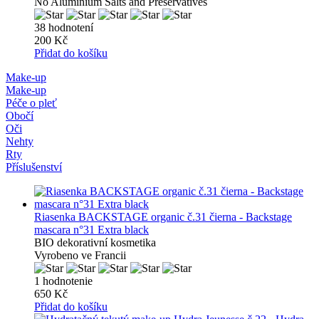
No Aluminium Salts and Preservatives
38 hodnotení
200 Kč
Přidat do košíku
Make-up
Make-up
Péče o pleť
Obočí
Oči
Nehty
Rty
Příslušenství
Riasenka BACKSTAGE organic č.31 čierna - Backstage
mascara n°31 Extra black
BIO dekorativní kosmetika
Vyrobeno ve Francii
1 hodnotenie
650 Kč
Přidat do košíku