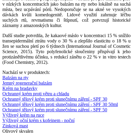
v nízkých koncentracích jako balzám na rty nebo lokálně na suchá
místa, bez ucpávání pórů. Nedoporučuje se na akné ve vysokých
dávkách kvůli komedogenitě. Lidové využití zahrnuje léčbu
suchých rtů, revmatismu či štípnutí, což potvrzují historické
záznamy z amazonských kultur.
Další studie potvrdila, že kakaové máslo v koncentraci 15 % snížilo
transepidermální ztrátu vody o 30 % a zlepšilo elasticitu o 18 % u
žen se suchou pletí po 6 týdnech (International Journal of Cosmetic
Science, 2015). Tyto polyfenolické sloučeniny přispívají k jeho
protizánětlivému účinku, s redukcí zánětu o 22 % v in vitro testech
(Food Chemistry, 2012).
Nachází se v produktech:
Balzám na rty
Jemný regenerační balzám
Krém na bradavky
Ochranný krém proti větru a chladu
Ochranný tělový krém proti slunečnímu záření - SPF 30
Ochranný tělový krém proti slunečnímu záření - SPF 30 50ml
Ochranný tělový krém proti slunečnímu záření - SPF 50
Výživný krém na ruce
Výživný oční krém s kofeinem - noční
Zinková mast
Olivový skvalen