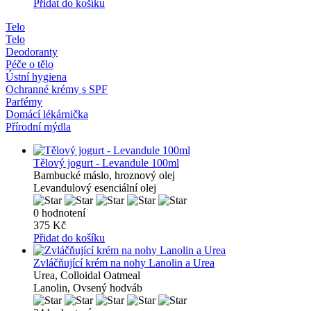
Přidat do košíku
Telo
Telo
Deodoranty
Péče o tělo
Ústní hygiena
Ochranné krémy s SPF
Parfémy
Domácí lékárnička
Přírodní mýdla
Tělový jogurt - Levandule 100ml
Bambucké máslo, hroznový olej
Levandulový esenciální olej
0 hodnotení
375 Kč
Přidat do košíku
Zvláčňující krém na nohy Lanolin a Urea
Urea, Colloidal Oatmeal
Lanolin, Ovsený hodváb