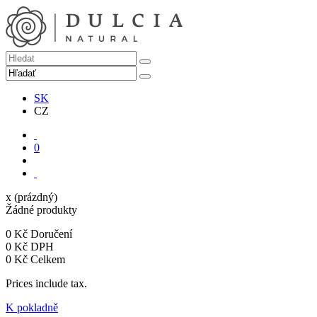
SK
CZ
0
x
(prázdný)
Žádné produkty
0 Kč
Doručení
0 Kč
DPH
0 Kč
Celkem
Prices include tax.
K pokladně