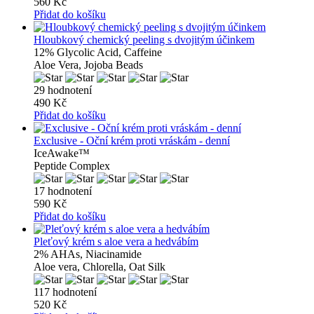
560 Kč
Přidat do košíku
Hloubkový chemický peeling s dvojitým účinkem
12% Glycolic Acid, Caffeine
Aloe Vera, Jojoba Beads
29 hodnotení
490 Kč
Přidat do košíku
Exclusive - Oční krém proti vráskám - denní
IceAwake™
Peptide Complex
17 hodnotení
590 Kč
Přidat do košíku
Pleťový krém s aloe vera a hedvábím
2% AHAs, Niacinamide
Aloe vera, Chlorella, Oat Silk
117 hodnotení
520 Kč