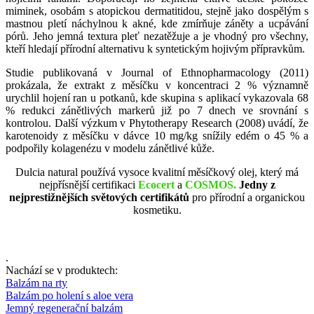
miminek, osobám s atopickou dermatitidou, stejně jako dospělým s
mastnou pletí náchylnou k akné, kde zmírňuje záněty a ucpávání
pórů. Jeho jemná textura pleť nezatěžuje a je vhodný pro všechny,
kteří hledají přírodní alternativu k syntetickým hojivým přípravkům.
Studie publikovaná v Journal of Ethnopharmacology (2011)
prokázala, že extrakt z měsíčku v koncentraci 2 % významně
urychlil hojení ran u potkanů, kde skupina s aplikací vykazovala 68
% redukci zánětlivých markerů již po 7 dnech ve srovnání s
kontrolou. Další výzkum v Phytotherapy Research (2008) uvádí, že
karotenoidy z měsíčku v dávce 10 mg/kg snížily edém o 45 % a
podpořily kolagenézu v modelu zánětlivé kůže.
Dulcia natural používá vysoce kvalitní měsíčkový olej, který má
nejpřísnější certifikaci
Ecocert
a
COSMOS.
Jedny z
nejprestižnějších světových certifikátů
pro přírodní a organickou
kosmetiku.
.
Nachází se v produktech:
Balzám na rty
Balzám po holení s aloe vera
Jemný regenerační balzám