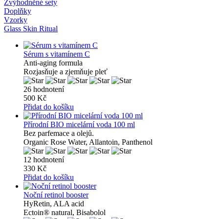
Zvýhodněné sety
Doplňky
Vzorky
Glass Skin Ritual
Sérum s vitamínem C
Anti-aging formula
Rozjasňuje a zjemňuje pleť
26 hodnotení
500 Kč
Přidat do košíku
Přírodní BIO micelární voda 100 ml
Bez parfemace a olejů.
Organic Rose Water, Allantoin, Panthenol
12 hodnotení
330 Kč
Přidat do košíku
Noční retinol booster
HyRetin, ALA acid
Ectoin® natural, Bisabolol