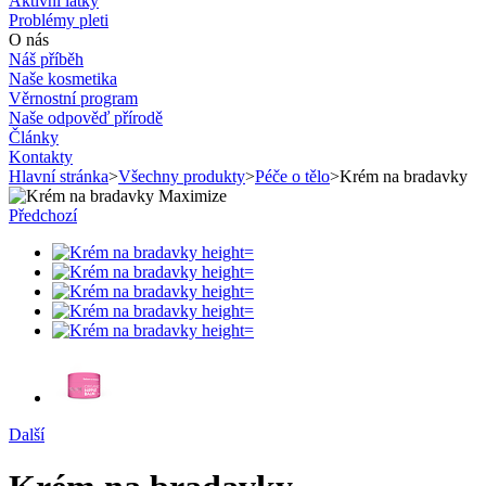
Aktivní látky
Problémy pleti
O nás
Náš příběh
Naše kosmetika
Věrnostní program
Naše odpověď přírodě
Články
Kontakty
Hlavní stránka
>
Všechny produkty
>
Péče o tělo
>
Krém na bradavky
Maximize
Předchozí
Další