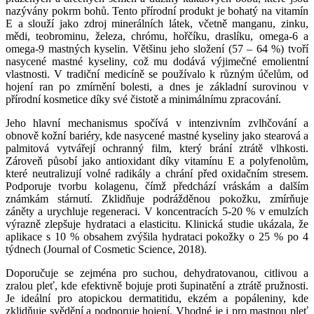
nazývány pokrm bohů. Tento přírodní produkt je bohatý na vitamín
E a slouží jako zdroj minerálních látek, včetně manganu, zinku,
mědi, teobrominu, železa, chrómu, hořčíku, draslíku, omega-6 a
omega-9 mastných kyselin. Většinu jeho složení (57 – 64 %) tvoří
nasycené mastné kyseliny, což mu dodává výjimečné emolientní
vlastnosti. V tradiční medicíně se používalo k různým účelům, od
hojení ran po zmírnění bolesti, a dnes je základní surovinou v
přírodní kosmetice díky své čistotě a minimálnímu zpracování.
Jeho hlavní mechanismus spočívá v intenzivním zvlhčování a
obnově kožní bariéry, kde nasycené mastné kyseliny jako stearová a
palmitová vytvářejí ochranný film, který brání ztrátě vlhkosti.
Zároveň působí jako antioxidant díky vitamínu E a polyfenolům,
které neutralizují volné radikály a chrání před oxidačním stresem.
Podporuje tvorbu kolagenu, čímž předchází vráskám a dalším
známkám stárnutí. Zklidňuje podrážděnou pokožku, zmírňuje
záněty a urychluje regeneraci. V koncentracích 5-20 % v emulzích
výrazně zlepšuje hydrataci a elasticitu. Klinická studie ukázala, že
aplikace s 10 % obsahem zvýšila hydrataci pokožky o 25 % po 4
týdnech (Journal of Cosmetic Science, 2018).
Doporučuje se zejména pro suchou, dehydratovanou, citlivou a
zralou pleť, kde efektivně bojuje proti šupinatění a ztrátě pružnosti.
Je ideální pro atopickou dermatitidu, ekzém a popáleniny, kde
zklidňuje svědění a podporuje hojení. Vhodné je i pro mastnou pleť