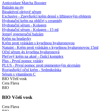
Antioxidant Matcha Booster
Balzám na rty
Bioaktivní olejové sérum
Exclusive - Zpevňující krém denní s liftingovým efektem
Hydratační krém na obličej s ceramidy
Hydratační sérum - Kolagen
Hydratační sérum - Kolagen - 15 ml
Jemný regenerační balzám
Krém na bradavky
Krém proti vráskám s kyselinou hyaluronovou
Natuint - Krém proti vráskám s kyselinou hyaluronovou 15ml
Oční sérum 4x kyselina hyaluronová
Pleťový krém na akné - čistící komplex
Plus - První pomoc vrásky
PLUS - První pomoc proti pigmentovým skvrnám
Rozjasňující oční krém - Sedmikráska
Sérum s vitamínem C
BIO Včelí vosk
Cera Flava
BIO
BIO Včelí vosk
Cera Flava