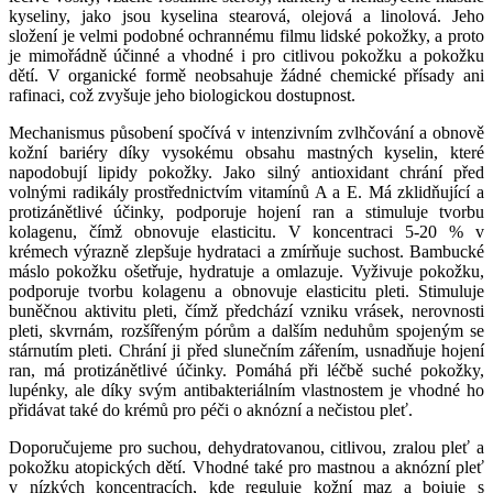
kyseliny, jako jsou kyselina stearová, olejová a linolová. Jeho
složení je velmi podobné ochrannému filmu lidské pokožky, a proto
je mimořádně účinné a vhodné i pro citlivou pokožku a pokožku
dětí. V organické formě neobsahuje žádné chemické přísady ani
rafinaci, což zvyšuje jeho biologickou dostupnost.
Mechanismus působení spočívá v intenzivním zvlhčování a obnově
kožní bariéry díky vysokému obsahu mastných kyselin, které
napodobují lipidy pokožky. Jako silný antioxidant chrání před
volnými radikály prostřednictvím vitamínů A a E. Má zklidňující a
protizánětlivé účinky, podporuje hojení ran a stimuluje tvorbu
kolagenu, čímž obnovuje elasticitu. V koncentraci 5-20 % v
krémech výrazně zlepšuje hydrataci a zmírňuje suchost. Bambucké
máslo pokožku ošetřuje, hydratuje a omlazuje. Vyživuje pokožku,
podporuje tvorbu kolagenu a obnovuje elasticitu pleti. Stimuluje
buněčnou aktivitu pleti, čímž předchází vzniku vrásek, nerovnosti
pleti, skvrnám, rozšířeným pórům a dalším neduhům spojeným se
stárnutím pleti. Chrání ji před slunečním zářením, usnadňuje hojení
ran, má protizánětlivé účinky. Pomáhá při léčbě suché pokožky,
lupénky, ale díky svým antibakteriálním vlastnostem je vhodné ho
přidávat také do krémů pro péči o aknózní a nečistou pleť.
Doporučujeme pro suchou, dehydratovanou, citlivou, zralou pleť a
pokožku atopických dětí. Vhodné také pro mastnou a aknózní pleť
v nízkých koncentracích, kde reguluje kožní maz a bojuje s