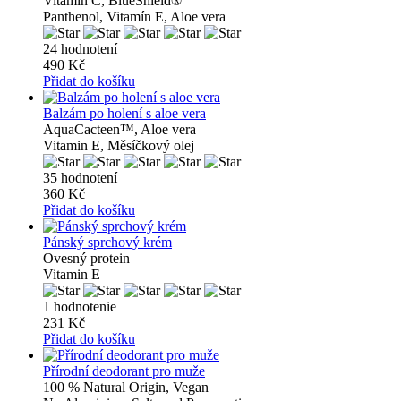
Vitamin C, BlueShield®
Panthenol, Vitamín E, Aloe vera
24 hodnotení
490 Kč
Přidat do košíku
Balzám po holení s aloe vera
AquaCacteen™, Aloe vera
Vitamin E, Měsíčkový olej
35 hodnotení
360 Kč
Přidat do košíku
Pánský sprchový krém
Ovesný protein
Vitamin E
1 hodnotenie
231 Kč
Přidat do košíku
Přírodní deodorant pro muže
100 % Natural Origin, Vegan