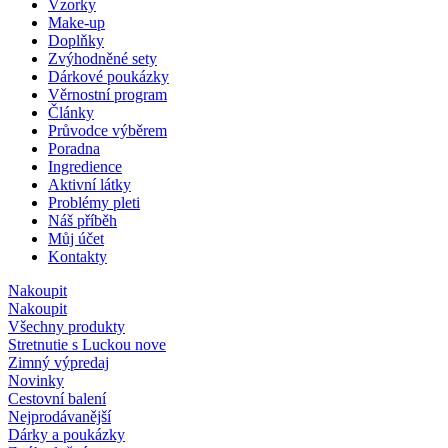
Vzorky
Make-up
Doplňky
Zvýhodněné sety
Dárkové poukázky
Věrnostní program
Články
Průvodce výběrem
Poradna
Ingredience
Aktivní látky
Problémy pleti
Náš příběh
Můj účet
Kontakty
Nakoupit
Nakoupit
Všechny produkty
Stretnutie s Luckou
nove
Zimný výpredaj
Novinky
Cestovní balení
Nejprodávanější
Dárky a poukázky