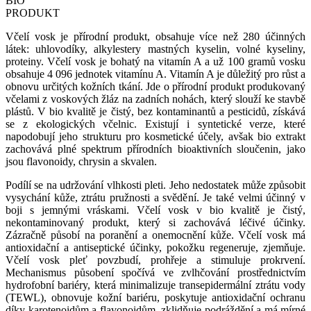
BIO
PRODUKT
Včelí vosk je přírodní produkt, obsahuje více než 280 účinných
látek: uhlovodíky, alkylestery mastných kyselin, volné kyseliny,
proteiny. Včelí vosk je bohatý na vitamín A a už 100 gramů vosku
obsahuje 4 096 jednotek vitamínu A. Vitamín A je důležitý pro růst a
obnovu určitých kožních tkání. Jde o přírodní produkt produkovaný
včelami z voskových žláz na zadních nohách, který slouží ke stavbě
plástů. V bio kvalitě je čistý, bez kontaminantů a pesticidů, získává
se z ekologických včelnic. Existují i syntetické verze, které
napodobují jeho strukturu pro kosmetické účely, avšak bio extrakt
zachovává plné spektrum přírodních bioaktivních sloučenin, jako
jsou flavonoidy, chrysin a skvalen.
Podílí se na udržování vlhkosti pleti. Jeho nedostatek může způsobit
vysychání kůže, ztrátu pružnosti a svědění. Je také velmi účinný v
boji s jemnými vráskami. Včelí vosk v bio kvalitě je čistý,
nekontaminovaný produkt, který si zachovává léčivé účinky.
Zázračně působí na poranění a onemocnění kůže. Včelí vosk má
antioxidační a antiseptické účinky, pokožku regeneruje, zjemňuje.
Včelí vosk pleť povzbudí, prohřeje a stimuluje prokrvení.
Mechanismus působení spočívá ve zvlhčování prostřednictvím
hydrofobní bariéry, která minimalizuje transepidermální ztrátu vody
(TEWL), obnovuje kožní bariéru, poskytuje antioxidační ochranu
díky karotenoidům a flavonoidům, zklidňuje podráždění a má mírné