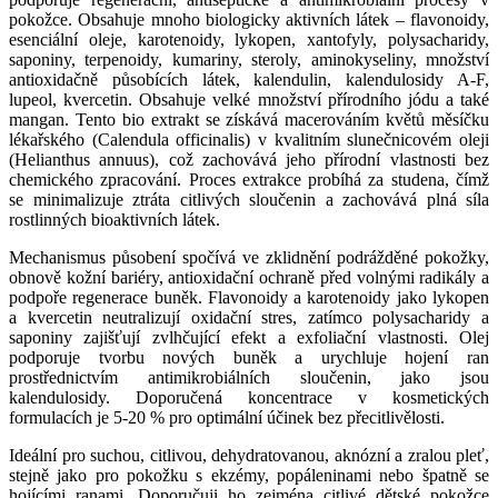
pokožce. Obsahuje mnoho biologicky aktivních látek – flavonoidy,
esenciální oleje, karotenoidy, lykopen, xantofyly, polysacharidy,
saponiny, terpenoidy, kumariny, steroly, aminokyseliny, množství
antioxidačně působících látek, kalendulin, kalendulosidy A-F,
lupeol, kvercetin. Obsahuje velké množství přírodního jódu a také
mangan. Tento bio extrakt se získává macerováním květů měsíčku
lékařského (Calendula officinalis) v kvalitním slunečnicovém oleji
(Helianthus annuus), což zachovává jeho přírodní vlastnosti bez
chemického zpracování. Proces extrakce probíhá za studena, čímž
se minimalizuje ztráta citlivých sloučenin a zachovává plná síla
rostlinných bioaktivních látek.
Mechanismus působení spočívá ve zklidnění podrážděné pokožky,
obnově kožní bariéry, antioxidační ochraně před volnými radikály a
podpoře regenerace buněk. Flavonoidy a karotenoidy jako lykopen
a kvercetin neutralizují oxidační stres, zatímco polysacharidy a
saponiny zajišťují zvlhčující efekt a exfoliační vlastnosti. Olej
podporuje tvorbu nových buněk a urychluje hojení ran
prostřednictvím antimikrobiálních sloučenin, jako jsou
kalendulosidy. Doporučená koncentrace v kosmetických
formulacích je 5-20 % pro optimální účinek bez přecitlivělosti.
Ideální pro suchou, citlivou, dehydratovanou, aknózní a zralou pleť,
stejně jako pro pokožku s ekzémy, popáleninami nebo špatně se
hojícími ranami. Doporučuji ho zejména citlivé dětské pokožce