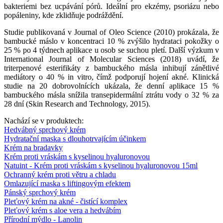
bakteriemi bez ucpávání pórů. Ideální pro ekzémy, psoriázu nebo
popáleniny, kde zklidňuje podráždění.
Studie publikovaná v Journal of Oleo Science (2010) prokázala, že
bambucké máslo v koncentraci 10 % zvýšilo hydrataci pokožky o
25 % po 4 týdnech aplikace u osob se suchou pletí. Další výzkum v
International Journal of Molecular Sciences (2018) uvádí, že
triterpenové esterifikáty z bambuckého másla inhibují zánětlivé
mediátory o 40 % in vitro, čímž podporují hojení akné. Klinická
studie na 20 dobrovolnících ukázala, že denní aplikace 15 %
bambuckého másla snížila transepidermální ztrátu vody o 32 % za
28 dní (Skin Research and Technology, 2015).
Nachází se v produktech:
Hedvábný sprchový krém
Hydratační maska ​​s dlouhotrvajícím účinkem
Krém na bradavky
Krém proti vráskám s kyselinou hyaluronovou
Natuint - Krém proti vráskám s kyselinou hyaluronovou 15ml
Ochranný krém proti větru a chladu
Omlazující maska ​​s liftingovým efektem
Pánský sprchový krém
Pleťový krém na akné - čistící komplex
Pleťový krém s aloe vera a hedvábím
Přírodní mýdlo - Lanolin