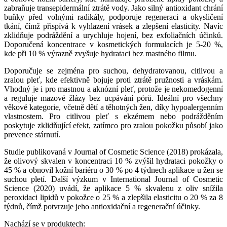
zabraňuje transepidermální ztrátě vody. Jako silný antioxidant chrání
buňky před volnými radikály, podporuje regeneraci a okysličení
tkání, čímž přispívá k vyhlazení vrásek a zlepšení elasticity. Navíc
zklidňuje podráždění a urychluje hojení, bez exfoliačních účinků.
Doporučená koncentrace v kosmetických formulacích je 5-20 %,
kde při 10 % výrazně zvyšuje hydrataci bez mastného filmu.
Doporučuje se zejména pro suchou, dehydratovanou, citlivou a
zralou pleť, kde efektivně bojuje proti ztrátě pružnosti a vráskám.
Vhodný je i pro mastnou a aknózní pleť, protože je nekomedogenní
a reguluje mazové žlázy bez ucpávání pórů. Ideální pro všechny
věkové kategorie, včetně dětí a těhotných žen, díky hypoalergenním
vlastnostem. Pro citlivou pleť s ekzémem nebo podrážděním
poskytuje zklidňující efekt, zatímco pro zralou pokožku působí jako
prevence stárnutí.
Studie publikovaná v Journal of Cosmetic Science (2018) prokázala,
že olivový skvalen v koncentraci 10 % zvýšil hydrataci pokožky o
45 % a obnovil kožní bariéru o 30 % po 4 týdnech aplikace u žen se
suchou pletí. Další výzkum v International Journal of Cosmetic
Science (2020) uvádí, že aplikace 5 % skvalenu z oliv snížila
peroxidaci lipidů v pokožce o 25 % a zlepšila elasticitu o 20 % za 8
týdnů, čímž potvrzuje jeho antioxidační a regenerační účinky.
Nachází se v produktech: