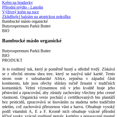
Krém na bradavky
Přírodní mýdlo - Lanolin
Výživný krém na ruce
Zklidňující balzám na atopickou pokožku
Bambucké máslo organické
Butyrospermum Parkii Butter
BIO
Bambucké máslo organické
Butyrospermum Parkii Butter
BIO
PRODUKT
Je to rostlinný tuk, který je poměrně hustý a středně tvrdý. Získává
se z ořechů stromu shea tree, který se nazývá také karité. Tento
strom roste v subsaharské Africe, zejména v západní části
kontinentu, kde jsou ořechy sbírány ručně ženami v tradičních
komunitách. Velmi významnou roli v jeho kvalitě hraje jeho
pěstování a zpracování, aby zůstaly zachovány všechny jeho cenné
vlastnosti. Organická verze pochází z certifikovaných bio plantáží
bez pesticidů, zpracovává se lisováním za studena nebo tradičním
mletím, což zachovává přirozenou vůni a barvu. Obsahuje vysoký
podíl vitamínů A, E a F. Kromě nich obsahuje vzácné přírodní
léčivé vosky, vzácné rostlinné steroly, karitény a nenasycené mastné