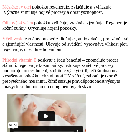
Měsíčkový olej
pokožku regeneruje, zvláčňuje a vyhlazuje.
Výrazně stimuluje hojivé procesy a obranyschopnost.
Olivový skvalen
pokožku zvlhčuje, vypíná a zjemňuje. Regeneruje
kožní buňky. Urychluje hojení pokožky.
Včelí vosk
je známý pro své zklidňující, antioxidační, protizánětlivé
a zjemňující vlastnosti. Ulevuje od svědění, vyrovnává vlhkost pleti,
regeneruje, urychluje hojení ran.
Přírodní vitamin E
poskytuje řadu benefitů – zpomaluje proces
stárnutí, regeneruje kožní buňky, redukuje zánětlivé procesy,
podporuje proces hojení, zmírňuje výskyt strií, léčí šupinatou a
vysušenou pokožku, chrání proti UV záření, zabraňuje tvorbě
přebytečného melaninu, čímž snižuje pravděpodobnost výskytu
tmavých kruhů pod očima i pigmentových skvrn.