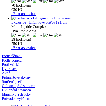
70 hodnotení
650 Kč
Přidat do košíku
Exclusive - Liftingové pleťové sérum
Multi-Peptide Complex
Hyaluronic Acid
28 hodnotení
750 Kč
Přidat do košíku
Podle účinku
Podle účinku
Proti vráskám
Hydratace
Akné
Pigmentové skvrny
Smíšená pleť
Ochrana před sluncem
Uklidnění / rosacea
Maminky a dětičky
Průvodce výběrem