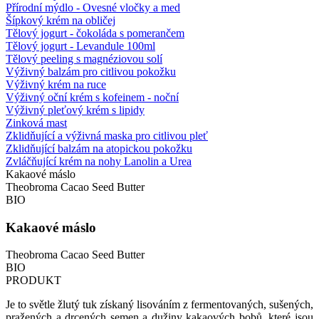
Přírodní mýdlo - Ovesné vločky a med
Šípkový krém na obličej
Tělový jogurt - čokoláda s pomerančem
Tělový jogurt - Levandule 100ml
Tělový peeling s magnéziovou solí
Výživný balzám pro citlivou pokožku
Výživný krém na ruce
Výživný oční krém s kofeinem - noční
Výživný pleťový krém s lipidy
Zinková mast
Zklidňující a výživná maska ​​pro citlivou pleť
Zklidňující balzám na atopickou pokožku
Zvláčňující krém na nohy Lanolin a Urea
Kakaové máslo
Theobroma Cacao Seed Butter
BIO
Kakaové máslo
Theobroma Cacao Seed Butter
BIO
PRODUKT
Je to světle žlutý tuk získaný lisováním z fermentovaných, sušených,
pražených a drcených semen a dužiny kakaových bobů, které jsou