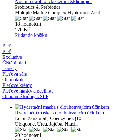
Noční mikrobiotické sérum Zklidňující
Probiotics & Prebiotics
Multiple Marine Complex Hyaluronic Acid
18 hodnotení
570 Kč
Přidat do košíku
Pleť
Pleť
Exclusive
Čištění pleti
Tonery
Pleťová séra
Oční okolí
Pleťové krémy
Pleťové masky a peelingy
Ochranné krémy s SPF
Hydratační maska ​​s dlouhotrvajícím účinkem
Ectoin® natural , Coenzyme Q10
Ubiquone, Urea, Jojoba, Niacin
20 hodnotení