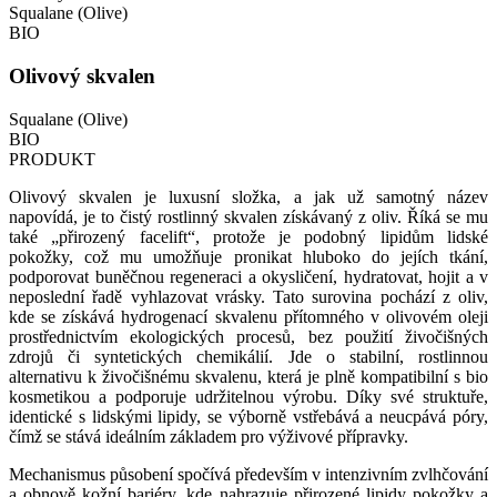
Squalane (Olive)
BIO
Olivový skvalen
Squalane (Olive)
BIO
PRODUKT
Olivový skvalen je luxusní složka, a jak už samotný název
napovídá, je to čistý rostlinný skvalen získávaný z oliv. Říká se mu
také „přirozený facelift“, protože je podobný lipidům lidské
pokožky, což mu umožňuje pronikat hluboko do jejích tkání,
podporovat buněčnou regeneraci a okysličení, hydratovat, hojit a v
neposlední řadě vyhlazovat vrásky. Tato surovina pochází z oliv,
kde se získává hydrogenací skvalenu přítomného v olivovém oleji
prostřednictvím ekologických procesů, bez použití živočišných
zdrojů či syntetických chemikálií. Jde o stabilní, rostlinnou
alternativu k živočišnému skvalenu, která je plně kompatibilní s bio
kosmetikou a podporuje udržitelnou výrobu. Díky své struktuře,
identické s lidskými lipidy, se výborně vstřebává a neucpává póry,
čímž se stává ideálním základem pro výživové přípravky.
Mechanismus působení spočívá především v intenzivním zvlhčování
a obnově kožní bariéry, kde nahrazuje přirozené lipidy pokožky a