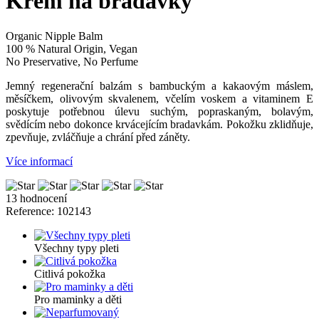
Krém na bradavky
Organic Nipple Balm
100 % Natural Origin, Vegan
No Preservative, No Perfume
Jemný regenerační balzám s bambuckým a kakaovým máslem,
měsíčkem, olivovým skvalenem, včelím voskem a vitaminem E
poskytuje potřebnou úlevu suchým, popraskaným, bolavým,
svědícím nebo dokonce krvácejícím bradavkám. Pokožku zklidňuje,
zpevňuje, zvláčňuje a chrání před záněty.
Více informací
13 hodnocení
Reference:
102143
Všechny typy pleti
Citlivá pokožka
Pro maminky a děti