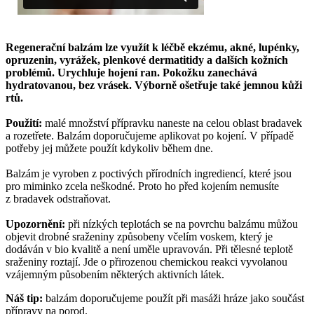
Regenerační balzám lze využít k léčbě ekzému, akné, lupénky,
opruzenin, vyrážek, plenkové dermatitidy a dalších kožních
problémů. Urychluje hojení ran. Pokožku zanechává
hydratovanou, bez vrásek. Výborně ošetřuje také jemnou kůži
rtů.
Použití:
malé množství přípravku naneste na celou oblast bradavek
a rozetřete. Balzám doporučujeme aplikovat po kojení. V případě
potřeby jej můžete použít kdykoliv během dne.
Balzám je vyroben z poctivých přírodních ingrediencí, které jsou
pro miminko zcela neškodné. Proto ho před kojením nemusíte
z bradavek odstraňovat.
Upozornění:
při nízkých teplotách se na povrchu balzámu můžou
objevit drobné sraženiny způsobeny včelím voskem, který je
dodáván v bio kvalitě a není uměle upravován. Při tělesné teplotě
sraženiny roztají. Jde o přirozenou chemickou reakci vyvolanou
vzájemným působením některých aktivních látek.
Náš tip:
balzám doporučujeme použít při masáži hráze jako součást
přípravy na porod.