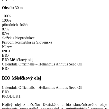
Obsah:
30 ml
100%
100
%
přírodních složek
87%
87
%
složek z bioprodukce
Přírodní kosmetika ze Slovenska
Název
INCI
BIO
BIO Měsíčkový olej
Calendula Officinalis – Helianthus Annuus Seed Oil
BIO
BIO Měsíčkový olej
Calendula Officinalis – Helianthus Annuus Seed Oil
BIO
PRODUKT
Hojivý olej z měsíčku lékařského a bio slunečnicového oleje
podporuje regenerační, antiseptické a antimikrobiální procesy v