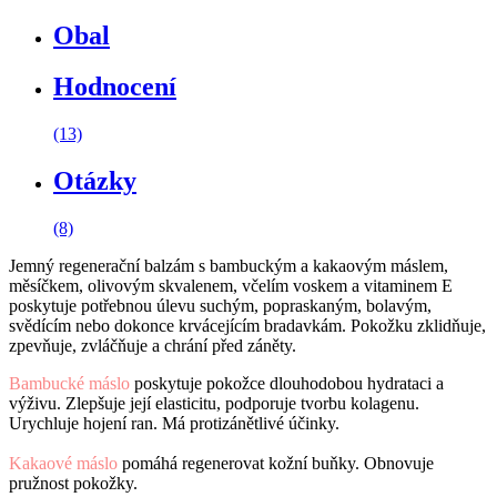
Obal
Hodnocení
(13)
Otázky
(8)
Jemný regenerační balzám s bambuckým a kakaovým máslem,
měsíčkem, olivovým skvalenem, včelím voskem a vitaminem E
poskytuje potřebnou úlevu suchým, popraskaným, bolavým,
svědícím nebo dokonce krvácejícím bradavkám. Pokožku zklidňuje,
zpevňuje, zvláčňuje a chrání před záněty.
Bambucké máslo
poskytuje pokožce dlouhodobou hydrataci a
výživu. Zlepšuje její elasticitu, podporuje tvorbu kolagenu.
Urychluje hojení ran. Má protizánětlivé účinky.
Kakaové máslo
pomáhá regenerovat kožní buňky. Obnovuje
pružnost pokožky.