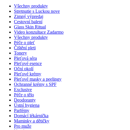
Všechny produkty
Stretnutie s Luckou
nove
Zimný výpredaj
Cestovní balení
Glass Skin Ritual
Video konzultace
Zadarmo
Všechny produkty
Péče o pleť
Čištění pleti
Tonery
Pleťová séra
Pleťové esence
Oční okolí
Pleťové krémy
Pleťové masky a peelingy
Ochranné krémy s SPF
Exclusive
Péče o tělo
Deodoranty
Ústní hygiena
Parfémy
Domácí lékárnička
Maminky a dětičky
Pro muže