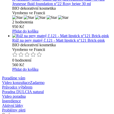
Jeunesse fluid foundation n°22 Rosy beige 30 ml
BIO dekorativní kosmetika
Vyrobeno ve Francii
2 hodnotenia
950 Kč
Přidat do košíku
Rúž na pery matný č.121 - Matt lipstick n°121 Brick-pink
BIO dekorativní kosmetika
Vyrobeno ve Francii
0 hodnotení
560 Kč
Přidat do košíku
Poradíme vám
Video konzultace
Zadarmo
Průvodce výběrem
Poradna DULCIA natural
Video poradna
Ingredience
Aktivní látky
Problémy pleti