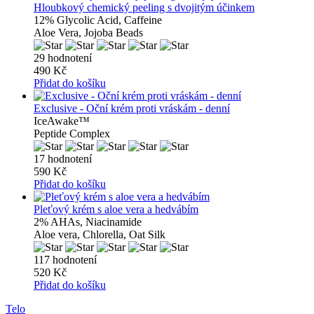
Hloubkový chemický peeling s dvojitým účinkem
12% Glycolic Acid, Caffeine
Aloe Vera, Jojoba Beads
29 hodnotení
490 Kč
Přidat do košíku
Exclusive - Oční krém proti vráskám - denní
IceAwake™
Peptide Complex
17 hodnotení
590 Kč
Přidat do košíku
Pleťový krém s aloe vera a hedvábím
2% AHAs, Niacinamide
Aloe vera, Chlorella, Oat Silk
117 hodnotení
520 Kč
Přidat do košíku
Telo