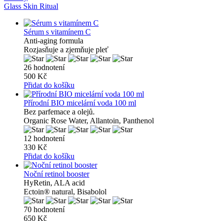
Glass Skin Ritual
Sérum s vitamínem C
Anti-aging formula
Rozjasňuje a zjemňuje pleť
26 hodnotení
500 Kč
Přidat do košíku
Přírodní BIO micelární voda 100 ml
Bez parfemace a olejů.
Organic Rose Water, Allantoin, Panthenol
12 hodnotení
330 Kč
Přidat do košíku
Noční retinol booster
HyRetin, ALA acid
Ectoin® natural, Bisabolol
70 hodnotení
650 Kč