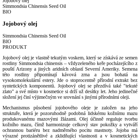
Jojobový olej
Simmondsia Chinensis Seed Oil
BIO
Jojobový olej
Simmondsia Chinensis Seed Oil
BIO
PRODUKT
Jojobový olej je vlastně tekutým voskem, který se získává ze semen
rostliny Simmondsia chinensis – vždyzeleného keře pocházejícího z
pouští Arizony a jiných aridních oblastí Severní Ameriky. Semena
této rostliny připomínají kávová zrna a jsou bohatá na
vysokomolekulární estery. Jde o stoprocentně přírodní extrakt bez
syntetických komponentů. Jojobový olej se přezdívá také "tekuté
zlato" a své místo v kosmetice si drží už desítky let. Jeho jedinečné
složení jej činí výjimečným ve srovnání s jinými přírodními oleji.
Mechanismus působení jojobového oleje je založen na jeho
struktuře, která je pozoruhodně podobná lidskému kožnímu mazu
produkovanému mazovými žlázami. Olej účinně reguluje tvorbu
kožního mazu, čímž harmonizuje celkový stav pokožky a vytváří
ochrannou bariéru bez nadměrného pocitu mastnoty. Jojoba má
výrazné protizánětlivé a zklidňující vlastnosti a v kosmetických