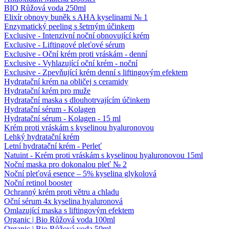
BIO Růžová voda 250ml
Elixír obnovy buněk s AHA kyselinami № 1
Enzymatický peeling s šetrným účinkem
Exclusive - Intenzivní noční obnovující krém
Exclusive - Liftingové pleťové sérum
Exclusive - Oční krém proti vráskám - denní
Exclusive - Vyhlazující oční krém - noční
Exclusive - Zpevňující krém denní s liftingovým efektem
Hydratační krém na obličej s ceramidy
Hydratační krém pro muže
Hydratační maska ​​s dlouhotrvajícím účinkem
Hydratační sérum - Kolagen
Hydratační sérum - Kolagen - 15 ml
Krém proti vráskám s kyselinou hyaluronovou
Lehký hydratační krém
Letní hydratační krém - Perleť
Natuint - Krém proti vráskám s kyselinou hyaluronovou 15ml
Noční maska pro dokonalou pleť № 2
Noční pleťová esence – 5% kyselina glykolová
Noční retinol booster
Ochranný krém proti větru a chladu
Oční sérum 4x kyselina hyaluronová
Omlazující maska ​​s liftingovým efektem
Organic | Bio Růžová voda 100ml
Organic | Bio Růžová voda 50ml