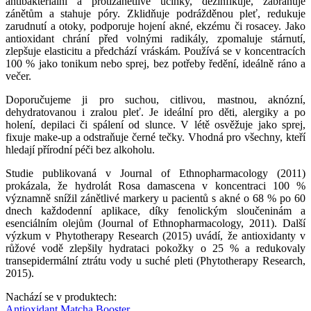
antibakteriální a protizánětlivé účinky, dezinfikuje, zabraňuje
zánětům a stahuje póry. Zklidňuje podrážděnou pleť, redukuje
zarudnutí a otoky, podporuje hojení akné, ekzému či rosacey. Jako
antioxidant chrání před volnými radikály, zpomaluje stárnutí,
zlepšuje elasticitu a předchází vráskám. Používá se v koncentracích
100 % jako tonikum nebo sprej, bez potřeby ředění, ideálně ráno a
večer.
Doporučujeme ji pro suchou, citlivou, mastnou, aknózní,
dehydratovanou i zralou pleť. Je ideální pro děti, alergiky a po
holení, depilaci či spálení od slunce. V létě osvěžuje jako sprej,
fixuje make-up a odstraňuje černé tečky. Vhodná pro všechny, kteří
hledají přírodní péči bez alkoholu.
Studie publikovaná v Journal of Ethnopharmacology (2011)
prokázala, že hydrolát Rosa damascena v koncentraci 100 %
významně snížil zánětlivé markery u pacientů s akné o 68 % po 60
dnech každodenní aplikace, díky fenolickým sloučeninám a
esenciálním olejům (Journal of Ethnopharmacology, 2011). Další
výzkum v Phytotherapy Research (2015) uvádí, že antioxidanty v
růžové vodě zlepšily hydrataci pokožky o 25 % a redukovaly
transepidermální ztrátu vody u suché pleti (Phytotherapy Research,
2015).
Nachází se v produktech:
Antioxidant Matcha Booster