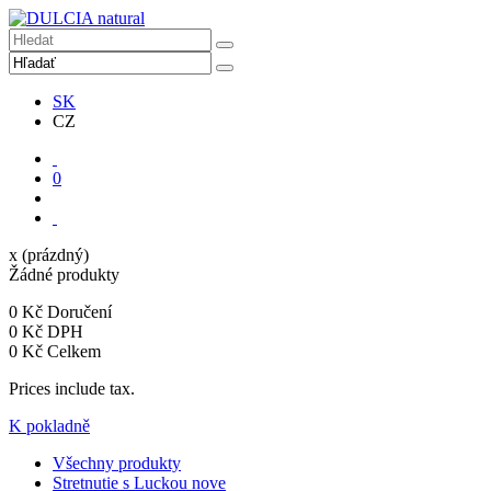
SK
CZ
0
x
(prázdný)
Žádné produkty
0 Kč
Doručení
0 Kč
DPH
0 Kč
Celkem
Prices include tax.
K pokladně
Všechny produkty
Stretnutie s Luckou
nove