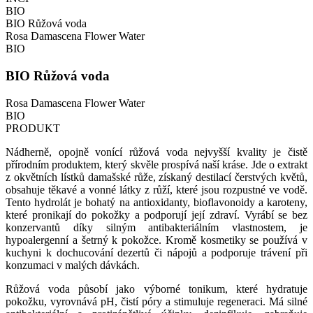
BIO
BIO Růžová voda
Rosa Damascena Flower Water
BIO
BIO Růžová voda
Rosa Damascena Flower Water
BIO
PRODUKT
Nádherně, opojně vonící růžová voda nejvyšší kvality je čistě
přírodním produktem, který skvěle prospívá naší kráse. Jde o extrakt
z okvětních lístků damašské růže, získaný destilací čerstvých květů,
obsahuje těkavé a vonné látky z růží, které jsou rozpustné ve vodě.
Tento hydrolát je bohatý na antioxidanty, bioflavonoidy a karoteny,
které pronikají do pokožky a podporují její zdraví. Vyrábí se bez
konzervantů díky silným antibakteriálním vlastnostem, je
hypoalergenní a šetrný k pokožce. Kromě kosmetiky se používá v
kuchyni k dochucování dezertů či nápojů a podporuje trávení při
konzumaci v malých dávkách.
Růžová voda působí jako výborné tonikum, které hydratuje
pokožku, vyrovnává pH, čistí póry a stimuluje regeneraci. Má silné