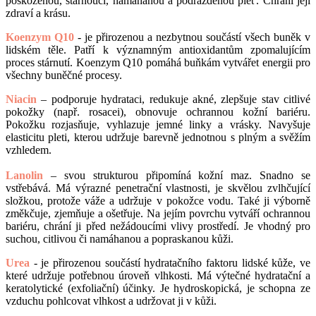
poškozenou, stárnoucí, namáhanou a podrážděnou pleť. Chrání její
zdraví a krásu.
Koenzym Q10
- je přirozenou a nezbytnou součástí všech buněk v
lidském těle. Patří k významným antioxidantům zpomalujícím
proces stárnutí. Koenzym Q10 pomáhá buňkám vytvářet energii pro
všechny buněčné procesy.
Niacin
– podporuje hydrataci, redukuje akné, zlepšuje stav citlivé
pokožky (např. rosacei), obnovuje ochrannou kožní bariéru.
Pokožku rozjasňuje, vyhlazuje jemné linky a vrásky. Navyšuje
elasticitu pleti, kterou udržuje barevně jednotnou s plným a svěžím
vzhledem.
Lanolin
– svou strukturou připomíná kožní maz. Snadno se
vstřebává. Má výrazné penetrační vlastnosti, je skvělou zvlhčující
složkou, protože váže a udržuje v pokožce vodu. Také ji výborně
změkčuje, zjemňuje a ošetřuje. Na jejím povrchu vytváří ochrannou
bariéru, chrání ji před nežádoucími vlivy prostředí. Je vhodný pro
suchou, citlivou či namáhanou a popraskanou kůži.
Urea
- je přirozenou součástí hydratačního faktoru lidské kůže, ve
které udržuje potřebnou úroveň vlhkosti. Má výtečné hydratační a
keratolytické (exfoliační) účinky. Je hydroskopická, je schopna ze
vzduchu pohlcovat vlhkost a udržovat ji v kůži.