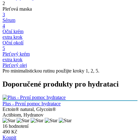
2
Pleťová maska
3
Sérum
4
Oční krém
extra krok
Oční okolí
5
Pleťový krém
extra krok
Pleťový olej
Pro minimalistickou rutinu použijte kroky 1, 2, 5.
Doporučené produkty pro hydrataci
Plus - První pomoc hydratace
Ectoin® natural, Glycoin®
Actibiom, Hydranov
16 hodnotení
490 Kč
Koupit