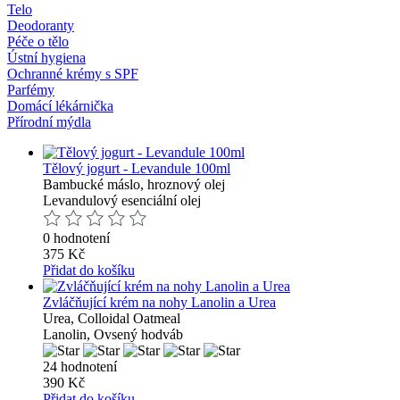
Telo
Deodoranty
Péče o tělo
Ústní hygiena
Ochranné krémy s SPF
Parfémy
Domácí lékárnička
Přírodní mýdla
Tělový jogurt - Levandule 100ml
Bambucké máslo, hroznový olej
Levandulový esenciální olej
0 hodnotení
375 Kč
Přidat do košíku
Zvláčňující krém na nohy Lanolin a Urea
Urea, Colloidal Oatmeal
Lanolin, Ovsený hodváb
24 hodnotení
390 Kč
Přidat do košíku