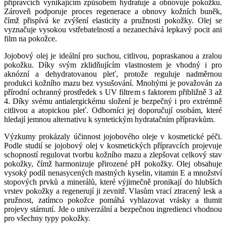
přípravcích vynikajícím způsobem hydratuje a obnovuje pokožku.
Zároveň podporuje proces regenerace a obnovy kožních buněk,
čímž přispívá ke zvýšení elasticity a pružnosti pokožky. Olej se
vyznačuje vysokou vstřebatelností a nezanechává lepkavý pocit ani
film na pokožce.
Jojobový olej je ideální pro suchou, citlivou, popraskanou a zralou
pokožku. Díky svým zklidňujícím vlastnostem je vhodný i pro
aknózní a dehydratovanou pleť, protože reguluje nadměrnou
produkci kožního mazu bez vysušování. Mnohými je považován za
přírodní ochranný prostředek s UV filtrem s faktorem přibližně 3 až
4. Díky svému antialergickému složení je bezpečný i pro extrémně
citlivou a atopickou pleť. Odborníci jej doporučují osobám, které
hledají jemnou alternativu k syntetickým hydratačním přípravkům.
Výzkumy prokázaly účinnost jojobového oleje v kosmetické péči.
Podle studií se jojobový olej v kosmetických přípravcích projevuje
schopností regulovat tvorbu kožního mazu a zlepšovat celkový stav
pokožky, čímž harmonizuje přirozené pH pokožky. Olej obsahuje
vysoký podíl nenasycených mastných kyselin, vitamin E a množství
stopových prvků a minerálů, které výjimečně pronikají do hlubších
vrstev pokožky a regenerují ji zevnitř. Vlasům vrací ztracený lesk a
pružnost, zatímco pokožce pomáhá vyhlazovat vrásky a tlumit
projevy stárnutí. Jde o univerzální a bezpečnou ingredienci vhodnou
pro všechny typy pokožky.