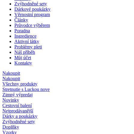
Zvýhodněné sety
Dárkové poukázky
Věrnostní program
Články
Průvodce výběrem
Poradna
Ingredience
Aktivní látky
Problémy pleti
Náš příběh
Můj účet
Kontakty
Nakoupit
Nakoupit
Všechny produkty
Stretnutie s Luckou
nove
Zimný výpredaj
Novinky
Cestovní balení
Nejprodávanější
Dárky a poukázky
Zvýhodněné sety
Doplňky
Vzorky