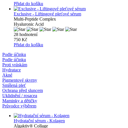
Přidat do košíku
Exclusive - Liftingové pleťové sérum
Multi-Peptide Complex
Hyaluronic Acid
28 hodnotení
750 Kč
Přidat do košíku
Podle účinku
Podle účinku
Proti vráskám
Hydratace
Akné
Pigmentové skvrny
Smíšená pleť
Ochrana před sluncem
Uklidnění / rosacea
Maminky a dětičky
Průvodce výběrem
Hydratační sérum - Kolagen
Algaktiv® Collage