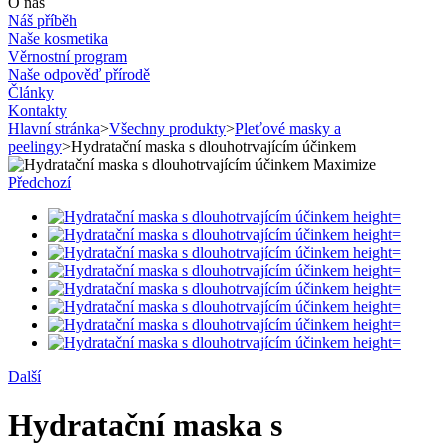
O nás
Náš příběh
Naše kosmetika
Věrnostní program
Naše odpověď přírodě
Články
Kontakty
Hlavní stránka
>
Všechny produkty
>
Pleťové masky a
peelingy
>
Hydratační maska ​​s dlouhotrvajícím účinkem
Maximize
Předchozí
Další
Hydratační maska ​​s