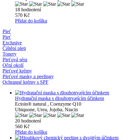
18 hodnotení
570 Kč
Přidat do košíku
Pleť
Pleť
Exclusive
Čištění pleti
Tonery
Pleťová séra
Oční okolí
Pleťové krémy
Pleťové masky a peelingy
Ochranné krémy s SPF
Hydratační maska ​​s dlouhotrvajícím účinkem
Ectoin® natural , Coenzyme Q10
Ubiquone, Urea, Jojoba, Niacin
20 hodnotení
560 Kč
Přidat do košíku