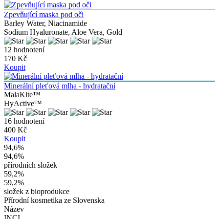
Zpevňující maska pod oči
Barley Water, Niacinamide
Sodium Hyaluronate, Aloe Vera, Gold
12 hodnotení
170 Kč
Koupit
Minerální pleťová mlha - hydratační
MalaKite™
HyActive™
16 hodnotení
400 Kč
Koupit
94,6%
94,6
%
přírodních složek
59,2%
59,2
%
složek z bioprodukce
Přírodní kosmetika ze Slovenska
Název
INCI