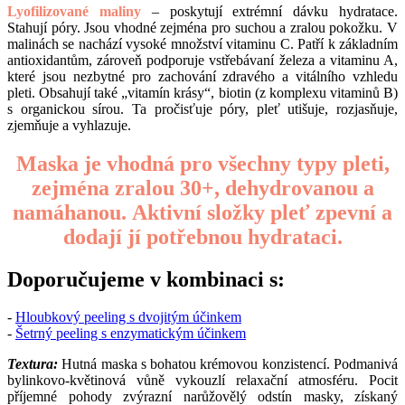
Lyofilizované maliny
– poskytují extrémní dávku hydratace.
Stahují póry. Jsou vhodné zejména pro suchou a zralou pokožku. V
malinách se nachází vysoké množství vitaminu C. Patří k základním
antioxidantům, zároveň podporuje vstřebávaní železa a vitaminu A,
které jsou nezbytné pro zachování zdravého a vitálního vzhledu
pleti. Obsahují také „vitamín krásy“, biotin (z komplexu vitaminů B)
s organickou sírou. Ta pročisťuje póry, pleť utišuje, rozjasňuje,
zjemňuje a vyhlazuje.
Maska je vhodná pro všechny typy pleti,
zejména zralou 30+, dehydrovanou a
namáhanou.
Aktivní složky pleť zpevní a
dodají jí potřebnou hydrataci.
Doporučujeme v kombinaci s:
-
Hloubkový peeling s dvojitým účinkem
-
Šetrný peeling s enzymatickým účinkem
Textura:
Hutná maska s bohatou krémovou konzistencí. Podmanivá
bylinkovo-květinová vůně vykouzlí relaxační atmosféru. Pocit
příjemné pohody zvýrazní narůžovělý odstín masky, získaný