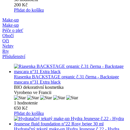
200 Kč
Přidat do košíku
Make-up
Make-up
Péče o pleť
Obočí
Oči
Nehty
Rty
Příslušenství
Riasenka BACKSTAGE organic č.31 čierna - Backstage
mascara n°31 Extra black
BIO dekorativní kosmetika
Vyrobeno ve Francii
1 hodnotenie
650 Kč
Přidat do košíku
Hydratačný tekutý make-up Hydra Jeunesse č.22 - Hydra