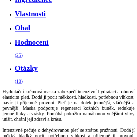
Vlastnosti
Obal
Hodnocení
(25)
Otázky
(10)
Hydratační krémová maska zabezpečí intenzivní hydrataci a obnoví
elasticitu pleti. Dodá jí pocit měkkosti, hladkosti, potřebnou vlhkost,
navíc ji příjemně provoní. Pleť je na dotek jemnější, vláčnější a
pevnější. Maska podporuje regeneraci kožních buněk, redukuje
jemné linky a vrásky. Pomáhá pokožku namáhanou vnějšími vlivy
utišit, chrání její zdraví a krásu.
Intenzivně pečuje o dehydrovanou pleť se ztrátou pružnosti. Dodá jí
měkký hladký pocit, potřebnou vlhkost a příjemně ji provoní.