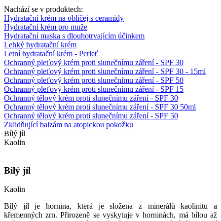
Nachází se v produktech:
Hydratační krém na obličej s ceramidy
Hydratační krém pro muže
Hydratační maska ​​s dlouhotrvajícím účinkem
Lehký hydratační krém
Letní hydratační krém - Perleť
Ochranný pleťový krém proti slunečnímu záření - SPF 30
Ochranný pleťový krém proti slunečnímu záření - SPF 30 - 15ml
Ochranný pleťový krém proti slunečnímu záření - SPF 50
Ochranný pleťový krém proti slunečnímu záření - SPF 15
Ochranný tělový krém proti slunečnímu záření - SPF 30
Ochranný tělový krém proti slunečnímu záření - SPF 30 50ml
Ochranný tělový krém proti slunečnímu záření - SPF 50
Zklidňující balzám na atopickou pokožku
Bílý jíl
Kaolin
Bílý jíl
Kaolin
Bílý jíl je hornina, která je složena z minerálů kaolinitu a
křemenných zrn. Přirozeně se vyskytuje v horninách, má bílou až