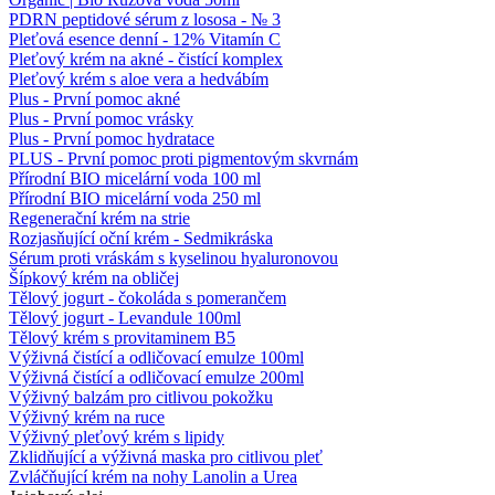
PDRN peptidové sérum z lososa - № 3
Pleťová esence denní - 12% Vitamín C
Pleťový krém na akné - čistící komplex
Pleťový krém s aloe vera a hedvábím
Plus - První pomoc akné
Plus - První pomoc vrásky
Plus - První pomoc hydratace
PLUS - První pomoc proti pigmentovým skvrnám
Přírodní BIO micelární voda 100 ml
Přírodní BIO micelární voda 250 ml
Regenerační krém na strie
Rozjasňující oční krém - Sedmikráska
Sérum proti vráskám s kyselinou hyaluronovou
Šípkový krém na obličej
Tělový jogurt - čokoláda s pomerančem
Tělový jogurt - Levandule 100ml
Tělový krém s provitaminem B5
Výživná čistící a odličovací emulze 100ml
Výživná čistící a odličovací emulze 200ml
Výživný balzám pro citlivou pokožku
Výživný krém na ruce
Výživný pleťový krém s lipidy
Zklidňující a výživná maska ​​pro citlivou pleť
Zvláčňující krém na nohy Lanolin a Urea