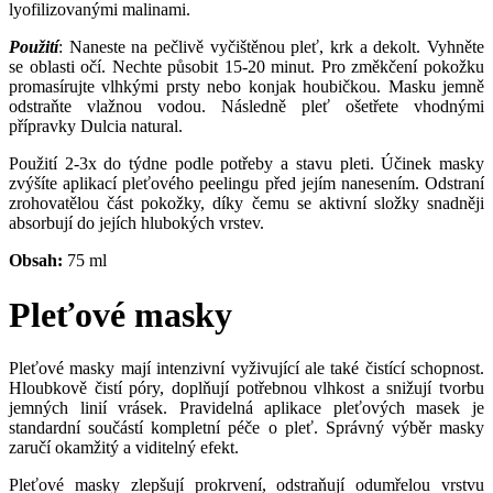
lyofilizovanými malinami.
Použití
: Naneste na pečlivě vyčištěnou pleť, krk a dekolt. Vyhněte
se oblasti očí. Nechte působit 15-20 minut. Pro změkčení pokožku
promasírujte vlhkými prsty nebo konjak houbičkou. Masku jemně
odstraňte vlažnou vodou. Následně pleť ošetřete vhodnými
přípravky Dulcia natural.
Použití 2-3x do týdne podle potřeby a stavu pleti. Účinek masky
zvýšíte aplikací pleťového peelingu před jejím nanesením. Odstraní
zrohovatělou část pokožky, díky čemu se aktivní složky snadněji
absorbují do jejích hlubokých vrstev.
Obsah:
75 ml
Pleťové masky
Pleťové masky mají intenzivní vyživující ale také čistící schopnost.
Hloubkově čistí póry, doplňují potřebnou vlhkost a snižují tvorbu
jemných linií vrásek. Pravidelná aplikace pleťových masek je
standardní součástí kompletní péče o pleť. Správný výběr masky
zaručí okamžitý a viditelný efekt.
Pleťové masky zlepšují prokrvení, odstraňují odumřelou vrstvu