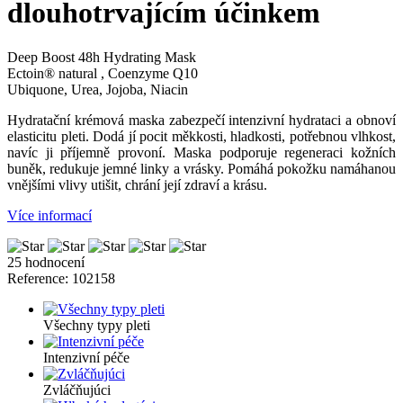
dlouhotrvajícím účinkem
Deep Boost 48h Hydrating Mask
Ectoin® natural , Coenzyme Q10
Ubiquone, Urea, Jojoba, Niacin
Hydratační krémová maska zabezpečí intenzivní hydrataci a obnoví
elasticitu pleti. Dodá jí pocit měkkosti, hladkosti, potřebnou vlhkost,
navíc ji příjemně provoní. Maska podporuje regeneraci kožních
buněk, redukuje jemné linky a vrásky. Pomáhá pokožku namáhanou
vnějšími vlivy utišit, chrání její zdraví a krásu.
Více informací
25 hodnocení
Reference:
102158
Všechny typy pleti
Intenzivní péče
Zvláčňujúci