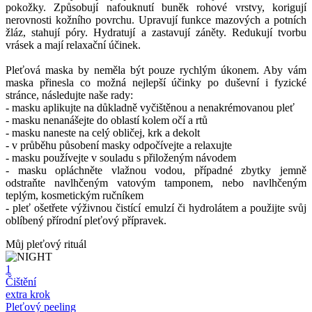
pokožky. Způsobují nafouknutí buněk rohové vrstvy, korigují
nerovnosti kožního povrchu. Upravují funkce mazových a potních
žláz, stahují póry. Hydratují a zastavují záněty. Redukují tvorbu
vrásek a mají relaxační účinek.
Pleťová maska by neměla být pouze rychlým úkonem. Aby vám
maska přinesla co možná nejlepší účinky po duševní i fyzické
stránce, následujte naše rady:
- masku aplikujte na důkladně vyčištěnou a nenakrémovanou pleť
- masku nenanášejte do oblastí kolem očí a rtů
- masku naneste na celý obličej, krk a dekolt
- v průběhu působení masky odpočívejte a relaxujte
- masku používejte v souladu s přiloženým návodem
- masku opláchněte vlažnou vodou, případné zbytky jemně
odstraňte navlhčeným vatovým tamponem, nebo navlhčeným
teplým, kosmetickým ručníkem
- pleť ošetřete výživnou čistící emulzí či hydrolátem a použijte svůj
oblíbený přírodní pleťový přípravek.
Můj pleťový rituál
1
Čištění
extra krok
Pleťový peeling