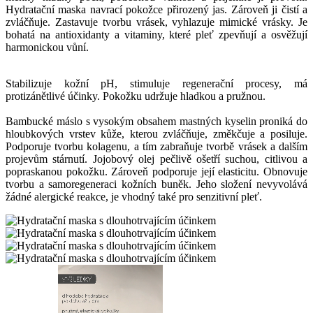
Hydratační maska navrací pokožce přirozený jas. Zároveň ji čistí a
zvláčňuje. Zastavuje tvorbu vrásek, vyhlazuje mimické vrásky. Je
bohatá na antioxidanty a vitaminy, které pleť zpevňují a osvěžují
harmonickou vůní.
Stabilizuje kožní pH, stimuluje regenerační procesy, má
protizánětlivé účinky. Pokožku udržuje hladkou a pružnou.
Bambucké máslo s vysokým obsahem mastných kyselin proniká do
hloubkových vrstev kůže, kterou zvláčňuje, změkčuje a posiluje.
Podporuje tvorbu kolagenu, a tím zabraňuje tvorbě vrásek a dalším
projevům stárnutí. Jojobový olej pečlivě ošetří suchou, citlivou a
popraskanou pokožku. Zároveň podporuje její elasticitu. Obnovuje
tvorbu a samoregeneraci kožních buněk. Jeho složení nevyvolává
žádné alergické reakce, je vhodný také pro senzitivní pleť.