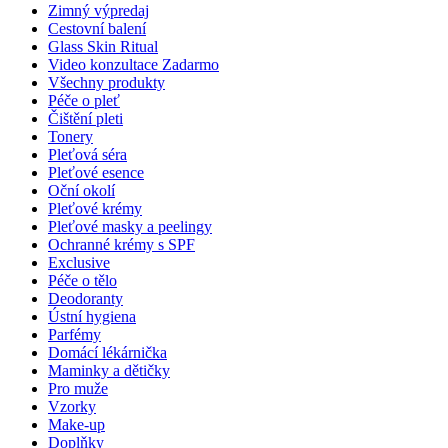
Zimný výpredaj
Cestovní balení
Glass Skin Ritual
Video konzultace
Zadarmo
Všechny produkty
Péče o pleť
Čištění pleti
Tonery
Pleťová séra
Pleťové esence
Oční okolí
Pleťové krémy
Pleťové masky a peelingy
Ochranné krémy s SPF
Exclusive
Péče o tělo
Deodoranty
Ústní hygiena
Parfémy
Domácí lékárnička
Maminky a dětičky
Pro muže
Vzorky
Make-up
Doplňky