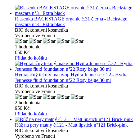
Riasenka BACKSTAGE organic č.31 čierna - Backstage
mascara n°31 Extra black
BIO dekorativní kosmetika
Vyrobeno ve Francii
1 hodnotenie
650 Kč
Přidat do košíku
Hydratačný tekutý make-up Hydra Jeunesse č.22 - Hydra
Jeunesse fluid foundation n°22 Rosy beige 30 ml
BIO dekorativní kosmetika
Vyrobeno ve Francii
2 hodnotenia
950 Kč
Přidat do košíku
Rúž na pery matný č.121 - Matt lipstick n°121 Brick-pink
BIO dekorativní kosmetika
Vyrobeno ve Francii