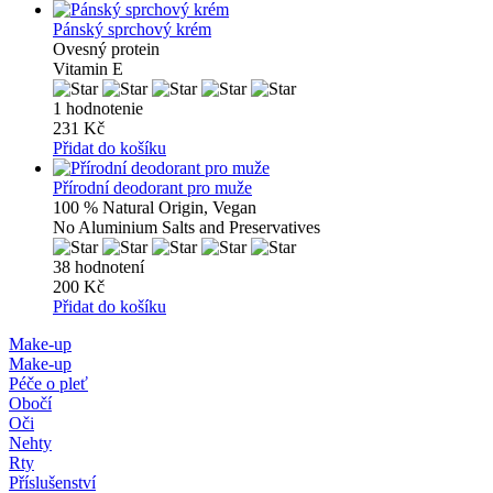
Pánský sprchový krém
Ovesný protein
Vitamin E
1 hodnotenie
231 Kč
Přidat do košíku
Přírodní deodorant pro muže
100 % Natural Origin, Vegan
No Aluminium Salts and Preservatives
38 hodnotení
200 Kč
Přidat do košíku
Make-up
Make-up
Péče o pleť
Obočí
Oči
Nehty
Rty
Příslušenství