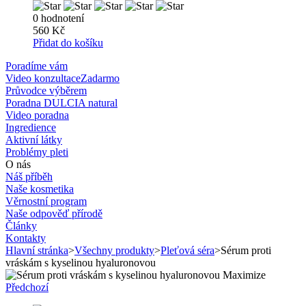
0 hodnotení
560 Kč
Přidat do košíku
Poradíme vám
Video konzultace
Zadarmo
Průvodce výběrem
Poradna DULCIA natural
Video poradna
Ingredience
Aktivní látky
Problémy pleti
O nás
Náš příběh
Naše kosmetika
Věrnostní program
Naše odpověď přírodě
Články
Kontakty
Hlavní stránka
>
Všechny produkty
>
Pleťová séra
>
Sérum proti
vráskám s kyselinou hyaluronovou
Maximize
Předchozí