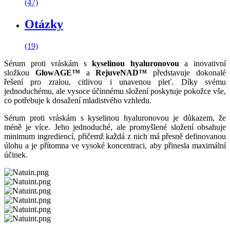
(47)
Otázky
(19)
Sérum proti vráskám s
kyselinou hyaluronovou
a inovativní
složkou
GlowAGE™
a
RejuveNAD™
představuje dokonalé
řešení pro zralou, citlivou i unavenou pleť. Díky svému
jednoduchému, ale vysoce účinnému složení poskytuje pokožce vše,
co potřebuje k dosažení mladistvého vzhledu.
Sérum proti vráskám s kyselinou hyaluronovou je důkazem, že
méně je více. Jeho jednoduché, ale promyšlené složení obsahuje
minimum ingrediencí, přičemž každá z nich má přesně definovanou
úlohu a je přítomna ve vysoké koncentraci, aby přinesla maximální
účinek.