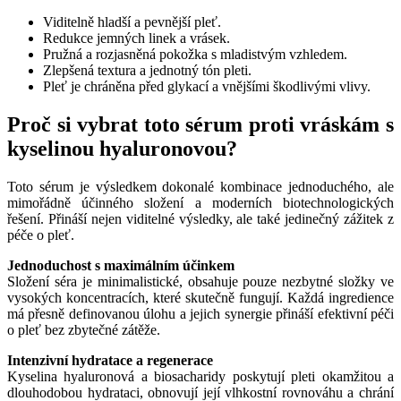
Viditelně hladší a pevnější pleť.
Redukce jemných linek a vrásek.
Pružná a rozjasněná pokožka s mladistvým vzhledem.
Zlepšená textura a jednotný tón pleti.
Pleť je chráněna před glykací a vnějšími škodlivými vlivy.
Proč si vybrat toto sérum proti vráskám s
kyselinou hyaluronovou?
Toto sérum je výsledkem dokonalé kombinace jednoduchého, ale
mimořádně účinného složení a moderních biotechnologických
řešení. Přináší nejen viditelné výsledky, ale také jedinečný zážitek z
péče o pleť.
Jednoduchost s maximálním účinkem
Složení séra je minimalistické, obsahuje pouze nezbytné složky ve
vysokých koncentracích, které skutečně fungují. Každá ingredience
má přesně definovanou úlohu a jejich synergie přináší efektivní péči
o pleť bez zbytečné zátěže.
Intenzivní hydratace a regenerace
Kyselina hyaluronová a biosacharidy poskytují pleti okamžitou a
dlouhodobou hydrataci, obnovují její vlhkostní rovnováhu a chrání