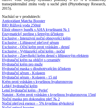
transepidermální ztrátu vody u suché pleti (Phytotherapy Research,
2015).
Nachází se v produktech:
Antioxidant Matcha Booster
BIO Růžová voda 250ml
Elixír obnovy buněk s AHA kyselinami № 1
Enzymatický peeling s šetrným účinkem
Exclusive - Intenzivní noční obnovující krém
Exclusive - Liftingové pleťové sérum
Exclusive - Oční krém proti vráskám - denní
Exclusive - Vyhlazující oční krém - noční
Exclusive - Zpevňující krém denní s liftingovým efektem
Hydratační krém na obličej s ceramidy
Hydratační krém pro muže
Hydratační maska ​​s dlouhotrvajícím účinkem
Hydratační sérum - Kolagen
Hydratační sérum - Kolagen - 15 ml
Krém proti vráskám s kyselinou hyaluronovou
Lehký hydratační krém
Letní hydratační krém - Perleť
Natuint - Krém proti vráskám s kyselinou hyaluronovou 15ml
Noční maska pro dokonalou pleť № 2
Noční pleťová esence – 5% kyselina glykolová
Noční retinol booster