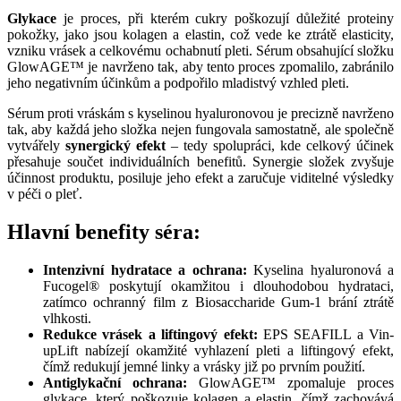
Glykace
je proces, při kterém cukry poškozují důležité proteiny
pokožky, jako jsou kolagen a elastin, což vede ke ztrátě elasticity,
vzniku vrásek a celkovému ochabnutí pleti. Sérum obsahující složku
GlowAGE™ je navrženo tak, aby tento proces zpomalilo, zabránilo
jeho negativním účinkům a podpořilo mladistvý vzhled pleti.
Sérum proti vráskám s kyselinou hyaluronovou je precizně navrženo
tak, aby každá jeho složka nejen fungovala samostatně, ale společně
vytvářely
synergický efekt
– tedy spolupráci, kde celkový účinek
přesahuje součet individuálních benefitů. Synergie složek zvyšuje
účinnost produktu, posiluje jeho efekt a zaručuje viditelné výsledky
v péči o pleť.
Hlavní benefity séra:
Intenzivní hydratace a ochrana:
Kyselina hyaluronová a
Fucogel® poskytují okamžitou i dlouhodobou hydrataci,
zatímco ochranný film z Biosaccharide Gum-1 brání ztrátě
vlhkosti.
Redukce vrásek a liftingový efekt:
EPS SEAFILL a Vin-
upLift nabízejí okamžité vyhlazení pleti a liftingový efekt,
čímž redukují jemné linky a vrásky již po prvním použití.
Antiglykační ochrana:
GlowAGE™ zpomaluje proces
glykace, který poškozuje kolagen a elastin, čímž zachovává