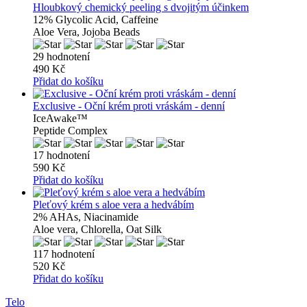
Hloubkový chemický peeling s dvojitým účinkem
12% Glycolic Acid, Caffeine
Aloe Vera, Jojoba Beads
29 hodnotení
490 Kč
Přidat do košíku
Exclusive - Oční krém proti vráskám - denní
IceAwake™
Peptide Complex
17 hodnotení
590 Kč
Přidat do košíku
Pleťový krém s aloe vera a hedvábím
2% AHAs, Niacinamide
Aloe vera, Chlorella, Oat Silk
117 hodnotení
520 Kč
Přidat do košíku
Telo