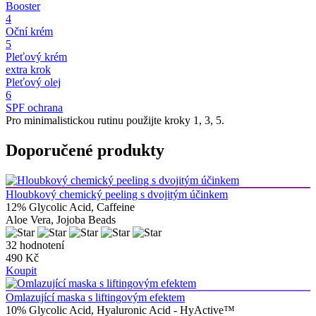
Booster
4
Oční krém
5
Pleťový krém
extra krok
Pleťový olej
6
SPF ochrana
Pro minimalistickou rutinu použijte kroky 1, 3, 5.
Doporučené produkty
Hloubkový chemický peeling s dvojitým účinkem
12% Glycolic Acid, Caffeine
Aloe Vera, Jojoba Beads
32 hodnotení
490 Kč
Koupit
Omlazující maska ​​s liftingovým efektem
10% Glycolic Acid, Hyaluronic Acid - HyActive™