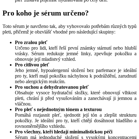
Pro koho je sérum určeno?
Toto sérum je navrženo tak, aby vyhovovalo potřebám různých typů
pleti, přičemž je obzvlášť vhodné pro následující skupiny:
Pro zralou pleť
Určeno pro lidi, kteří řeší první známky stárnutí nebo hlubší
vrásky. Sérum redukuje jemné linky, zpevňuje pokožku a
obnovuje její mladistvý vzhled.
Pro citlivou pleť
Jeho jemné, hypoalergenní složení bez parfemace je ideální
pro ty, kteří mají pokožku náchylnou k podráždění, zarudnutí
nebo alergickým reakcím.
Pro suchou a dehydratovanou pleť
Obsahuje vysoce hydratační složky, které obnovují vlhkost
pleti, chrání ji před vysušováním a zanechávají ji jemnou a
vláčnou.
Pro pleť s nejednotným tónem a texturou
Pomáhá rozjasnit pleť, sjednotit její tón a zlepšit strukturu
pokožky. Je ideální pro ty, kteří chtějí dosáhnout hladšího a
rovnoměrnějšího vzhledu.
Pro všechny, kteří hledají minimalistickou péči
Sérum má jednoduché složení s vysokými koncentracemi