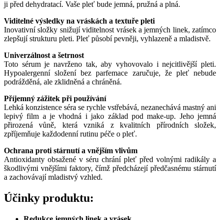
ji před dehydratací. Vaše pleť bude jemná, pružná a plná.
Viditelné výsledky na vráskách a textuře pleti
Inovativní složky snižují viditelnost vrásek a jemných linek, zatímco
zlepšují strukturu pleti. Pleť působí pevněji, vyhlazeně a mladistvě.
Univerzálnost a šetrnost
Toto sérum je navrženo tak, aby vyhovovalo i nejcitlivější pleti.
Hypoalergenní složení bez parfemace zaručuje, že pleť nebude
podrážděná, ale zklidněná a chráněná.
Příjemný zážitek při používání
Lehká konzistence séra se rychle vstřebává, nezanechává mastný ani
lepivý film a je vhodná i jako základ pod make-up. Jeho jemná
přirozená vůně, která vzniká z kvalitních přírodních složek,
zpříjemňuje každodenní rutinu péče o pleť.
Ochrana proti stárnutí a vnějším vlivům
Antioxidanty obsažené v séru chrání pleť před volnými radikály a
škodlivými vnějšími faktory, čímž předcházejí předčasnému stárnutí
a zachovávají mladistvý vzhled.
Účinky produktu:
Redukce jemných linek a vrásek