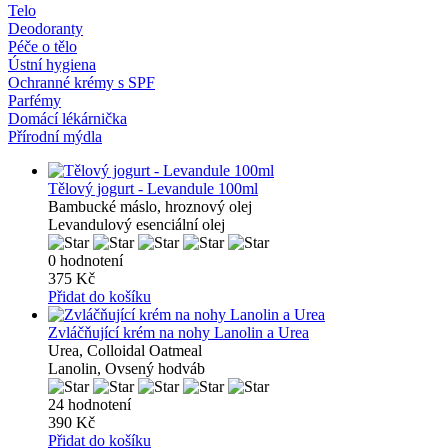
Telo
Deodoranty
Péče o tělo
Ústní hygiena
Ochranné krémy s SPF
Parfémy
Domácí lékárnička
Přírodní mýdla
Tělový jogurt - Levandule 100ml
Bambucké máslo, hroznový olej
Levandulový esenciální olej
0 hodnotení
375 Kč
Přidat do košíku
Zvláčňující krém na nohy Lanolin a Urea
Urea, Colloidal Oatmeal
Lanolin, Ovsený hodváb
24 hodnotení
390 Kč
Přidat do košíku