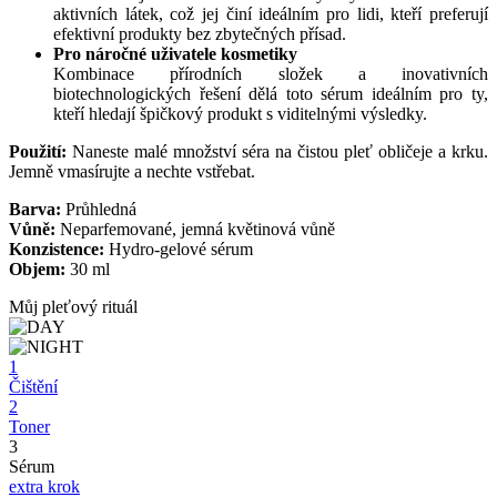
aktivních látek, což jej činí ideálním pro lidi, kteří preferují
efektivní produkty bez zbytečných přísad.
Pro náročné uživatele kosmetiky
Kombinace přírodních složek a inovativních
biotechnologických řešení dělá toto sérum ideálním pro ty,
kteří hledají špičkový produkt s viditelnými výsledky.
Použití:
Naneste malé množství séra na čistou pleť obličeje a krku.
Jemně vmasírujte a nechte vstřebat.
Barva:
Průhledná
Vůně:
Neparfemované, jemná květinová vůně
Konzistence:
Hydro-gelové sérum
Objem:
30 ml
Můj pleťový rituál
1
Čištění
2
Toner
3
Sérum
extra krok