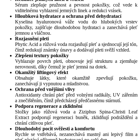
Sérum zlepšuje pružnost a pevnost pokožky, což vede k
viditelnému vyhlazení jemných linek a redukci vrásek.
Hloubková hydratace a ochrana před dehydratací
Kyselina hyaluronová váže vodu do hlubokých vrstev
pokožky, zajišťuje dlouhodobou hydrataci a zanechává pleť
jemnou a vláčnou.
Rozjasnění pleti
Phytic Acid a růžová voda rozjasňují pleť a sjednocují její tón,
čímž redukují známky únavy a dodávají pleti svěží vzhled.
Zlepšení textury pokožky
Vyhlazuje povrch pleti, obnovuje její strukturu a zjemňuje
nerovnosti, díky čemuž je pleť jemná na dotek.
Okamžitý liftingový efekt
Obsahuje látky, které okamžitě zpevňují pokožku,
zanechávají ji vypnutou a mladistvou.
Ochrana před vnějšími vlivy
Antioxidanty chrání pleť před volnými radikály, UV zářením
a znečištěním, čímž předcházejí předčasnému stárnutí.
Podpora regenerace a zklidnění
Složky jako růžová voda a Ziziphus Spina-Christi Leaf
Extract podporují regeneraci buněk, zklidňují podráždění a
chrání citlivou pleť.
Dlouhodobý pocit svěžesti a komfortu
Rychle se vstřebává, nezanechává mastný ani lepivý film a
pleť zůstává příjemně hydratovaná po celý den.