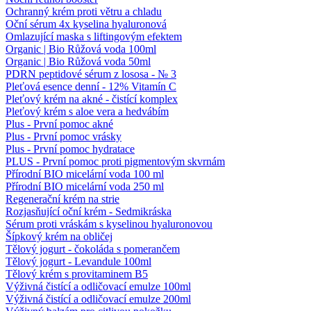
Ochranný krém proti větru a chladu
Oční sérum 4x kyselina hyaluronová
Omlazující maska ​​s liftingovým efektem
Organic | Bio Růžová voda 100ml
Organic | Bio Růžová voda 50ml
PDRN peptidové sérum z lososa - № 3
Pleťová esence denní - 12% Vitamín C
Pleťový krém na akné - čistící komplex
Pleťový krém s aloe vera a hedvábím
Plus - První pomoc akné
Plus - První pomoc vrásky
Plus - První pomoc hydratace
PLUS - První pomoc proti pigmentovým skvrnám
Přírodní BIO micelární voda 100 ml
Přírodní BIO micelární voda 250 ml
Regenerační krém na strie
Rozjasňující oční krém - Sedmikráska
Sérum proti vráskám s kyselinou hyaluronovou
Šípkový krém na obličej
Tělový jogurt - čokoláda s pomerančem
Tělový jogurt - Levandule 100ml
Tělový krém s provitaminem B5
Výživná čistící a odličovací emulze 100ml
Výživná čistící a odličovací emulze 200ml