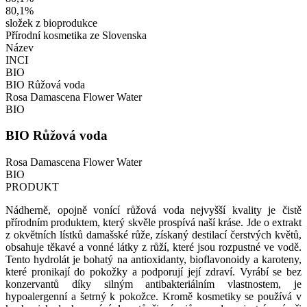
80,1
%
složek z bioprodukce
Přírodní kosmetika ze Slovenska
Název
INCI
BIO
BIO Růžová voda
Rosa Damascena Flower Water
BIO
BIO Růžová voda
Rosa Damascena Flower Water
BIO
PRODUKT
Nádherně, opojně vonící růžová voda nejvyšší kvality je čistě
přírodním produktem, který skvěle prospívá naší kráse. Jde o extrakt
z okvětních lístků damašské růže, získaný destilací čerstvých květů,
obsahuje těkavé a vonné látky z růží, které jsou rozpustné ve vodě.
Tento hydrolát je bohatý na antioxidanty, bioflavonoidy a karoteny,
které pronikají do pokožky a podporují její zdraví. Vyrábí se bez
konzervantů díky silným antibakteriálním vlastnostem, je
hypoalergenní a šetrný k pokožce. Kromě kosmetiky se používá v