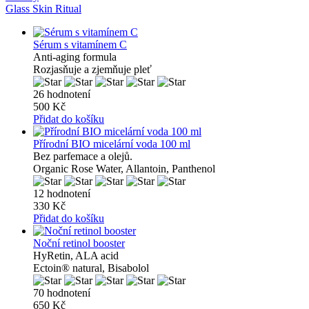
Glass Skin Ritual
Sérum s vitamínem C
Anti-aging formula
Rozjasňuje a zjemňuje pleť
26 hodnotení
500 Kč
Přidat do košíku
Přírodní BIO micelární voda 100 ml
Bez parfemace a olejů.
Organic Rose Water, Allantoin, Panthenol
12 hodnotení
330 Kč
Přidat do košíku
Noční retinol booster
HyRetin, ALA acid
Ectoin® natural, Bisabolol
70 hodnotení
650 Kč