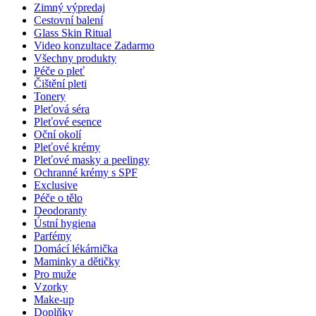
Zimný výpredaj
Cestovní balení
Glass Skin Ritual
Video konzultace
Zadarmo
Všechny produkty
Péče o pleť
Čištění pleti
Tonery
Pleťová séra
Pleťové esence
Oční okolí
Pleťové krémy
Pleťové masky a peelingy
Ochranné krémy s SPF
Exclusive
Péče o tělo
Deodoranty
Ústní hygiena
Parfémy
Domácí lékárnička
Maminky a dětičky
Pro muže
Vzorky
Make-up
Doplňky