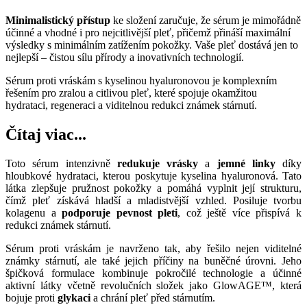
Minimalistický přístup
ke složení zaručuje, že sérum je mimořádně
účinné a vhodné i pro nejcitlivější pleť, přičemž přináší maximální
výsledky s minimálním zatížením pokožky. Vaše pleť dostává jen to
nejlepší – čistou sílu přírody a inovativních technologií.
Sérum proti vráskám s kyselinou hyaluronovou je komplexním
řešením pro zralou a citlivou pleť, které spojuje okamžitou
hydrataci, regeneraci a viditelnou redukci známek stárnutí.
Čítaj viac...
Toto sérum intenzivně
redukuje vrásky
a
jemné linky
díky
hloubkové hydrataci, kterou poskytuje kyselina hyaluronová. Tato
látka zlepšuje pružnost pokožky a pomáhá vyplnit její strukturu,
čímž pleť získává hladší a mladistvější vzhled. Posiluje tvorbu
kolagenu a
podporuje pevnost pleti
, což ještě více přispívá k
redukci známek stárnutí.
Sérum proti vráskám je navrženo tak, aby řešilo nejen viditelné
známky stárnutí, ale také jejich příčiny na buněčné úrovni. Jeho
špičková formulace kombinuje pokročilé technologie a účinné
aktivní látky včetně revolučních složek jako GlowAGE™, která
bojuje proti
glykaci
a chrání pleť před stárnutím.