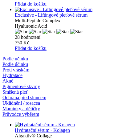
Přidat do košíku
Exclusive - Liftingové pleťové sérum
Multi-Peptide Complex
Hyaluronic Acid
28 hodnotení
750 Kč
Přidat do košíku
Podle účinku
Podle účinku
Proti vráskám
Hydratace
Akné
Pigmentové skvrny
Smíšená pleť
Ochrana před sluncem
Uklidnění / rosacea
Maminky a dětičky
Průvodce výběrem
Hydratační sérum - Kolagen
Algaktiv® Collage