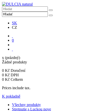
SK
CZ
0
x
(prázdný)
Žádné produkty
0 Kč
Doručení
0 Kč
DPH
0 Kč
Celkem
Prices include tax.
K pokladně
Všechny produkty
Stretnutie s Luckou
nove