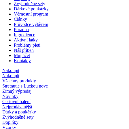
Zvýhodněné sety
Dárkové poukázky
Věrnostní program
Články
Průvodce výběrem
Poradna
Ingredience
Aktivní látky
Problémy pleti
Náš příběh
Můj účet
Kontakty
Nakoupit
Nakoupit
Všechny produkty
Stretnutie s Luckou
nove
Zimný výpredaj
Novinky
Cestovní balení
Nejprodávanější
Dárky a poukázky
Zvýhodněné sety
Doplňky
Vzorky