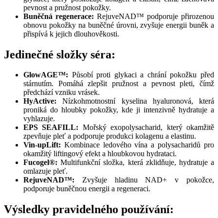
pevnost a pružnost pokožky.
Buněčná regenerace:
RejuveNAD™ podporuje přirozenou
obnovu pokožky na buněčné úrovni, zvyšuje energii buněk a
přispívá k jejich dlouhověkosti.
Jedinečné složky séra:
GlowAGE™:
Působí proti glykaci a chrání pokožku před
stárnutím. Pomáhá zlepšit pružnost a pevnost pleti, čímž
předchází vzniku vrásek.
HyActive:
Nízkohmotnostní kyselina hyaluronová, která
proniká do hloubky pokožky, kde ji intenzivně hydratuje a
vyhlazuje.
EPS SEAFILL:
Mořský exopolysacharid, který okamžitě
zpevňuje pleť a podporuje produkci kolagenu a elastinu.
Vin-upLift:
Kombinace ledového vína a polysacharidů pro
okamžitý liftingový efekt a hloubkovou hydrataci.
Fucogel®:
Multifunkční složka, která zklidňuje, hydratuje a
omlazuje pleť.
RejuveNAD™:
Zvyšuje hladinu NAD+ v pokožce,
podporuje buněčnou energii a regeneraci.
Výsledky pravidelného používání: